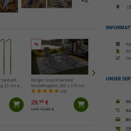
+8
Fi
INFORMAT
Ka
%
%
An
Di
UNSER SER
 Vierkant
Berger GreyOrnament
Berger GreyNatur
ng 22 cm aus
Vorzeltteppich 200 x 270 cm
Vorzeltteppich 25
harte Böden,
(36)
(24)
29,
€
64,
€
Si
99
99
UVP 44,99 €
UVP 74,99 €
Ko
Bi
Cl