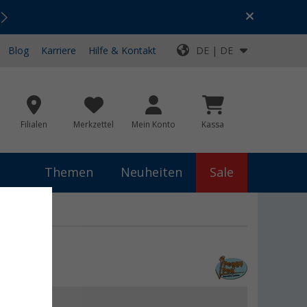
Urlaubs-SALE:
Top-Deals für dein Abenteuer!
Blog
Karriere
Hilfe & Kontakt
DE | DE
Filialen
Merkzettel
Mein Konto
Kassa
Themen
Neuheiten
Sale
et
 €