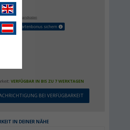
€
9
. MwSt.,
zzgl. Versandkosten
5% Vorteilskartenbonus sichern
rkeit:
VERFÜGBAR IN BIS ZU 7 WERKTAGEN
ACHRICHTIGUNG BEI VERFÜGBARKEIT
KEIT IN DEINER NÄHE