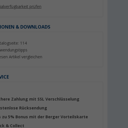
lialverfügbarkeit prüfen
IONEN & DOWNLOADS
talogseite: 114
%
wendungstipps
esen Artikel vergleichen
VICE
e
Berger Keder für Vorzelte,
Berger Square Out
0x400 cm
Markisen und Wohnwagen
/ Vorzeltteppich 30
weiß 6 mm, Meterware
(Über 100)
(Übe
6,
€
99
59,
€
chere Zahlung mit SSL Verschlüsselung
99
UVP 8,99 €
UVP 64,99 €
stenlose Rücksendung
(6,
99
€ / 1 m)
s zu 5% Bonus mit der Berger Vorteilskarte
ick & Collect