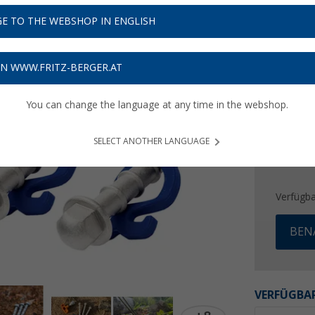
17,
9
E TO THE WEBSHOP IN ENGLISH
Preise inkl
Bis zu 
ON WWW.FRITZ-BERGER.AT
You can change the language at any time in the webshop.
SELECT ANOTHER LANGUAGE
Verfügba
BEN
VERFÜGBAR