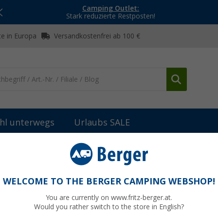
Camping Outlet:
Stark reduzierte Restposten!
e in Europa
Versandkostenfrei ab 100 €
hl unterwegs
Urlaubs SALE
ringe & Abspannmaterial
Peggy Peg Schraubhering Hardcore 4er S
 4er Set
WELCOME TO THE BERGER CAMPING WEBSHOP!
You are currently on www.fritz-berger.at.
Would you rather switch to the store in English?
UVP
20,50