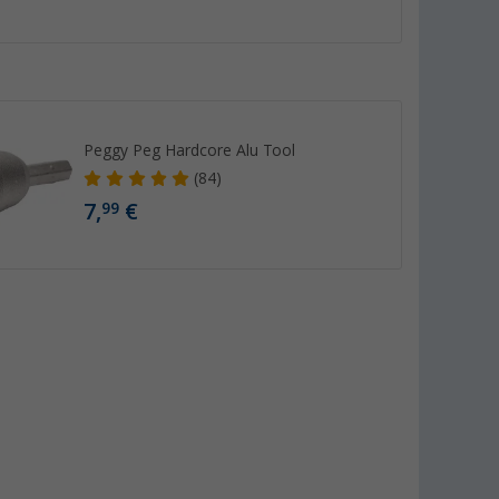
Peggy Peg Hardcore Alu Tool
(84)
7,
€
99