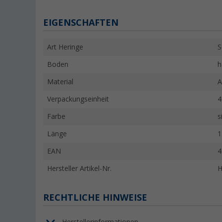
EIGENSCHAFTEN
Art Heringe
S
Boden
h
Material
A
Verpackungseinheit
4
Farbe
s
Länge
1
EAN
4
Hersteller Artikel-Nr.
H
RECHTLICHE HINWEISE
Herstellerinformationen