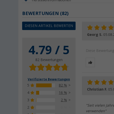
BEWERTUNGEN
(82)
DIESEN ARTIKEL BEWERTEN
Georg S.
05.08.
4.79 / 5
Diese Bewertung 
82 Bewertungen
Verifizierte Bewertungen
5
82 %
Christian F.
05.
4
16 %
3
2 %
"Seit vielen Jah
2
0 %
verwenden"