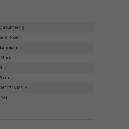
chraubhering
arte Böden
luminium
 Stück
ilber
5 cm
260172640619
P61