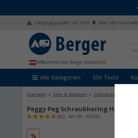
-20% auf Kleidung und Schuhe
Mit dem Aktionscode
20SSV
Campingspezialist seit 1958
Über 100 Fachmärkt
Willkommen bei Berger Österreich!
Alle Kategorien
SSV Textil
Kü
Startseite
Zelte & Markisen
Zeltzubehör
Zelthe
Peggy Peg Schraubhering Hardcore
(82)
Art.-Nr.: 415920
%