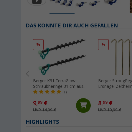
DAS KÖNNTE DIR AUCH GEFALLEN
%
%
Berger K31 TerraGlow
Berger StrongPeg
Schraubheringe 31 cm aus
Erdnagel Zeltheri
Kunststoff für gemischte
Stahl für extrem 
(1)
Böden, 2er-Pack
5er-Pack
9,
€
8,
€
99
99
UVP 14,99 €
UVP 10,99 €
HIGHLIGHTS