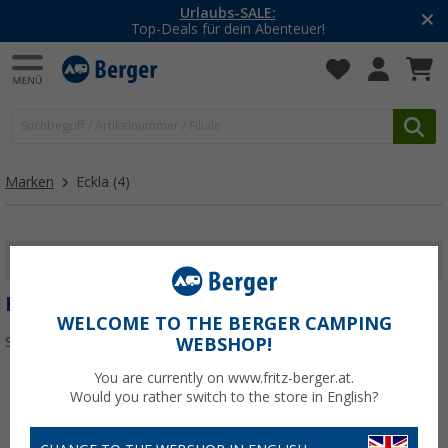
Urlaubs-SALE:
Top-Deals für dein Abenteuer!
Marken
Eckla
(4)
FILTER ANZEIGEN
ECKLA
WELCOME TO THE BERGER CAMPING
Sortieren:
WEBSHOP!
You are currently on www.fritz-berger.at.
Would you rather switch to the store in English?
%
%