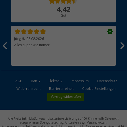
Über uns
4,42
Hauptkatalog
Gut
Händler werden
Jörg H.
08.08.2026
Kla
Alles super wie immer
Ein
und
Lei
Max
unk
AGB
BattG
ElektroG
Impressum
Datenschutz
Widerrufsrecht
Barrierefreiheit
Cookie-Einstellungen
Vertrag widerrufen
Alle Preise inkl. MwSt., versandkostenfreie Lieferung ab 100 € innerhalb Österreich,
ausgenommen Sperrgutzuschlag. Ansonsten zzgl. Versandkosten.
Änderungen und Irrtümer vorbehalten. Abbildungen ähnlich. Nur solange der Vorrat reicht.