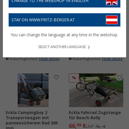
CHANGE TO THE WEBSHOP IN ENGLISH
STAY ON WWW.FRITZ-BERGER.AT
Eckla Beach-Rolly
Eckla Fahrrad
Transportwagen mit
Anhängerkupplung für
You can change the language at any time in the webshop.
Sitzfunktion
Sattelstützen 26 – 32 mm
139,
€
36,
€
90
02
UVP
155,- €
UVP
39,50 €
SELECT ANOTHER LANGUAGE
Lieferbar
Lieferbar
Filialverfügbarkeit:
Filiale setzen
Filialverfügbarkeit:
Filiale setzen
%
Eckla Campingboy 2
Eckla Fahrrad Zugstange
Transportwagen mit
für Beach-Rolly
pannensicherem Rad 200
66,
€
99
UVP
76,- €
mm