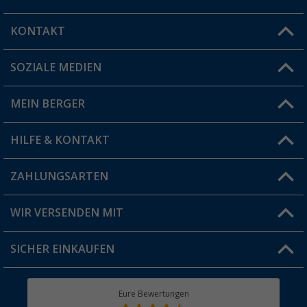
KONTAKT
SOZIALE MEDIEN
Du hast eine Frage?
MEIN BERGER
Filiale finden
HILFE & KONTAKT
Vorteilskarte
Blog
ZAHLUNGSARTEN
FAQ & Kontakt
Produkttester
Versandinformationen
WIR VERSENDEN MIT
Jobs & Karriere
Click & Collect
SICHER EINKAUFEN
Geschenkgutschein
Rücksendung
Berger Bewusst
Eure Bewertungen
Bestellstatus