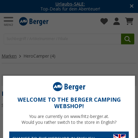
Urlaubs-SALE:
Top-Deals für dein Abenteuer!
Marken
HeroCamper
(4)
FILTER ANZEIGEN
HEROCAMPER
WELCOME TO THE BERGER CAMPING
Sortieren:
WEBSHOP!
You are currently on www.fritz-berger.at.
Would you rather switch to the store in English?