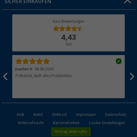
SICHER EINKAUFEN
Geschenkgutschein
Rücksendung
Berger Bewusst
Eure Bewertungen
Bestellstatus
Über uns
4,43
Hauptkatalog
Gut
Händler werden
Joachim K.
06.08.2026
And
l
?? Absolut, läuft alles Problemlos
Sch
he
esen
AGB
BattG
ElektroG
Impressum
Datenschutz
Widerrufsrecht
Barrierefreiheit
Cookie-Einstellungen
Vertrag widerrufen