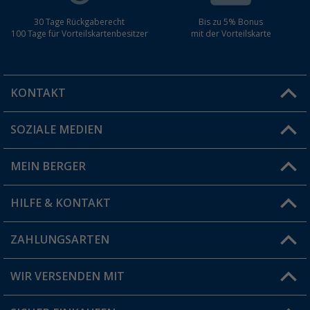
30 Tage Rückgaberecht
Bis zu 5% Bonus
100 Tage für Vorteilskartenbesitzer
mit der Vorteilskarte
KONTAKT
SOZIALE MEDIEN
Du hast eine Frage?
MEIN BERGER
Filiale finden
HILFE & KONTAKT
Vorteilskarte
Blog
ZAHLUNGSARTEN
FAQ & Kontakt
Produkttester
Versandinformationen
WIR VERSENDEN MIT
Jobs & Karriere
Click & Collect