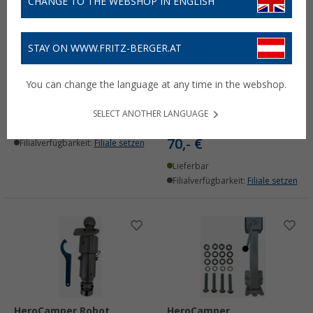
CHANGE TO THE WEBSHOP IN ENGLISH
STAY ON WWW.FRITZ-BERGER.AT
HeroCamper Universeller
HeroCamper Robot
Hebebeschlag für Robot
Trolley Rad für fest
You can change the language at any time in the webshop.
Trolley Rangierhilfe
montierten
Hebebeschlag
320,- €
kompatibel mit
SELECT ANOTHER LANGUAGE
Hochhubhalterungen
Lieferbar
70,- €
Filialverfügbarkeit:
Filiale setzen
Lieferbar
Filialverfügbarkeit:
Filiale setzen
HeroCamper Robot
HeroCamper