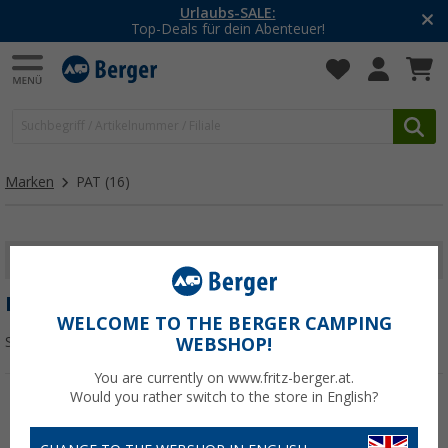
Urlaubs-SALE:
Top-Deals für dein Abenteuer!
Marken
PAT
(16)
FILTER ANZEIGEN
PAT
WELCOME TO THE BERGER CAMPING
Sortieren:
WEBSHOP!
You are currently on www.fritz-berger.at.
Would you rather switch to the store in English?
%