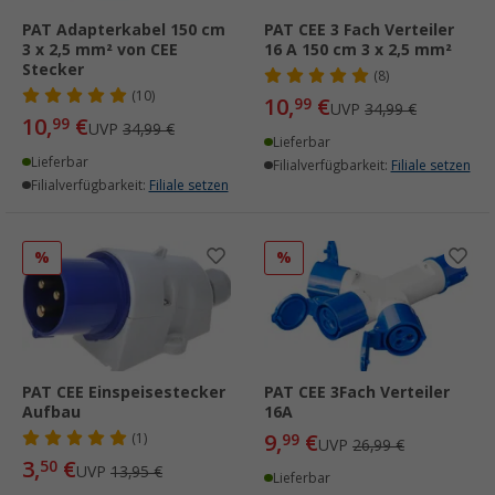
PAT Adapterkabel 150 cm
PAT CEE 3 Fach Verteiler
3 x 2,5 mm² von CEE
16 A 150 cm 3 x 2,5 mm²
Stecker
(8)
(10)
10,
€
99
UVP
34,99 €
10,
€
99
UVP
34,99 €
Lieferbar
Lieferbar
Filialverfügbarkeit:
Filiale setzen
Filialverfügbarkeit:
Filiale setzen
%
%
PAT CEE Einspeisestecker
PAT CEE 3Fach Verteiler
Aufbau
16A
9,
€
(1)
99
UVP
26,99 €
3,
€
50
UVP
13,95 €
Lieferbar