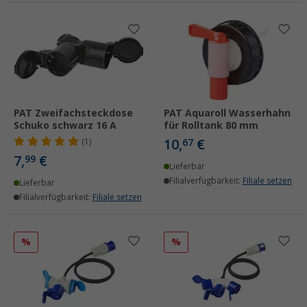
PAT Zweifachsteckdose
PAT Aquaroll Wasserhahn
Schuko schwarz 16 A
für Rolltank 80 mm
10,
€
(1)
67
7,
€
99
Lieferbar
Filialverfügbarkeit:
Filiale setzen
Lieferbar
Filialverfügbarkeit:
Filiale setzen
%
%