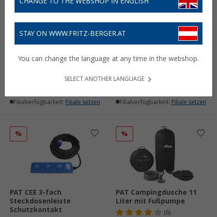
CHANGE TO THE WEBSHOP IN ENGLISH
STAY ON WWW.FRITZ-BERGER.AT
PAT Kabeltasche für CEE
PAT Reise- & Camping
Verlängerungskabel
Wasserkocher 1 Liter 12 V
You can change the language at any time in the webshop.
(18)
(13)
9,
€
19,
€
99
99
UVP
25,99 €
SELECT ANOTHER LANGUAGE
Lieferbar
Lieferbar
Filialverfügbarkeit:
Filiale setzen
Filialverfügbarkeit:
Filiale setzen
%
%
PAT CEE 3-fach
PAT Campingdusche 11
Steckdosenleiste
Liter mit Fußpumpe
Schutzkontakt
(6)