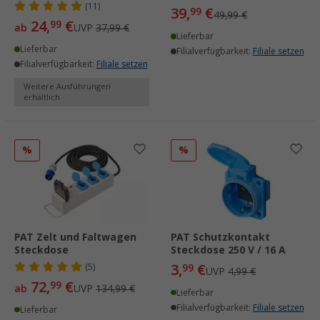
(11)
39,
€
99
49,99 €
24,
€
99
ab
UVP
37,99 €
Lieferbar
Lieferbar
Filialverfügbarkeit:
Filiale setzen
Filialverfügbarkeit:
Filiale setzen
Weitere Ausführungen
erhältlich
%
%
PAT Zelt und Faltwagen
PAT Schutzkontakt
Steckdose
Steckdose 250 V / 16 A
3,
€
(5)
99
UVP
4,99 €
72,
€
99
ab
UVP
134,99 €
Lieferbar
Filialverfügbarkeit:
Filiale setzen
Lieferbar