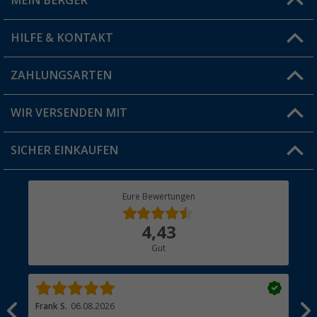
MEIN BERGER
Filiale finden
HILFE & KONTAKT
Vorteilskarte
Blog
ZAHLUNGSARTEN
FAQ & Kontakt
Produkttester
Versandinformationen
WIR VERSENDEN MIT
Jobs & Karriere
Click & Collect
SICHER EINKAUFEN
Geschenkgutschein
Rücksendung
Berger Bewusst
Eure Bewertungen
Bestellstatus
Über uns
4,43
Hauptkatalog
Gut
Händler werden
Frank S.
06.08.2026
Rai