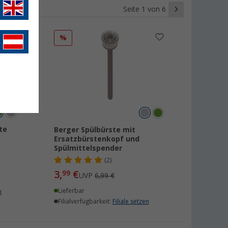
Seite 1 von 6
%
te
Berger Spülbürste mit
Ersatzbürstenkopf und
Spülmittelspender
(2)
3,
€
99
UVP
6,99 €
Lieferbar
n
Filialverfügbarkeit:
Filiale setzen