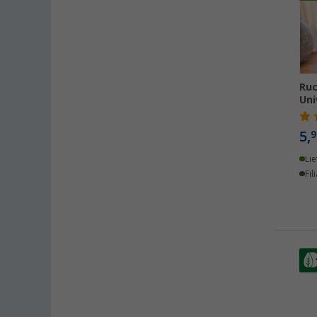
Kiel (29)
Klagenfurt (26)
Klettgau / Erzingen (26)
Kolbermoor (22)
Ruc
Leipzig - Wiedemar (27)
Uni
Leverkusen (29)
5,
9
Linz/Traun (AT) (29)
Losheim (17)
Lie
Fil
Lyon (FR) (23)
Magdeburg (30)
Moormerland (27)
Möser (30)
Mülheim an der Ruhr (25)
Mülheim-Kärlich (29)
Neu-Ulm (26)
Neuenburg am Rhein (30)