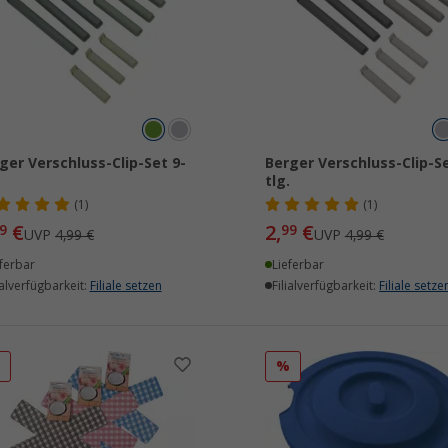
ger Verschluss-Clip-Set 9-
Berger Verschluss-Clip-Se
.
tlg.
(1)
(1)
€
2,
€
9
99
UVP
4,99 €
UVP
4,99 €
ferbar
Lieferbar
ialverfügbarkeit:
Filiale setzen
Filialverfügbarkeit:
Filiale setze
%
%