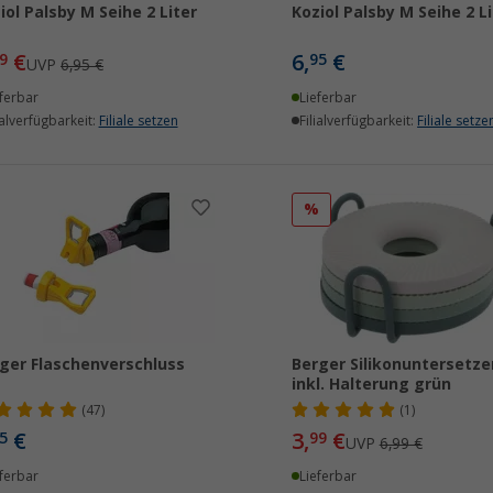
iol Palsby M Seihe 2 Liter
Koziol Palsby M Seihe 2 Li
€
6,
€
9
95
UVP
6,95 €
ferbar
Lieferbar
ialverfügbarkeit:
Filiale setzen
Filialverfügbarkeit:
Filiale setze
%
ger Flaschenverschluss
Berger Silikonuntersetze
inkl. Halterung grün
(47)
(1)
€
3,
€
5
99
UVP
6,99 €
ferbar
Lieferbar