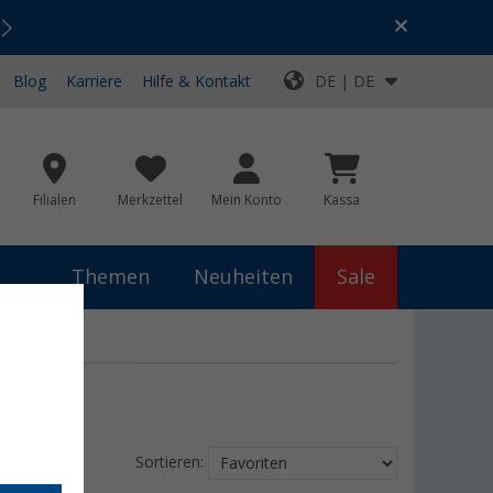
Urlaubs-SALE:
Top-Deals für dein Abenteuer!
Blog
Karriere
Hilfe & Kontakt
DE | DE
Filialen
Merkzettel
Mein Konto
Kassa
Themen
Neuheiten
Sale
Sortieren: