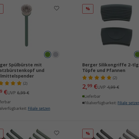
%
%
ger Spülbürste mit
Berger Silikongriffe 2-tlg
atzbürstenkopf und
Töpfe und Pfannen
lmittelspender
(2)
(2)
2,
€
99
UVP
4,99 €
€
9
UVP
6,99 €
Lieferbar
ferbar
Filialverfügbarkeit:
Filiale setze
ialverfügbarkeit:
Filiale setzen
%
%