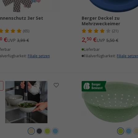
nnenschutz 3er Set
Berger Deckel zu
Mehrzweckeimer
(65)
(21)
€
2,
€
0
50
UVP
3,99 €
UVP
5,50 €
ferbar
Lieferbar
ialverfügbarkeit:
Filiale setzen
Filialverfügbarkeit:
Filiale setze
%