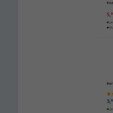
Koz
Buchholz (27)
5,
Chartres (FR) (9)
9
Coburg / Dörfles-Esbach (18)
Lie
Cottbus (27)
Fil
Cuxhaven (24)
Deggendorf (24)
Dettingen unter Teck (23)
Dornbirn (AT) (16)
Eisenach (21)
Ellingen (19)
Erfurt (27)
Ber
Eriskirch (29)
Frankfurt am Main (28)
Freiburg (26)
3,
9
Fulda (19)
Lie
Gera (22)