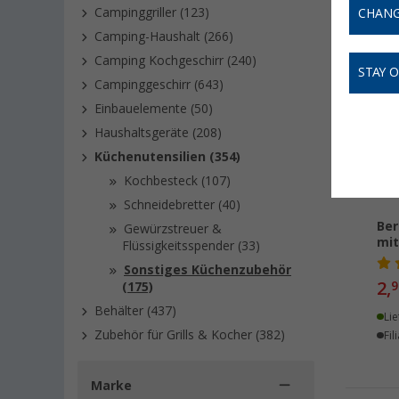
Campinggriller (123)
CHANG
Camping-Haushalt (266)
Camping Kochgeschirr (240)
STAY 
Campinggeschirr (643)
Einbauelemente (50)
Haushaltsgeräte (208)
Küchenutensilien (354)
Kochbesteck (107)
Schneidebretter (40)
Ber
Gewürzstreuer &
mit
Flüssigkeitsspender (33)
Sonstiges Küchenzubehör
2,
9
(175)
Behälter (437)
Lie
Zubehör für Grills & Kocher (382)
Fil
Marke