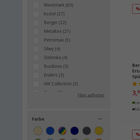
Westmark (63)
koziol (27)
Berger (22)
Metaltex (21)
Petromax (5)
Silwy (4)
Zielonka (4)
Ber
BusBoxx (3)
Ers
Enders (3)
Spü
VW Collection (3)
3,
9
Gimex (2)
Filter aufheben
GSI (2)
Lie
Fil
Primus (2)
Rotho (2)
Farbe
Camplife (1)
CHG (1)