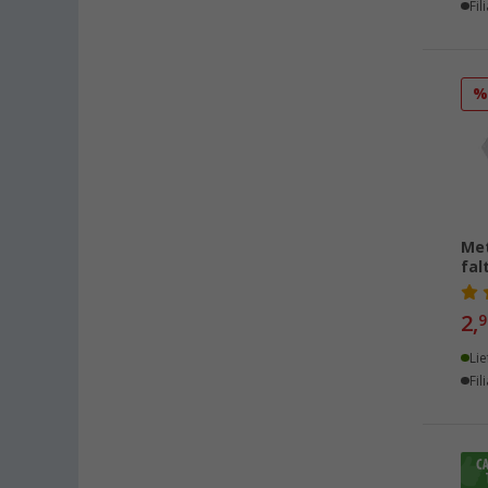
Fil
Gießen (28)
Grafenau (14)
Göttingen (29)
Gütersloh (23)
Hamburg (25)
Hannover (31)
Heide (20)
Heidelberg (26)
Met
fal
Heiligenhafen (27)
Heiligenzimmern (18)
2,
9
Herten (25)
Lie
Hooksiel (14)
Fil
Isny im Allgäu (25)
Kaiserslautern (29)
Kerpen (22)
Kesselsdorf (22)