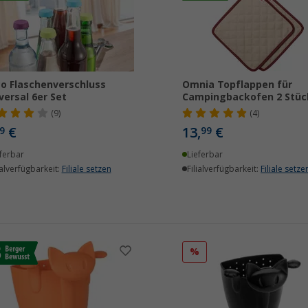
o Flaschenverschluss
Omnia Topflappen für
versal 6er Set
Campingbackofen 2 Stüc
(9)
(4)
€
13,
€
9
99
ferbar
Lieferbar
ialverfügbarkeit:
Filiale setzen
Filialverfügbarkeit:
Filiale setze
%