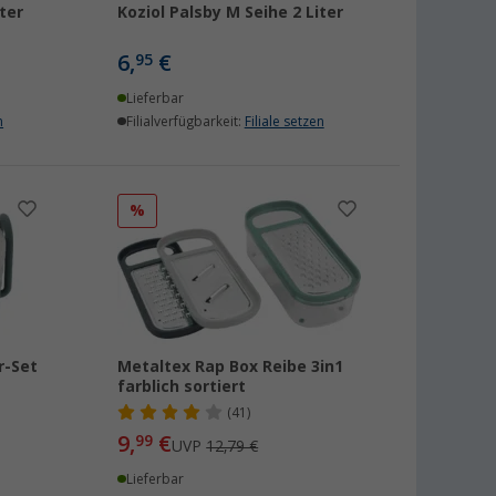
ter
Koziol Palsby M Seihe 2 Liter
6,
€
95
Lieferbar
n
Filialverfügbarkeit:
Filiale setzen
%
r-Set
Metaltex Rap Box Reibe 3in1
farblich sortiert
(41)
9,
€
99
UVP
12,79 €
Lieferbar