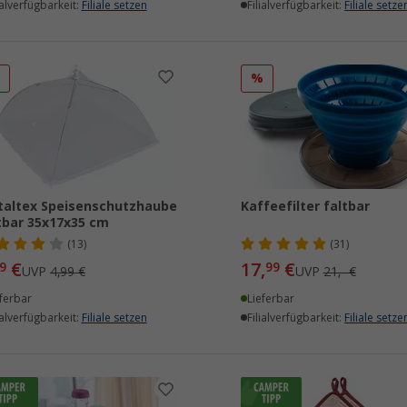
ialverfügbarkeit:
Filiale setzen
Filialverfügbarkeit:
Filiale setze
%
%
altex Speisenschutzhaube
Kaffeefilter faltbar
tbar 35x17x35 cm
(13)
(31)
€
17,
€
9
99
UVP
4,99 €
UVP
21,- €
ferbar
Lieferbar
ialverfügbarkeit:
Filiale setzen
Filialverfügbarkeit:
Filiale setze