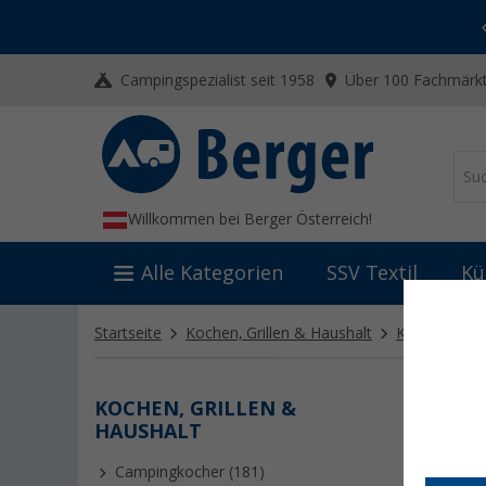
-20% auf Kleidung und Schuhe
Mit dem Aktionscode
20SSV
Campingspezialist seit 1958
Über 100 Fachmärkt
Willkommen bei Berger Österreich!
Alle Kategorien
SSV Textil
Kü
Startseite
Kochen, Grillen & Haushalt
Küchenutensi
KOCHEN, GRILLEN &
SONS
HAUSHALT
Campingkocher (181)