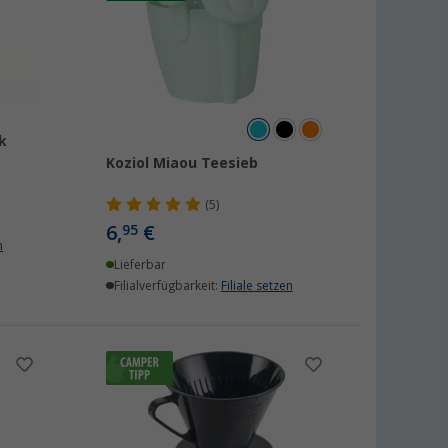
k
Koziol Miaou Teesieb
(5)
6,
€
95
n
Lieferbar
Filialverfügbarkeit:
Filiale setzen