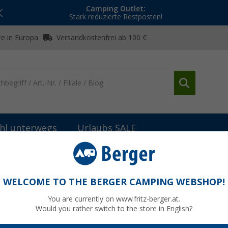
Camping Outlet:
Stark reduzierte Restposten!
e in Europa
Versandkostenfrei ab 100 €
hl unterwegs
Urlaubs SALE
lien
Sonstiges Küchenzubehör
(175)
WELCOME TO THE BERGER CAMPING WEBSHOP!
TIGES KÜCHENZUBEHÖR
You are currently on www.fritz-berger.at.
Would you rather switch to the store in English?