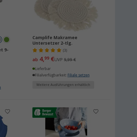
Camplife Makramee
Untersetzer 2-tlg.
t 9-
(3)
4,
€
99
ab
UVP
9,99 €
Lieferbar
Filialverfügbarkeit:
Filiale setzen
Weitere Ausführungen erhältlich
n