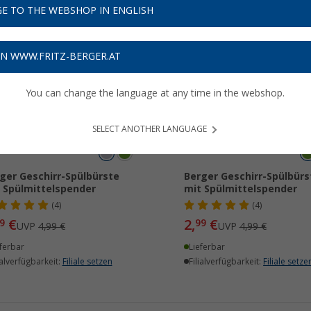
E TO THE WEBSHOP IN ENGLISH
%
%
ON WWW.FRITZ-BERGER.AT
You can change the language at any time in the webshop.
SELECT ANOTHER LANGUAGE
ger Geschirr-Spülbürste
Berger Geschirr-Spülbürs
 Spülmittelspender
mit Spülmittelspender
(4)
(4)
€
2,
€
9
99
UVP
4,99 €
UVP
4,99 €
ferbar
Lieferbar
ialverfügbarkeit:
Filiale setzen
Filialverfügbarkeit:
Filiale setze