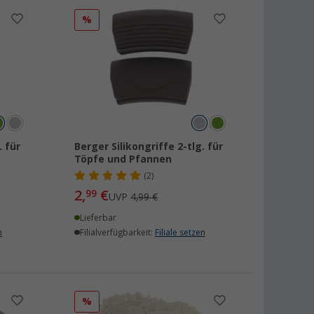
%
. für
Berger Silikongriffe 2-tlg. für
Töpfe und Pfannen
(2)
2,
€
99
UVP
4,99 €
Lieferbar
n
Filialverfügbarkeit:
Filiale setzen
%