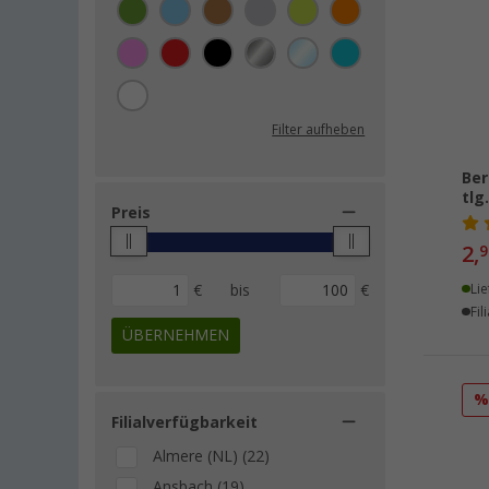
Dometic (1)
Edco (1)
Froli (1)
Light My Fire (1)
Filter aufheben
Mepal (1)
Omnia (1)
Ber
tlg
Outwell (1)
Preis
Rebel Outdoor (1)
2,
9
Ruco (1)
€
bis
€
Lie
Solbio (1)
Fil
ÜBERNEHMEN
Filialverfügbarkeit
Almere (NL) (22)
Ansbach (19)