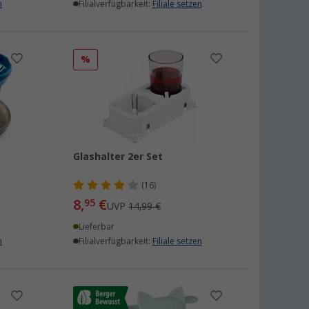
n
Filialverfügbarkeit:
Filiale setzen
%
Glashalter 2er Set
(16)
8,
€
95
UVP
14,99 €
Lieferbar
n
Filialverfügbarkeit:
Filiale setzen