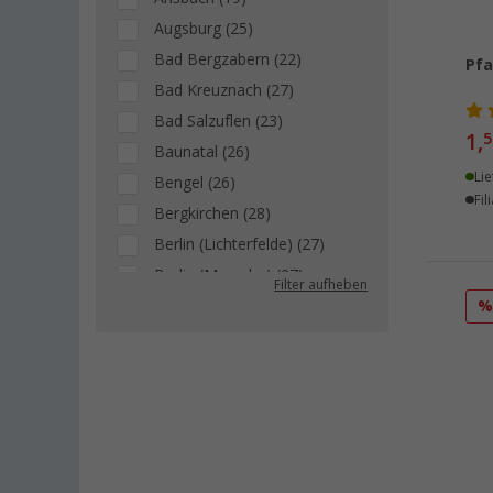
Augsburg (25)
Bad Bergzabern (22)
Pfa
Bad Kreuznach (27)
Bad Salzuflen (23)
1,
5
Baunatal (26)
Lie
Bengel (26)
Fil
Bergkirchen (28)
Berlin (Lichterfelde) (27)
Berlin (Marzahn) (27)
Filter aufheben
Berlin (Tegel) (28)
Bielefeld (29)
Bindlach (11)
Bischofsheim (29)
Bocholt (27)
Bordeaux (FR) (27)
Braunschweig (26)