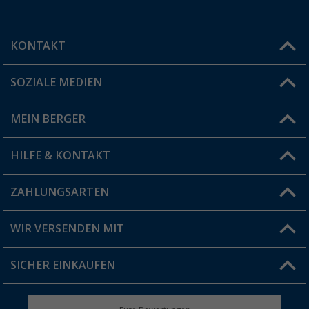
KONTAKT
SOZIALE MEDIEN
Du hast eine Frage?
MEIN BERGER
Filiale finden
HILFE & KONTAKT
Vorteilskarte
Blog
ZAHLUNGSARTEN
FAQ & Kontakt
Produkttester
Versandinformationen
WIR VERSENDEN MIT
Jobs & Karriere
Click & Collect
SICHER EINKAUFEN
Geschenkgutschein
Rücksendung
Berger Bewusst