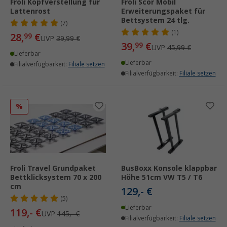
Froli Kopfverstellung für
Froli Scor Mobil
Lattenrost
Erweiterungspaket für
Bettsystem 24 tlg.
(7)
(1)
28,
€
99
UVP
39,99 €
39,
€
99
UVP
45,99 €
Lieferbar
Lieferbar
Filialverfügbarkeit:
Filiale setzen
Filialverfügbarkeit:
Filiale setzen
%
Froli Travel Grundpaket
BusBoxx Konsole klappbar
Bettklicksystem 70 x 200
Höhe 51cm VW T5 / T6
cm
129,- €
(5)
Lieferbar
119,- €
UVP
145,- €
Filialverfügbarkeit:
Filiale setzen