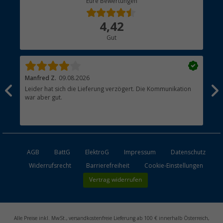
Eure Bewertungen
Bestellstatus
Über uns
4,42
Hauptkatalog
Gut
Händler werden
Manfred Z.
09.08.2026
And
Leider hat sich die Lieferung verzögert. Die Kommunikation
Sch
war aber gut.
AGB
BattG
ElektroG
Impressum
Datenschutz
Widerrufsrecht
Barrierefreiheit
Cookie-Einstellungen
Vertrag widerrufen
Alle Preise inkl. MwSt., versandkostenfreie Lieferung ab 100 € innerhalb Österreich,