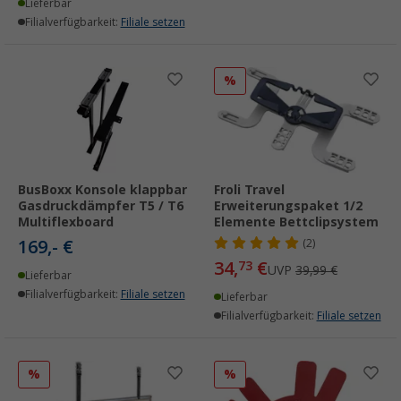
Lieferbar
Filialverfügbarkeit:
Filiale setzen
%
BusBoxx Konsole klappbar
Froli Travel
Gasdruckdämpfer T5 / T6
Erweiterungspaket 1/2
Multiflexboard
Elemente Bettclipsystem
169,- €
(2)
34,
€
73
UVP
39,99 €
Lieferbar
Filialverfügbarkeit:
Filiale setzen
Lieferbar
Filialverfügbarkeit:
Filiale setzen
%
%