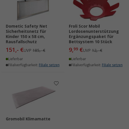
Dometic Safety Net
Froli Scor Mobil
Sicherheitsnetz für
Lordosenunterstützung
Kinder 150 x 58 cm,
Ergänzungspaket für
Rausfallschutz
Bettsystem 10 Stück
151,- €
9,
€
99
UVP
185,- €
UVP
12,- €
Lieferbar
Lieferbar
Filialverfügbarkeit:
Filiale setzen
Filialverfügbarkeit:
Filiale setzen
Gromobil Klimamatte