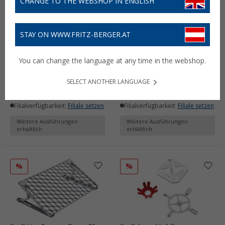
CHANGE TO THE WEBSHOP IN ENGLISH
STAY ON WWW.FRITZ-BERGER.AT
Berger Sicherungsnetz
Berger Anti-
Rausfallschutz
Kondensationsmatte
You can change the language at any time in the webshop.
(1)
(7)
63,- €
29,
€
99
ab
UVP
69,99 €
ab
UVP
39,99 €
SELECT ANOTHER LANGUAGE
Lieferbar
Lieferbar
Filialverfügbarkeit:
Filiale setzen
Filialverfügbarkeit:
Filiale setzen
Weitere Ausführungen
Weitere Ausführungen
erhältlich
erhältlich
%
%