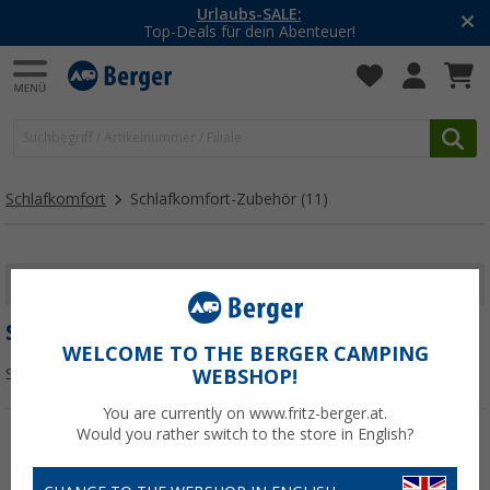
Urlaubs-SALE:
Top-Deals für dein Abenteuer!
Schlafkomfort
Schlafkomfort-Zubehör
(11)
FILTER ANZEIGEN
SCHLAFKOMFORT-ZUBEHÖR
WELCOME TO THE BERGER CAMPING
Sortieren:
WEBSHOP!
You are currently on www.fritz-berger.at.
Would you rather switch to the store in English?
%
%