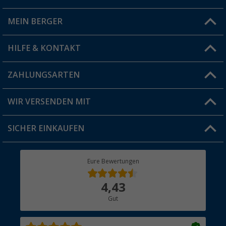
MEIN BERGER
Filiale finden
HILFE & KONTAKT
Vorteilskarte
Blog
ZAHLUNGSARTEN
FAQ & Kontakt
Produkttester
Versandinformationen
WIR VERSENDEN MIT
Jobs & Karriere
Click & Collect
SICHER EINKAUFEN
Geschenkgutschein
Rücksendung
Berger Bewusst
Eure Bewertungen
Bestellstatus
Über uns
4,43
Hauptkatalog
Gut
Händler werden