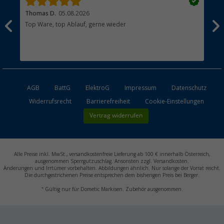
Thomas D.
05.08.2026
Kla
Top Ware, top Ablauf, gerne wieder
Wie
ein
AGB
BattG
ElektroG
Impressum
Datenschutz
Widerrufsrecht
Barrierefreiheit
Cookie-Einstellungen
Vertrag widerrufen
Alle Preise inkl. MwSt., versandkostenfreie Lieferung ab 100 € innerhalb Österreich,
ausgenommen Sperrgutzuschlag. Ansonsten zzgl. Versandkosten.
Änderungen und Irrtümer vorbehalten. Abbildungen ähnlich. Nur solange der Vorrat reicht.
Die durchgestrichenen Preise entsprechen dem bisherigen Preis bei Berger.
*
Gültig nur für Dometic Markisen. Zubehör ausgenommen.