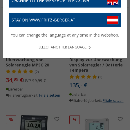
CHANGE TO THE WEBSHOP IN ENGLISH
%
STAY ON WWW.FRITZ-BERGER.AT
You can change the language at any time in the webshop.
SELECT ANOTHER LANGUAGE
Berger MPPT Display zur
Büttner Elektronik TD283
Überwachung von
Display zur Überwachung
Solarenegie MPSC 20
von Solarregler / Batterie
Tempera
(2)
(1)
34,
€
99
UVP
99,99 €
135,- €
Lieferbar
Lieferbar
Filialverfügbarkeit:
Filiale setzen
Filialverfügbarkeit:
Filiale setzen
%
%