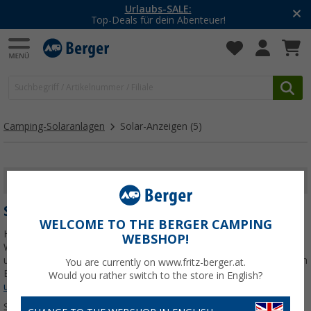
Urlaubs-SALE:
Top-Deals für dein Abenteuer!
Camping-Solaranlagen
Solar-Anzeigen
(5)
FILTER ANZEIGEN
SOLAR-ANZEIGEN
WELCOME TO THE BERGER CAMPING
Hole das Beste aus deiner Solaranlage für Wohnmobil und
WEBSHOP!
Wohnwagen heraus. Mit unseren fortschrittlichen Solaranzeigen
und Solaranzeigegeräten behältst du die Energieproduktion stets im
You are currently on www.fritz-berger.at.
Blick. Überwache die Solarleistung und optimiere
Jetzt mehr über
Would you rather switch to the store in English?
unsere Kategorie
Solar-Anzeigen
erfahren...
Sortieren: