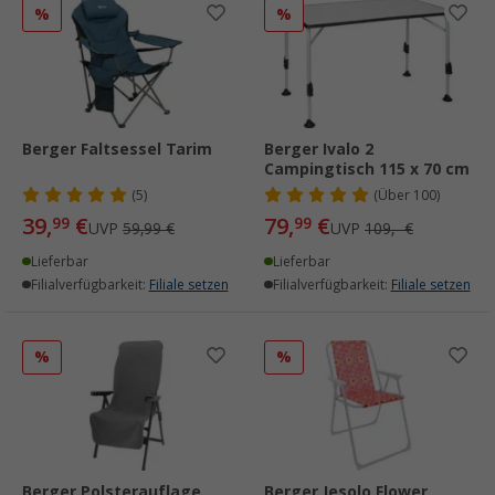
%
%
Berger Faltsessel Tarim
Berger Ivalo 2
Campingtisch 115 x 70 cm
(5)
(
Über
100)
39,
€
79,
€
99
99
UVP
59,99 €
UVP
109,- €
Lieferbar
Lieferbar
Filialverfügbarkeit:
Filiale setzen
Filialverfügbarkeit:
Filiale setzen
%
%
Berger Polsterauflage
Berger Jesolo Flower