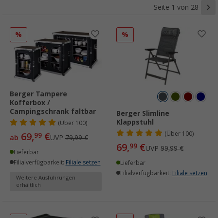
Seite 1 von 28
%
%
Berger Tampere
Kofferbox /
Campingschrank faltbar
Berger Slimline
Klappstuhl
(
Über
100)
(
Über
100)
69,
€
99
ab
UVP
79,99 €
69,
€
99
UVP
99,99 €
Lieferbar
Filialverfügbarkeit:
Filiale setzen
Lieferbar
Filialverfügbarkeit:
Filiale setzen
Weitere Ausführungen
erhältlich