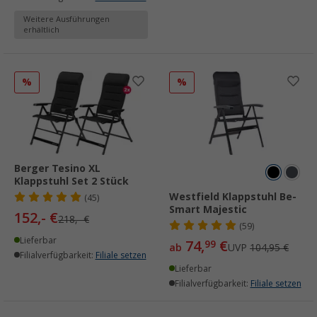
Weitere Ausführungen
erhältlich
%
%
Berger Tesino XL
Klappstuhl Set 2 Stück
Westfield Klappstuhl Be-
(45)
Smart Majestic
152,- €
218,- €
(59)
Lieferbar
74,
€
99
ab
UVP
104,95 €
Filialverfügbarkeit:
Filiale setzen
Lieferbar
Filialverfügbarkeit:
Filiale setzen