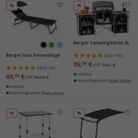
%
%
Berger Campingküche XL
Berger Iseo Sonnenliege
(
Über
100)
89,
€
99
UVP
119,- €
(
Über
100)
Lieferbar
69,
€
99
UVP
99,99 €
Filialverfügbarkeit:
Filiale setzen
Lieferbar
Filialverfügbarkeit:
Filiale setzen
%
%