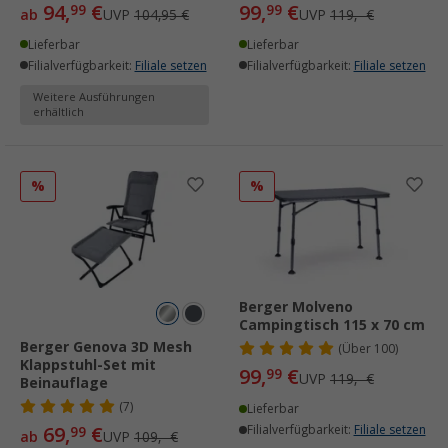
94,
€
99,
€
99
99
ab
UVP
104,95 €
UVP
119,- €
Lieferbar
Lieferbar
Filialverfügbarkeit:
Filiale setzen
Filialverfügbarkeit:
Filiale setzen
Weitere Ausführungen
erhältlich
%
%
Berger Molveno
Campingtisch 115 x 70 cm
Berger Genova 3D Mesh
(
Über
100)
Klappstuhl-Set mit
99,
€
99
UVP
119,- €
Beinauflage
(7)
Lieferbar
69,
€
Filialverfügbarkeit:
Filiale setzen
99
ab
UVP
109,- €