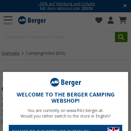
-20% auf Kleidung und Schuhe
Mit dem Aktionscode
20SSV
Startseite
Campingmöbel
(820)
FILTER ANZEIGEN
CAMPINGMÖBEL
WELCOME TO THE BERGER CAMPING
Ob beim Camping, im Wohnmobil oder im Vorzelt – mit den
WEBSHOP!
passenden Campingmöbeln wird dein Platz draußen erst richtig
gemütlich. Entdecke Campingstühle, Campingtische, Liegen,
You are currently on www.fritz-berger.at.
Schränke und weiteres Zubehör für entspannte Tage und lange
Would you rather switch to the store in English?
Jetzt mehr über unsere Kategorie
Campingmöbel
erfahren...