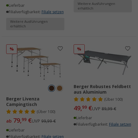
Weitere Ausführungen
Lieferbar
erhältlich
Filialverfügbarkeit:
Filiale setzen
Weitere Ausführungen
erhältlich
%
%
Berger Robustes Feldbett
aus Aluminium
Berger Livenza
(
Über
100)
Campingtisch
49,
€
99
UVP
89,99 €
(
Über
100)
Lieferbar
79,
€
99
ab
UVP
99,99 €
Filialverfügbarkeit:
Filiale setzen
Lieferbar
Filialverfügbarkeit:
Filiale setzen