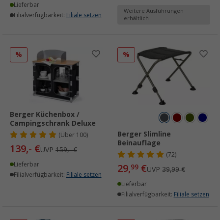
Lieferbar
Weitere Ausführungen
Filialverfügbarkeit:
Filiale setzen
erhältlich
%
%
Berger Küchenbox /
Campingschrank Deluxe
Berger Slimline
(
Über
100)
Beinauflage
139,- €
UVP
159,- €
(72)
Lieferbar
29,
€
99
UVP
39,99 €
Filialverfügbarkeit:
Filiale setzen
Lieferbar
Filialverfügbarkeit:
Filiale setzen