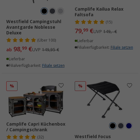
Camplife Kailua Relax
Faltsofa
Westfield Campingstuhl
(15)
Avantgarde Noblesse
79,
€
99
UVP
149,- €
Deluxe
(
Über
100)
Lieferbar
98,
€
Filialverfügbarkeit:
Filiale setzen
99
ab
UVP
149,95 €
Lieferbar
Filialverfügbarkeit:
Filiale setzen
%
%
Camplife Capri Küchenbox
/ Campingschrank
Westfield Focus
(32)