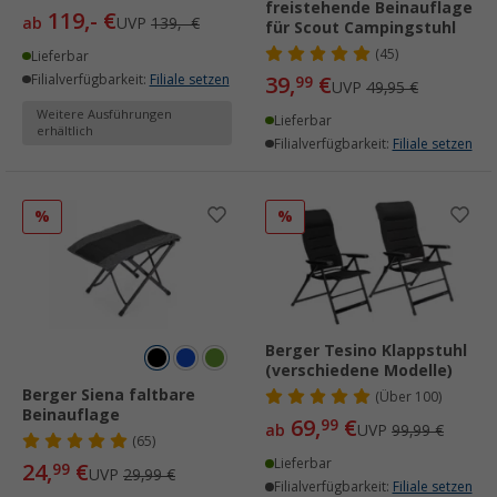
freistehende Beinauflage
119,- €
ab
UVP
139,- €
für Scout Campingstuhl
(45)
Lieferbar
Filialverfügbarkeit:
Filiale setzen
39,
€
99
UVP
49,95 €
Weitere Ausführungen
Lieferbar
erhältlich
Filialverfügbarkeit:
Filiale setzen
%
%
Berger Tesino Klappstuhl
(verschiedene Modelle)
Berger Siena faltbare
(
Über
100)
Beinauflage
69,
€
99
ab
UVP
99,99 €
(65)
Lieferbar
24,
€
99
UVP
29,99 €
Filialverfügbarkeit:
Filiale setzen