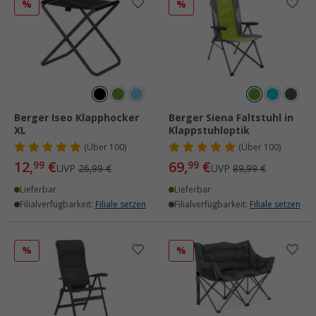
%
%
Berger Iseo Klapphocker
Berger Siena Faltstuhl in
XL
Klappstuhloptik
(
Über
100)
(
Über
100)
12,
€
69,
€
99
99
UVP
26,99 €
UVP
89,99 €
Lieferbar
Lieferbar
Filialverfügbarkeit:
Filiale setzen
Filialverfügbarkeit:
Filiale setzen
%
%