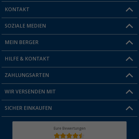
KONTAKT
SOZIALE MEDIEN
Du hast eine Frage?
MEIN BERGER
Filiale finden
HILFE & KONTAKT
Vorteilskarte
Blog
ZAHLUNGSARTEN
FAQ & Kontakt
Produkttester
Versandinformationen
WIR VERSENDEN MIT
Jobs & Karriere
Click & Collect
SICHER EINKAUFEN
Geschenkgutschein
Rücksendung
Berger Bewusst
Eure Bewertungen
Bestellstatus