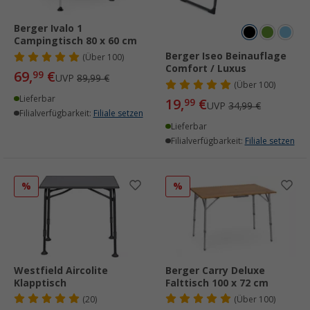
Berger Ivalo 1
Campingtisch 80 x 60 cm
Berger Iseo Beinauflage
(
Über
100)
Comfort / Luxus
69,
€
99
UVP
89,99 €
(
Über
100)
Lieferbar
19,
€
99
UVP
34,99 €
Filialverfügbarkeit:
Filiale setzen
Lieferbar
Filialverfügbarkeit:
Filiale setzen
%
%
Westfield Aircolite
Berger Carry Deluxe
Klapptisch
Falttisch 100 x 72 cm
(20)
(
Über
100)