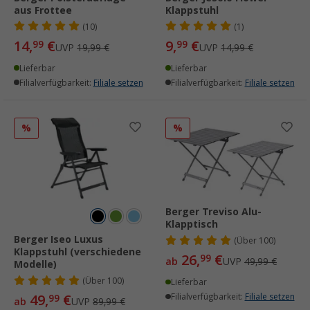
aus Frottee
Klappstuhl
(10)
(1)
14,
€
9,
€
99
99
UVP
19,99 €
UVP
14,99 €
Lieferbar
Lieferbar
Filialverfügbarkeit:
Filiale setzen
Filialverfügbarkeit:
Filiale setzen
%
%
Berger Treviso Alu-
Klapptisch
Berger Iseo Luxus
(
Über
100)
Klappstuhl (verschiedene
26,
€
99
ab
UVP
49,99 €
Modelle)
(
Über
100)
Lieferbar
49,
€
Filialverfügbarkeit:
Filiale setzen
99
ab
UVP
89,99 €