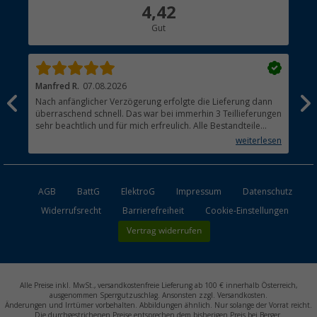
Über uns
4,42
Hauptkatalog
Gut
Händler werden
Manfred R.
07.08.2026
Han
Nach anfänglicher Verzögerung erfolgte die Lieferung dann
Sen
überraschend schnell. Das war bei immerhin 3 Teillieferungen
Lie
sehr beachtlich und für mich erfreulich. Alle Bestandteile
waren gut verpackt und in Ordnung. Das Gerät (Gasgrill)
weiterlesen
funktioniert bestens
AGB
BattG
ElektroG
Impressum
Datenschutz
Widerrufsrecht
Barrierefreiheit
Cookie-Einstellungen
Vertrag widerrufen
Alle Preise inkl. MwSt., versandkostenfreie Lieferung ab 100 € innerhalb Österreich,
ausgenommen Sperrgutzuschlag. Ansonsten zzgl. Versandkosten.
Änderungen und Irrtümer vorbehalten. Abbildungen ähnlich. Nur solange der Vorrat reicht.
Die durchgestrichenen Preise entsprechen dem bisherigen Preis bei Berger.