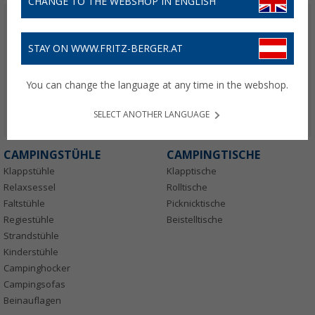
CHANGE TO THE WEBSHOP IN ENGLISH
STAY ON WWW.FRITZ-BERGER.AT
You can change the language at any time in the webshop.
SELECT ANOTHER LANGUAGE
CAMPINGSTÜHLE
CAMPINGTISCHE
Klappstühle
Klapptische
Relaxsessel
Rolltische
Faltstühle
Picknicktische
Regiestühle
Beistelltische
Strandstühle
Kinderstühle
Campinghocker
Campingsofas
Beinauflagen