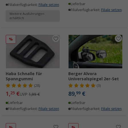
Lieferbar
Filialverfügbarkeit:
Filiale setzen
Filialverfügbarkeit:
Filiale setzen
Weitere Ausführungen
erhältlich
%
Haba Schnalle für
Berger Alvora
Spanngummi
Universalspiegel 2er-Set
(28)
(3)
1,
€
89,
€
25
99
UVP
1,99 €
Lieferbar
Lieferbar
Filialverfügbarkeit:
Filiale setzen
Filialverfügbarkeit:
Filiale setzen
%
%