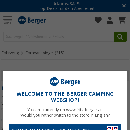
-20% auf Kleidung und Schuhe
Mit dem Aktionscode
20SSV
Fahrzeug
Caravanspiegel
(215)
FILTER ANZEIGEN
CARAVANSPIEGEL
WELCOME TO THE BERGER CAMPING
Ob Urlaub oder Überführungsfahrt – mit den richtigen
WEBSHOP!
Wohnwagenspiegeln siehst Du, was hinter Dir passiert. Schnell
montiert, stabil im Fahrtwind und passend für viele Fahrzeugtypen.
You are currently on www.fritz-berger.at.
Hier findest Du fahrzeugspezifische und universelle
Jetzt mehr über
Would you rather switch to the store in English?
unsere Kategorie
Caravanspiegel
erfahren...
Sortieren: