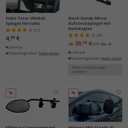
Haba Toter-Winkel-
Reich Handy Mirror
Spiegel Hercules
Aufsteckspiegel mit
Konvexglas
(17)
(47)
4,
€
99
39,
€
99
ab
UVP
56,- €
Lieferbar
Lieferbar
Filialverfügbarkeit:
Filiale setzen
Filialverfügbarkeit:
Filiale setzen
Weitere Ausführungen
erhältlich
%
%
Milenco Caravanspiegel
Milenco MGI Steady XL