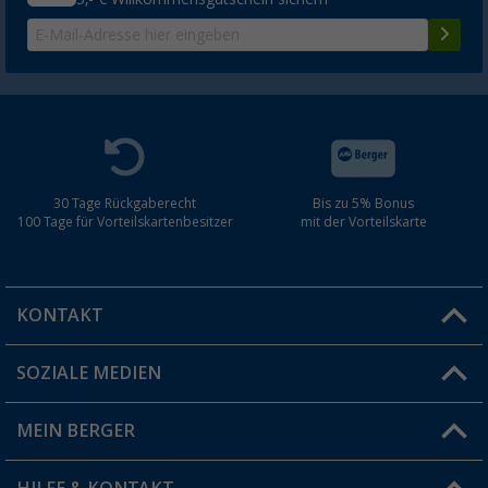
30 Tage Rückgaberecht
Bis zu 5% Bonus
100 Tage für Vorteilskartenbesitzer
mit der Vorteilskarte
KONTAKT
SOZIALE MEDIEN
Du hast eine Frage?
MEIN BERGER
Filiale finden