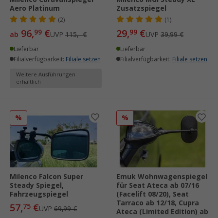
Aero Platinum
Zusatzspiegel
(2)
(1)
96,
€
29,
€
99
99
ab
UVP
115,- €
UVP
39,99 €
Lieferbar
Lieferbar
Filialverfügbarkeit:
Filiale setzen
Filialverfügbarkeit:
Filiale setzen
Weitere Ausführungen
erhältlich
%
%
Milenco Falcon Super
Emuk Wohnwagenspiegel
Steady Spiegel,
für Seat Ateca ab 07/16
Fahrzeugspiegel
(Facelift 08/20), Seat
Tarraco ab 12/18, Cupra
57,
€
75
UVP
69,99 €
Ateca (Limited Edition) ab