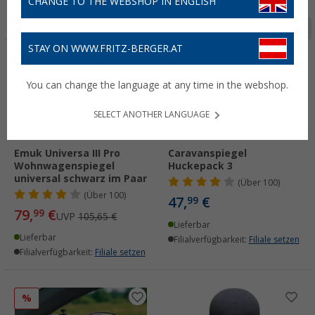
CHANGE TO THE WEBSHOP IN ENGLISH
Seite 1 von 8
STAY ON WWW.FRITZ-BERGER.AT
%
You can change the language at any time in the webshop.
SELECT ANOTHER LANGUAGE
Emuk Universa III Pro
Caravanspiegel
Wohnwagenspiegel
Huckepack 3
universal schwarz im Paar
(
Über
100)
(
Über
100)
47,
€
99
79,
€
99
UVP
105,65 €
Lieferbar
Lieferbar
Filialverfügbarkeit:
Filiale setzen
Filialverfügbarkeit:
Filiale setzen
%