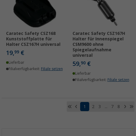
Caratec Safety CSZ168
Caratec Safety CSZ167H
Kunststoffplatte für
Halter für Innenspiegel
Halter CSZ167H universal
CSM9600 ohne
Spiegelaufnahme
19,
€
99
universal
59,
€
Lieferbar
90
Filialverfügbarkeit:
Filiale setzen
Lieferbar
Filialverfügbarkeit:
Filiale setzen
1
2
3
...
7
8