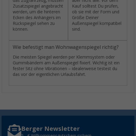
das Zugfahrzeug, müssen
aber nicht alle. Vor dem
Zusatzspiegel angebracht
Kauf solltest Du prüfen,
werden, um die hinteren
ob sie mit der Form und
Ecken des Anhängers im
Größe Deiner
Rückspiegel sehen zu
Außenspiegel kompatibel
können.
sind.
Wie befestigt man Wohnwagenspiegel richtig?
Die meisten Spiegel werden per Klemmsystem oder
Gummibändern am Außenspiegel fixiert. Wichtig ist ein
fester Sitz ohne Vibrationen – idealerweise testest du
das vor der eigentlichen Urlaubsfahrt.
Berger Newsletter
5,- € Willkommensgutschein sichern