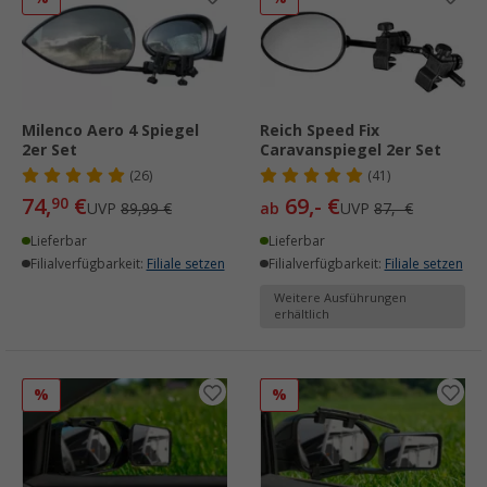
Milenco Aero 4 Spiegel
Reich Speed Fix
2er Set
Caravanspiegel 2er Set
(26)
(41)
74,
€
69,- €
90
UVP
89,99 €
ab
UVP
87,- €
Lieferbar
Lieferbar
Filialverfügbarkeit:
Filiale setzen
Filialverfügbarkeit:
Filiale setzen
Weitere Ausführungen
erhältlich
%
%