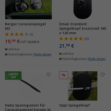
Berger Caravanspiegel
Emuk Standard
M3
Spiegelkopf Ersatzteil 180
x 120 mm
(6)
(39)
19,
€
99
UVP
29,99 €
21,
€
99
Lieferbar
Lieferbar
Filialverfügbarkeit:
Filiale setzen
Filialverfügbarkeit:
Filiale setzen
%
Haba Spanngummi für
Oppi Spiegelkopf
Caravanspiegel Europe XL