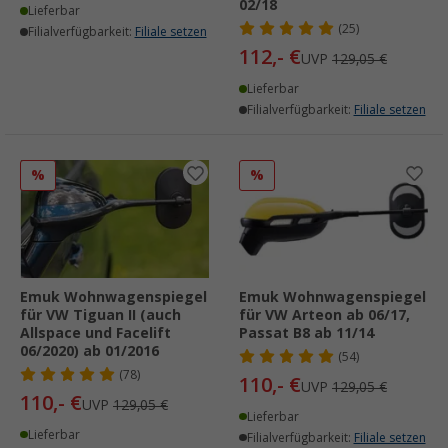
02/18
Lieferbar
(25)
Filialverfügbarkeit:
Filiale setzen
112,- €
UVP
129,05 €
Lieferbar
Filialverfügbarkeit:
Filiale setzen
%
%
Emuk Wohnwagenspiegel
Emuk Wohnwagenspiegel
für VW Tiguan II (auch
für VW Arteon ab 06/17,
Allspace und Facelift
Passat B8 ab 11/14
06/2020) ab 01/2016
(54)
(78)
110,- €
UVP
129,05 €
110,- €
UVP
129,05 €
Lieferbar
Lieferbar
Filialverfügbarkeit:
Filiale setzen