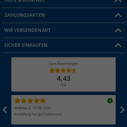
HILFE & KONTAKT
Vorteilskarte
Blog
ZAHLUNGSARTEN
FAQ & Kontakt
Produkttester
Versandinformationen
WIR VERSENDEN MIT
Jobs & Karriere
Click & Collect
SICHER EINKAUFEN
Geschenkgutschein
Rücksendung
Berger Bewusst
Eure Bewertungen
Bestellstatus
Über uns
4,43
Hauptkatalog
Gut
Händler werden
Andreas S.
07.08.2026
Pas
sten
Bestellung hat gut funktioniert