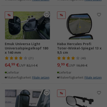
%
%
Emuk Universa Light
Haba Hercules Profi
Universalspiegelkopf 180
Toter-Winkel-Spiegel 13 x
x 140 mm
9,5 cm
(21)
(46)
64,
€
9,
€
99
99
UVP
82,14 €
UVP
16,99 €
Lieferbar
Lieferbar
Filialverfügbarkeit:
Filiale setzen
Filialverfügbarkeit:
Filiale setzen
%