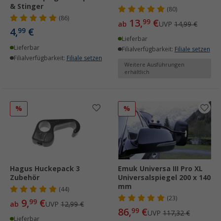
& Stinger
(80)
(86)
13,
€
99
ab
UVP
14,99 €
4,
€
99
Lieferbar
Lieferbar
Filialverfügbarkeit:
Filiale setzen
Filialverfügbarkeit:
Filiale setzen
Weitere Ausführungen
erhältlich
%
%
Hagus Huckepack 3
Emuk Universa III Pro XL
Zubehör
Universalspiegel 200 x 140
mm
(44)
(23)
9,
€
99
ab
UVP
12,99 €
86,
€
99
UVP
117,32 €
Lieferbar