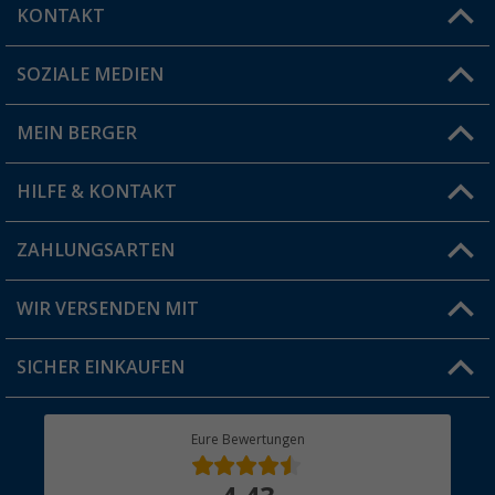
KONTAKT
SOZIALE MEDIEN
Du hast eine Frage?
MEIN BERGER
Filiale finden
HILFE & KONTAKT
Vorteilskarte
Blog
ZAHLUNGSARTEN
FAQ & Kontakt
Produkttester
Versandinformationen
WIR VERSENDEN MIT
Jobs & Karriere
Click & Collect
SICHER EINKAUFEN
Geschenkgutschein
Rücksendung
Berger Bewusst
Eure Bewertungen
Bestellstatus
Über uns
Hauptkatalog