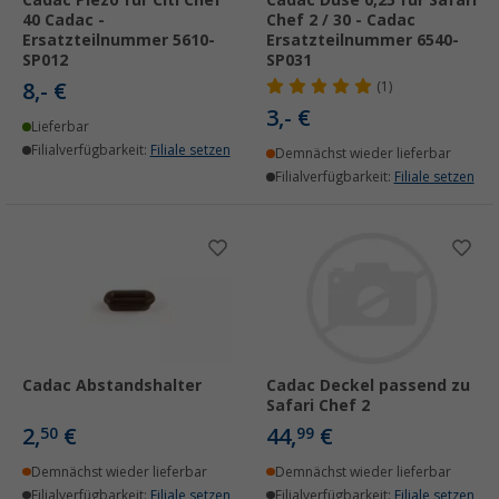
Cadac Piezo für Citi Chef
Cadac Düse 0,25 für Safari
40 Cadac -
Chef 2 / 30 - Cadac
Ersatzteilnummer 5610-
Ersatzteilnummer 6540-
SP012
SP031
8,- €
(1)
3,- €
Lieferbar
Filialverfügbarkeit:
Filiale setzen
Demnächst wieder lieferbar
Filialverfügbarkeit:
Filiale setzen
Cadac Abstandshalter
Cadac Deckel passend zu
Safari Chef 2
2,
€
44,
€
50
99
Demnächst wieder lieferbar
Demnächst wieder lieferbar
Filialverfügbarkeit:
Filiale setzen
Filialverfügbarkeit:
Filiale setzen