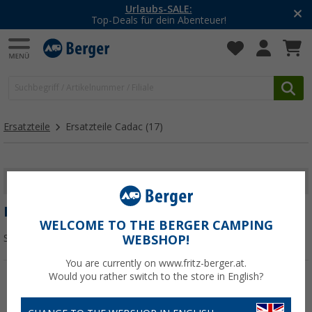
Urlaubs-SALE:
Top-Deals für dein Abenteuer!
Ersatzteile
Ersatzteile Cadac
(17)
FILTER ANZEIGEN
ERSATZTEILE CADAC
WELCOME TO THE BERGER CAMPING
Sortieren:
WEBSHOP!
You are currently on www.fritz-berger.at.
Would you rather switch to the store in English?