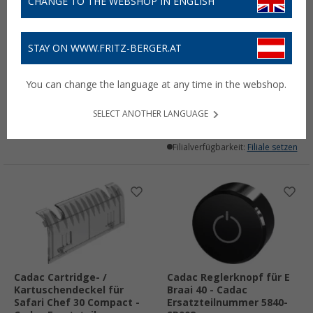
CHANGE TO THE WEBSHOP IN ENGLISH
STAY ON WWW.FRITZ-BERGER.AT
Cadac Ablage
Cadac Düse (50 Mbar)
You can change the language at any time in the webshop.
22,- €
(1)
3,- €
SELECT ANOTHER LANGUAGE
Lieferbar
Filialverfügbarkeit:
Filiale setzen
Lieferbar
Filialverfügbarkeit:
Filiale setzen
Cadac Cartridge- /
Cadac Reglerknopf für E
Kartuschendeckel für
Braai 40 - Cadac
Safari Chef 30 Compact -
Ersatzteilnummer 5840-