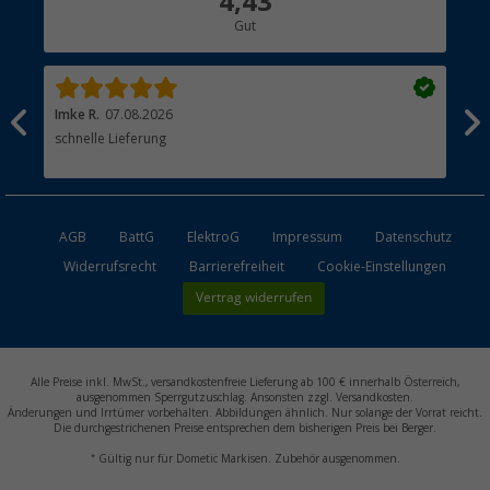
4,43
Gut
Händler werden
Imke R.
07.08.2026
Tor
schnelle Lieferung
Hei
Lie
AGB
BattG
ElektroG
Impressum
Datenschutz
Widerrufsrecht
Barrierefreiheit
Cookie-Einstellungen
Vertrag widerrufen
Alle Preise inkl. MwSt., versandkostenfreie Lieferung ab 100 € innerhalb Österreich,
ausgenommen Sperrgutzuschlag. Ansonsten zzgl. Versandkosten.
Änderungen und Irrtümer vorbehalten. Abbildungen ähnlich. Nur solange der Vorrat reicht.
Die durchgestrichenen Preise entsprechen dem bisherigen Preis bei Berger.
*
Gültig nur für Dometic Markisen. Zubehör ausgenommen.