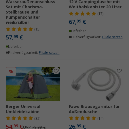
Wasseraußenanschluss-
12 V Campingdusche mit
Set mit Charisma-
Weithalskanister 20 Liter
Stellbrause und
(17)
Pumpenschalter
67,
€
99
weiß/silber
(15)
Lieferbar
57,
€
99
Filialverfügbarkeit:
Filiale setzen
Lieferbar
Filialverfügbarkeit:
Filiale setzen
%
Berger Universal
Fawo Brausegarnitur für
Umkleidekabine
Außendusche
(32)
(14)
54,
€
26,
€
99
99
UVP
79,99 €