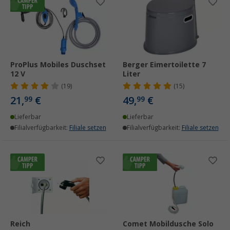
ProPlus Mobiles Duschset
Berger Eimertoilette 7
12 V
Liter
(19)
(15)
21,
€
49,
€
99
99
Lieferbar
Lieferbar
Filialverfügbarkeit:
Filiale setzen
Filialverfügbarkeit:
Filiale setzen
Reich
Comet Mobildusche Solo