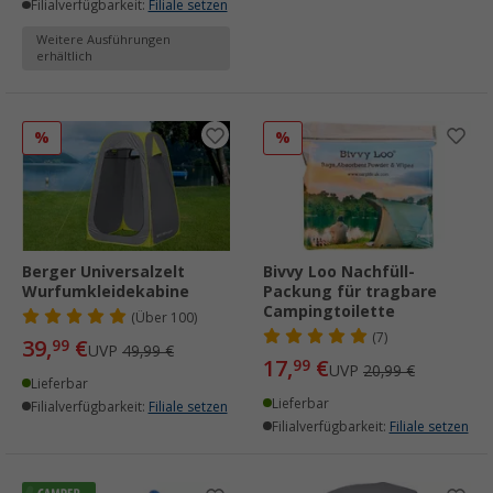
Filialverfügbarkeit:
Filiale setzen
Weitere Ausführungen
erhältlich
%
%
Berger Universalzelt
Bivvy Loo Nachfüll-
Wurfumkleidekabine
Packung für tragbare
Campingtoilette
(
Über
100)
(7)
39,
€
99
UVP
49,99 €
17,
€
99
UVP
20,99 €
Lieferbar
Lieferbar
Filialverfügbarkeit:
Filiale setzen
Filialverfügbarkeit:
Filiale setzen