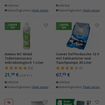
Lieferbar
Lieferbar
Filialverfügbarkeit:
Filiale setzen
Filialverfügbarkeit:
Filiale setzen
Awiwa WC Mobil
Comet Kofferdusche 12 V
Toilettenzusatz
mit Faltkanister und
mikrobiologisch 1 Liter
Tauchpumpe 20 Liter
(52)
(5)
21,
€
67,
€
99
99
(21,99 € / l)
Lieferbar
Lieferbar
Filialverfügbarkeit:
Filiale setzen
Filialverfügbarkeit:
Filiale setzen
%