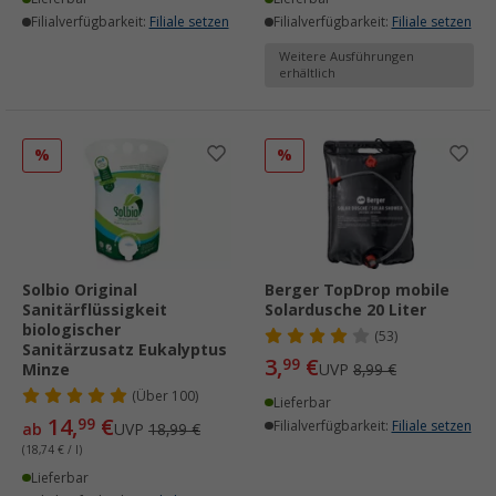
Filialverfügbarkeit:
Filiale setzen
Filialverfügbarkeit:
Filiale setzen
Weitere Ausführungen
erhältlich
%
%
Solbio Original
Berger TopDrop mobile
Sanitärflüssigkeit
Solardusche 20 Liter
biologischer
(53)
Sanitärzusatz Eukalyptus
3,
€
99
Minze
UVP
8,99 €
(
Über
100)
Lieferbar
14,
€
99
Filialverfügbarkeit:
Filiale setzen
ab
UVP
18,99 €
(18,74 € / l)
Lieferbar