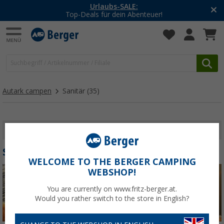
-20% auf Kleidung und Schu
r!
Mit dem Aktionscode
20SS
Autark campen
Sanitär
(35)
FILTER ANZEIGEN
SANITÄR
WELCOME TO THE BERGER CAMPING
WEBSHOP!
You are currently on www.fritz-berger.at.
Would you rather switch to the store in English?