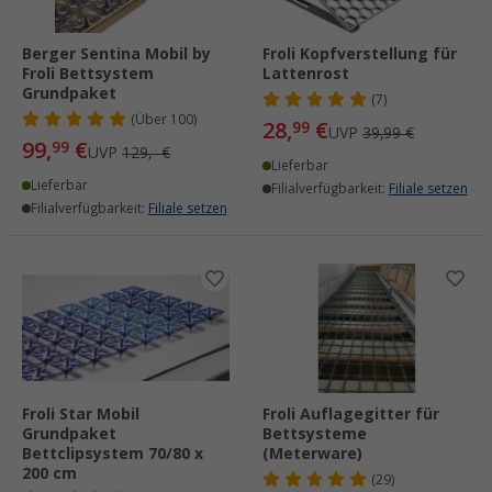
Berger Sentina Mobil by
Froli Kopfverstellung für
Froli Bettsystem
Lattenrost
Grundpaket
(7)
(
Über
100)
28,
€
99
UVP
39,99 €
99,
€
99
UVP
129,- €
Lieferbar
Lieferbar
Filialverfügbarkeit:
Filiale setzen
Filialverfügbarkeit:
Filiale setzen
Froli Star Mobil
Froli Auflagegitter für
Grundpaket
Bettsysteme
Bettclipsystem 70/80 x
(Meterware)
200 cm
(29)