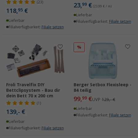
(23)
23,
€
99
(23,99 € / m)
118,
€
95
Lieferbar
Lieferbar
Filialverfügbarkeit:
Filiale setzen
Filialverfügbarkeit:
Filiale setzen
%
Froli Travelfix DIY
Berger Setbox Flexisleep -
Bettclipsystem - Bau dir
84 teilig
dein Bett 70 x 200 cm
99,
€
99
UVP
129,- €
(1)
Lieferbar
139,- €
Filialverfügbarkeit:
Filiale setzen
Lieferbar
Filialverfügbarkeit:
Filiale setzen