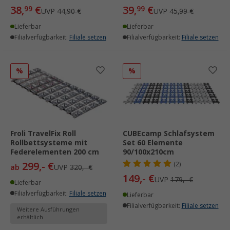
38,
€
39,
€
99
99
UVP
44,90 €
UVP
45,99 €
Lieferbar
Lieferbar
Filialverfügbarkeit:
Filiale setzen
Filialverfügbarkeit:
Filiale setzen
%
%
Froli TravelFix Roll
CUBEcamp Schlafsystem
Rollbettsysteme mit
Set 60 Elemente
Federelementen 200 cm
90/100x210cm
299,- €
(2)
ab
UVP
320,- €
149,- €
UVP
179,- €
Lieferbar
Filialverfügbarkeit:
Filiale setzen
Lieferbar
Filialverfügbarkeit:
Filiale setzen
Weitere Ausführungen
erhältlich