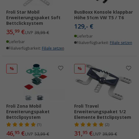
Froli Star Mobil
BusBoxx Konsole klappbar
Erweiterungspaket Soft
Höhe 51cm VW T5 / T6
Bettclicksystem
129,- €
35,
€
99
UVP
39,99 €
Lieferbar
Lieferbar
Filialverfügbarkeit:
Filiale setzen
Filialverfügbarkeit:
Filiale setzen
%
%
Froli Zona Mobil
Froli Travel
Erweiterungspaket
Erweiterungspaket 1/2
Bettclipsystem
Elemente Bettclipsystem
(1)
(2)
46,
€
31,
€
95
95
UVP
53,99 €
UVP
39,99 €