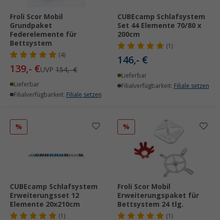
Froli Scor Mobil
CUBEcamp Schlafsystem
Grundpaket
Set 44 Elemente 70/80 x
Federelemente für
200cm
Bettsystem
(1)
(4)
146,- €
139,- €
UVP
154,- €
Lieferbar
Lieferbar
Filialverfügbarkeit:
Filiale setzen
Filialverfügbarkeit:
Filiale setzen
%
%
CUBEcamp Schlafsystem
Froli Scor Mobil
Erweiterungsset 12
Erweiterungspaket für
Elemente 20x210cm
Bettsystem 24 tlg.
(1)
(1)