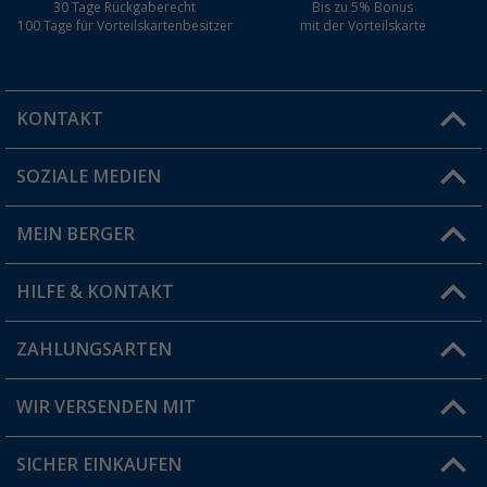
30 Tage Rückgaberecht
Bis zu 5% Bonus
100 Tage für Vorteilskartenbesitzer
mit der Vorteilskarte
KONTAKT
SOZIALE MEDIEN
Du hast eine Frage?
MEIN BERGER
Filiale finden
HILFE & KONTAKT
Vorteilskarte
Blog
ZAHLUNGSARTEN
FAQ & Kontakt
Produkttester
Versandinformationen
WIR VERSENDEN MIT
Jobs & Karriere
Click & Collect
SICHER EINKAUFEN
Geschenkgutschein