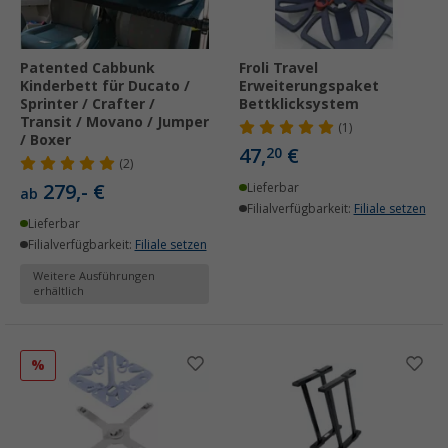
Patented Cabbunk
Froli Travel
Kinderbett für Ducato /
Erweiterungspaket
Sprinter / Crafter /
Bettklicksystem
Transit / Movano / Jumper
(1)
/ Boxer
47,
€
20
(2)
279,- €
Lieferbar
ab
Filialverfügbarkeit:
Filiale setzen
Lieferbar
Filialverfügbarkeit:
Filiale setzen
Weitere Ausführungen
erhältlich
%