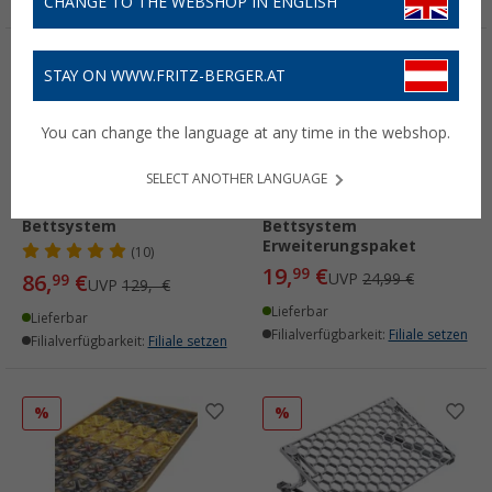
CHANGE TO THE WEBSHOP IN ENGLISH
%
%
STAY ON WWW.FRITZ-BERGER.AT
You can change the language at any time in the webshop.
SELECT ANOTHER LANGUAGE
Berger Nora mobiles
Berger Nora mobiles
Bettsystem
Bettsystem
Erweiterungspaket
(10)
19,
€
99
86,
€
UVP
24,99 €
99
UVP
129,- €
Lieferbar
Lieferbar
Filialverfügbarkeit:
Filiale setzen
Filialverfügbarkeit:
Filiale setzen
%
%