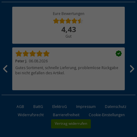
Rücksendung
Berger Bewusst
Eure Bewertungen
Bestellstatus
Über uns
4,43
Hauptkatalog
Gut
Händler werden
Peter J.
06.08.2026
Th
Gutes Sortiment, schnelle Lieferung, problemlose Rückgabe
Top
bei nicht gefallen des Artikel.
der
esen
AGB
BattG
ElektroG
Impressum
Datenschutz
Widerrufsrecht
Barrierefreiheit
Cookie-Einstellungen
Vertrag widerrufen