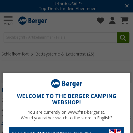
-20% auf Kleidung und Schuhe
Mit dem Aktionscode
20SSV
Schlafkomfort
Bettsysteme & Lattenrost
(26)
FILTER ANZEIGEN
BETTSYSTEME & LATTENROST
WELCOME TO THE BERGER CAMPING
Erholsamer Schlaf ist beim Camping genauso wichtig wie Zuhause
WEBSHOP!
– darum lohnt sich die Investition in ein hochwertiges Bettsystem
für dein Wohnmobil oder deinen Wohnwagen. Bei Fritz Berger
You are currently on www.fritz-berger.at.
findest du passende Lösungen: von flexiblen
Jetzt mehr über unsere
Would you rather switch to the store in English?
Kategorie
Bettsysteme & Lattenrost
erfahren...
Sortieren: