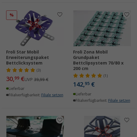
%
Froli Star Mobil
Froli Zona Mobil
Erweiterungspaket
Grundpaket
Bettclicksystem
Bettclipsystem 70/80 x
200 cm
(3)
(1)
30,
€
99
UVP
39,99 €
142,
€
95
Lieferbar
Lieferbar
Filialverfügbarkeit:
Filiale setzen
Filialverfügbarkeit:
Filiale setzen