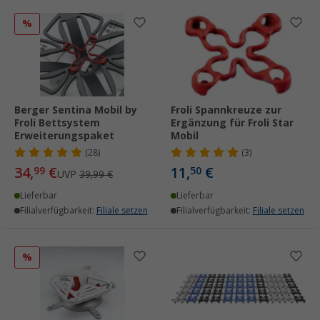
%
Berger Sentina Mobil by
Froli Spannkreuze zur
Froli Bettsystem
Ergänzung für Froli Star
Erweiterungspaket
Mobil
(28)
(3)
34,
€
11,
€
99
50
UVP
39,99 €
Lieferbar
Lieferbar
Filialverfügbarkeit:
Filiale setzen
Filialverfügbarkeit:
Filiale setzen
%