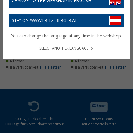
CHANGE TO THE WEBSHOP IN ENGLISH
STAY ON WWW.FRITZ-BERGER.AT
You can change the language at any time in the webshop.
LAS Reflektor 2 Stück
LAS Reflektor viereckig 2
60mm rund
Stück
SELECT ANOTHER LANGUAGE
3,
€
3,
€
79
95
ab
Lieferbar
Lieferbar
Filialverfügbarkeit:
Filiale setzen
Filialverfügbarkeit:
Filiale setzen
30 Tage Rückgaberecht
Bis zu 5% Bonus
100 Tage für Vorteilskartenbesitzer
mit der Vorteilskarte