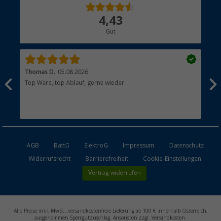
Über uns
4,43
Hauptkatalog
Gut
Händler werden
Thomas D.
05.08.2026
Kla
Top Ware, top Ablauf, gerne wieder
Wie
ein
AGB
BattG
ElektroG
Impressum
Datenschutz
Widerrufsrecht
Barrierefreiheit
Cookie-Einstellungen
Vertrag widerrufen
Alle Preise inkl. MwSt., versandkostenfreie Lieferung ab 100 € innerhalb Österreich,
ausgenommen Sperrgutzuschlag. Ansonsten zzgl. Versandkosten.