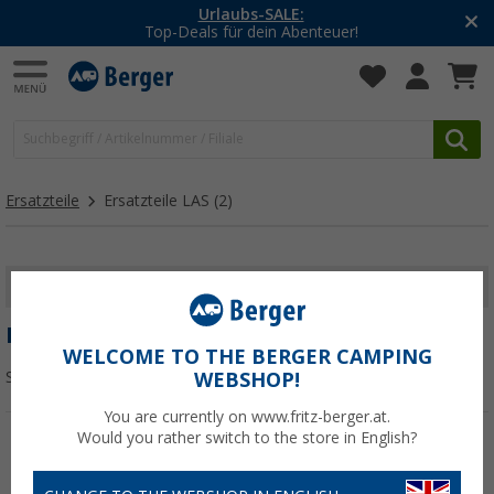
Urlaubs-SALE:
Top-Deals für dein Abenteuer!
Ersatzteile
Ersatzteile LAS
(2)
FILTER ANZEIGEN
ERSATZTEILE LAS
WELCOME TO THE BERGER CAMPING
Sortieren:
WEBSHOP!
You are currently on www.fritz-berger.at.
Would you rather switch to the store in English?