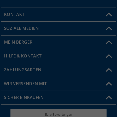
KONTAKT
SOZIALE MEDIEN
Du hast eine Frage?
MEIN BERGER
Filiale finden
HILFE & KONTAKT
Vorteilskarte
Blog
ZAHLUNGSARTEN
FAQ & Kontakt
Produkttester
Versandinformationen
WIR VERSENDEN MIT
Jobs & Karriere
Click & Collect
SICHER EINKAUFEN
Geschenkgutschein
Rücksendung
Berger Bewusst
Eure Bewertungen
Bestellstatus