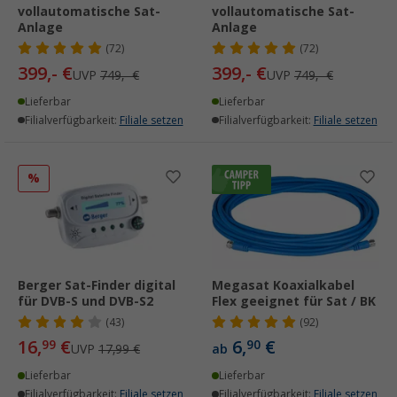
vollautomatische Sat-
vollautomatische Sat-
Anlage
Anlage
(72)
(72)
399,- €
399,- €
UVP
749,- €
UVP
749,- €
Lieferbar
Lieferbar
Filialverfügbarkeit:
Filiale setzen
Filialverfügbarkeit:
Filiale setzen
%
Berger Sat-Finder digital
Megasat Koaxialkabel
für DVB-S und DVB-S2
Flex geeignet für Sat / BK
(43)
(92)
16,
€
6,
€
99
90
UVP
17,99 €
ab
Lieferbar
Lieferbar
Filialverfügbarkeit:
Filiale setzen
Filialverfügbarkeit:
Filiale setzen