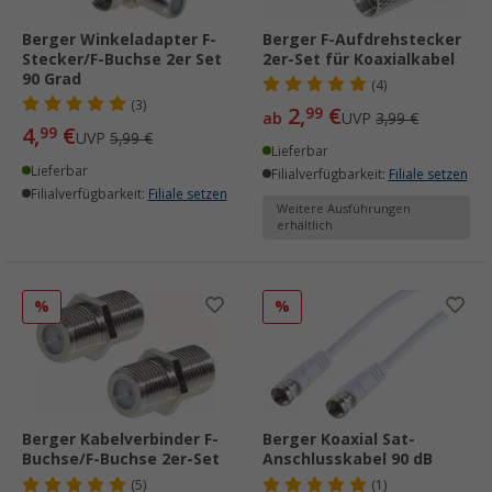
Berger Winkeladapter F-
Berger F-Aufdrehstecker
Stecker/F-Buchse 2er Set
2er-Set für Koaxialkabel
90 Grad
(4)
(3)
2,
€
99
ab
UVP
3,99 €
4,
€
99
UVP
5,99 €
Lieferbar
Lieferbar
Filialverfügbarkeit:
Filiale setzen
Filialverfügbarkeit:
Filiale setzen
Weitere Ausführungen
erhältlich
%
%
Berger Kabelverbinder F-
Berger Koaxial Sat-
Buchse/F-Buchse 2er-Set
Anschlusskabel 90 dB
(5)
(1)