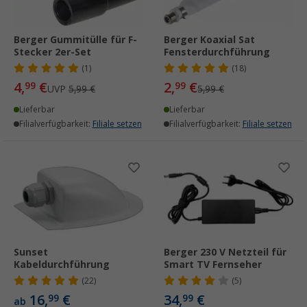
Berger Gummitülle für F-
Berger Koaxial Sat
Stecker 2er-Set
Fensterdurchführung
(1)
(18)
4,
€
2,
€
99
99
UVP
5,99 €
5,99 €
Lieferbar
Lieferbar
Filialverfügbarkeit:
Filiale setzen
Filialverfügbarkeit:
Filiale setzen
Sunset
Berger 230 V Netzteil für
Kabeldurchführung
Smart TV Fernseher
(22)
(5)
16,
€
34,
€
99
99
ab