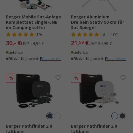
Berger Mobile Sat-Anlage
Berger Aluminium
Komplettset Single-LNB
Dreibein Stativ 90 cm für
im Campingkoffer
Sat-Spiegel
(19)
(
Über
100)
36,- €
21,
€
99
UVP
44,99 €
UVP
34,99 €
Lieferbar
Lieferbar
Filialverfügbarkeit:
Filiale setzen
Filialverfügbarkeit:
Filiale setzen
%
%
Berger Pathfinder 2.0
Berger Pathfinder 2.0
faltbare
faltbare