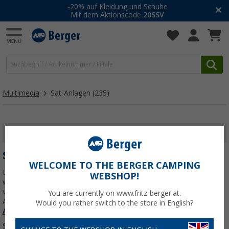
-20% auf Kleidung und Schuhe
Mit dem Aktionscode
20SSV
Multimedia
Sat-Anlagen
(235)
FILTER ANZEIGEN
SAT-ANLAGEN
WELCOME TO THE BERGER CAMPING
Lieblingsfernsehen auch im Wohnmobil! Bei uns findest du alles,
WEBSHOP!
was du für perfekten Empfang brauchst: Komplette Sat-Anlagen
von Top-Marken Zubehör wie Masten, Finder und Kabel DVB-T
You are currently on www.fritz-berger.at.
Antennen für unterwegs
Jetzt mehr über unsere Kategorie
Sat-
Would you rather switch to the store in English?
Anlagen
erfahren...
Sortieren: