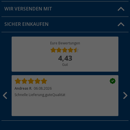
Produkttester
Versandinformationen
WIR VERSENDEN MIT
Jobs & Karriere
Click & Collect
SICHER EINKAUFEN
Geschenkgutschein
Rücksendung
Berger Bewusst
Eure Bewertungen
Bestellstatus
Über uns
4,43
Hauptkatalog
Gut
Händler werden
Andreas R.
06.08.2026
Dir
erne
Schnelle Lieferung,guteQualität
Die
Bes