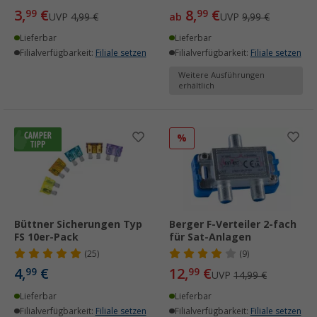
3,
€
8,
€
99
99
UVP
4,99 €
ab
UVP
9,99 €
Lieferbar
Lieferbar
Filialverfügbarkeit:
Filiale setzen
Filialverfügbarkeit:
Filiale setzen
Weitere Ausführungen
erhältlich
%
Büttner Sicherungen Typ
Berger F-Verteiler 2-fach
FS 10er-Pack
für Sat-Anlagen
(25)
(9)
4,
€
12,
€
99
99
UVP
14,99 €
Lieferbar
Lieferbar
Filialverfügbarkeit:
Filiale setzen
Filialverfügbarkeit:
Filiale setzen