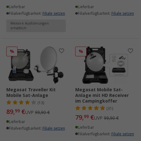
Lieferbar
Lieferbar
Filialverfügbarkeit:
Filiale setzen
Filialverfügbarkeit:
Filiale setzen
Weitere Ausführungen
erhältlich
%
%
Megasat Traveller Kit
Megasat Mobile Sat-
Mobile Sat-Anlage
Anlage mit HD Receiver
im Campingkoffer
(13)
(31)
89,
€
99
UVP
99,90 €
79,
€
99
UVP
99,90 €
Lieferbar
Lieferbar
Filialverfügbarkeit:
Filiale setzen
Filialverfügbarkeit:
Filiale setzen