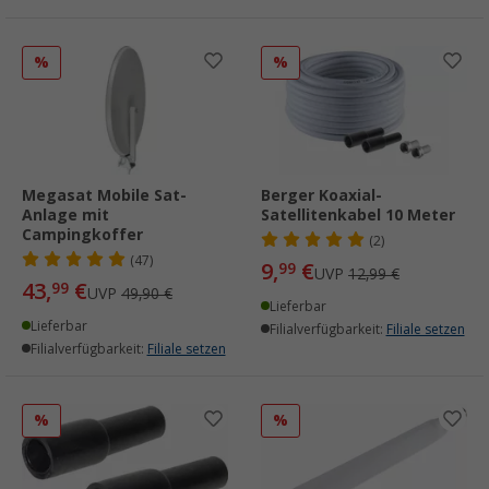
%
%
Megasat Mobile Sat-
Berger Koaxial-
Anlage mit
Satellitenkabel 10 Meter
Campingkoffer
(2)
(47)
9,
€
99
UVP
12,99 €
43,
€
99
UVP
49,90 €
Lieferbar
Lieferbar
Filialverfügbarkeit:
Filiale setzen
Filialverfügbarkeit:
Filiale setzen
%
%