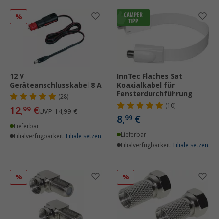
%
12 V
InnTec Flaches Sat
Geräteanschlusskabel 8 A
Koaxialkabel für
Fensterdurchführung
(28)
(10)
12,
€
99
UVP
14,99 €
8,
€
99
Lieferbar
Lieferbar
Filialverfügbarkeit:
Filiale setzen
Filialverfügbarkeit:
Filiale setzen
%
%