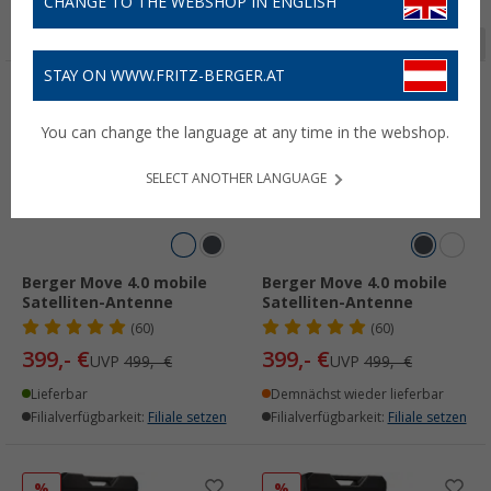
CHANGE TO THE WEBSHOP IN ENGLISH
Seite 1 von 8
STAY ON WWW.FRITZ-BERGER.AT
%
%
You can change the language at any time in the webshop.
SELECT ANOTHER LANGUAGE
Berger Move 4.0 mobile
Berger Move 4.0 mobile
Satelliten-Antenne
Satelliten-Antenne
(60)
(60)
399,- €
399,- €
UVP
499,- €
UVP
499,- €
Lieferbar
Demnächst wieder lieferbar
Filialverfügbarkeit:
Filiale setzen
Filialverfügbarkeit:
Filiale setzen
%
%