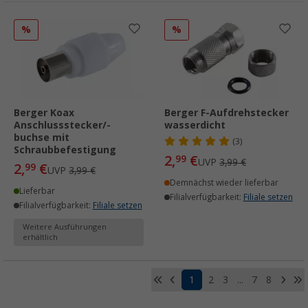
%
%
Berger Koax
Berger F-Aufdrehstecker
Anschlussstecker/-
wasserdicht
buchse mit
(3)
Schraubbefestigung
2,
€
99
UVP
3,99 €
2,
€
99
UVP
3,99 €
Demnächst wieder lieferbar
Lieferbar
Filialverfügbarkeit:
Filiale setzen
Filialverfügbarkeit:
Filiale setzen
Weitere Ausführungen
erhältlich
1
2
3
...
7
8