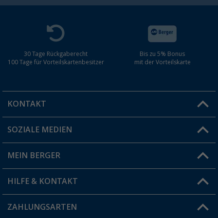
30 Tage Rückgaberecht
Bis zu 5% Bonus
100 Tage für Vorteilskartenbesitzer
mit der Vorteilskarte
KONTAKT
SOZIALE MEDIEN
Du hast eine Frage?
MEIN BERGER
Filiale finden
HILFE & KONTAKT
Vorteilskarte
Blog
ZAHLUNGSARTEN
FAQ & Kontakt