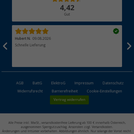
Über uns
4,42
Hauptkatalog
Gut
Händler werden
Hubert N.
09.08.2026
Kai 
Schnelle Lieferung
Seh
AGB
BattG
ElektroG
Impressum
Datenschutz
Widerrufsrecht
Barrierefreiheit
Cookie-Einstellungen
Vertrag widerrufen
Alle Preise inkl. MwSt., versandkostenfreie Lieferung ab 100 € innerhalb Österreich,
ausgenommen Sperrgutzuschlag. Ansonsten zzgl. Versandkosten.
Änderungen und Irrtümer vorbehalten. Abbildungen ähnlich. Nur solange der Vorrat reicht.