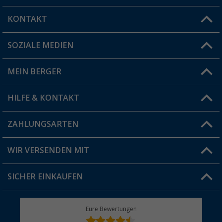
KONTAKT
SOZIALE MEDIEN
Du hast eine Frage?
MEIN BERGER
Filiale finden
HILFE & KONTAKT
Vorteilskarte
Blog
ZAHLUNGSARTEN
FAQ & Kontakt
Produkttester
Versandinformationen
WIR VERSENDEN MIT
Jobs & Karriere
Click & Collect
SICHER EINKAUFEN
Geschenkgutschein
Rücksendung
Berger Bewusst
Eure Bewertungen
Bestellstatus