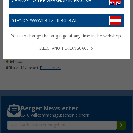
CHANGE TO THE WEBSHOP IN ENGLISH
STAY ON WWW.FRITZ-BERGER.AT
Haba Inside View
Rückblickspiegel mit
You can change the language at any time in the webshop.
Saugnapf
(1)
SELECT ANOTHER LANGUAGE
6,
€
99
Lieferbar
Filialverfügbarkeit:
Filiale setzen
Berger Newsletter
5,- € Willkommensgutschein sichern