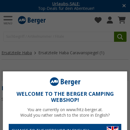
Urlaubs-SALE:
Top-Deals für dein Abenteuer!
Ersatzteile Haba
Ersatzteile Haba Caravanspiegel
(1)
FILTER ANZEIGEN
ERSATZTEILE HABA CARAVANSPIEGEL
WELCOME TO THE BERGER CAMPING
Sortieren:
WEBSHOP!
You are currently on www.fritz-berger.at.
Would you rather switch to the store in English?