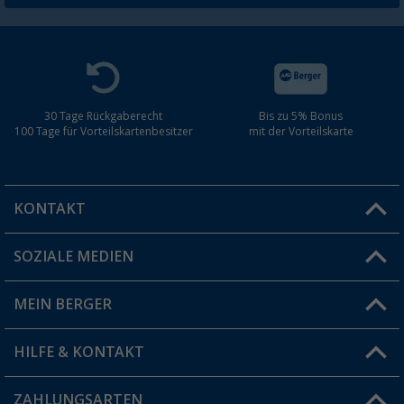
30 Tage Rückgaberecht
Bis zu 5% Bonus
100 Tage für Vorteilskartenbesitzer
mit der Vorteilskarte
KONTAKT
SOZIALE MEDIEN
Du hast eine Frage?
MEIN BERGER
Filiale finden
HILFE & KONTAKT
Vorteilskarte
Blog
ZAHLUNGSARTEN
FAQ & Kontakt