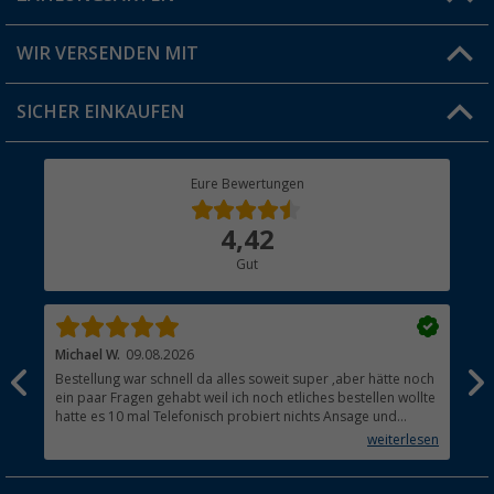
Produkttester
Versandinformationen
WIR VERSENDEN MIT
Jobs & Karriere
Click & Collect
SICHER EINKAUFEN
Geschenkgutschein
Rücksendung
Berger Bewusst
Eure Bewertungen
Bestellstatus
Über uns
4,42
Hauptkatalog
Gut
Händler werden
Michael W.
09.08.2026
And
Bestellung war schnell da alles soweit super ,aber hätte noch
Ich
ein paar Fragen gehabt weil ich noch etliches bestellen wollte
Lei
hatte es 10 mal Telefonisch probiert nichts Ansage und
mit
auflegen fertig .
auf
weiterlesen
Lie