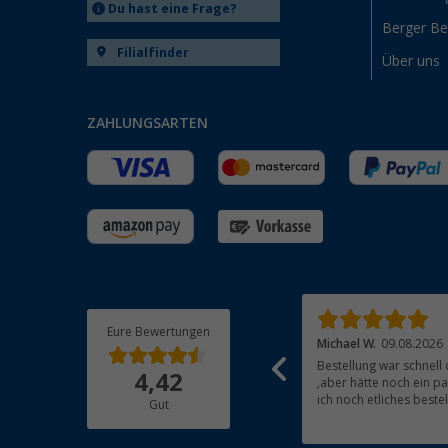
Du hast eine Frage?
Berger B
Filialfinder
Über uns
ZAHLUNGSARTEN
Eure Bewertungen
Matthias S.
08.08.2026
Michael W.
09.08.2026
Hat alles geklappt
Bestellung war schnell 
4,42
,aber hätte noch ein p
ich noch etliches bestellen woll
Gut
mal Telefonisch probie
auflegen fertig .