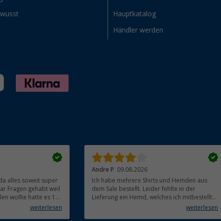
ewusst
Hauptkatalog
Händler werden
Andre P.
09.08.2026
da alles soweit super
Ich habe mehrere Shirts und Hemden aus
aar Fragen gehabt weil
dem Sale bestellt. Leider fehlte in der
te hatte es 10
Lieferung ein Hemd, welches ich mitbestellt
rt nichts Ansage und
hatte. Auf der Rechnung ist es auch nicht
weiterlesen
weiterlesen
aufgetaucht, aber es gab keinen einzigen