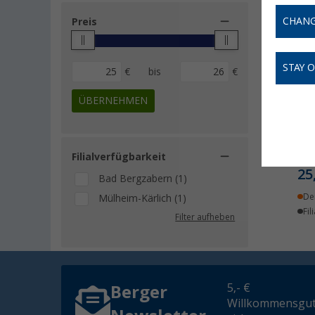
CHANG
Preis
STAY 
€
bis
€
ÜBERNEHMEN
Roe
V f
MT
Filialverfügbarkeit
25
Bad Bergzabern (1)
De
Mülheim-Kärlich (1)
Fil
Filter aufheben
5,- €
Berger
Willkommensgut