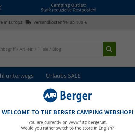
Camping Outlet:
Stark reduzierte Restposten!
e in Europa
Versandkostenfrei ab 100 €
hl unterwegs
Urlaubs SALE
WELCOME TO THE BERGER CAMPING WEBSHOP!
A TECHNIK
You are currently on www.fritz-berger.at.
Would you rather switch to the store in English?