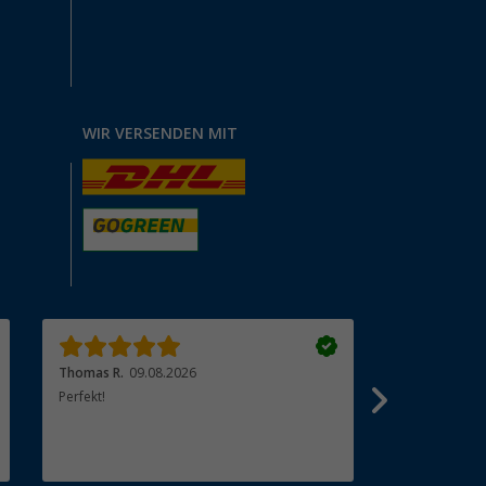
WIR VERSENDEN MIT
Thomas R.
09.08.2026
Reinhard H.
0
Perfekt!
Top Ware, gün