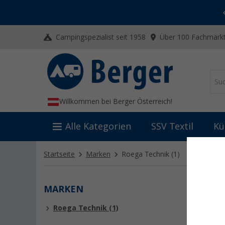
-20% auf Kleidung und Schuhe
Mit dem Aktionscode
20SSV
Campingspezialist seit 1958
Über 100 Fachmärkt
Willkommen bei Berger Österreich!
Alle Kategorien
SSV Textil
Kü
Startseite
Marken
Roega Technik
(1)
MARKEN
ROEG
Roega Technik (1)