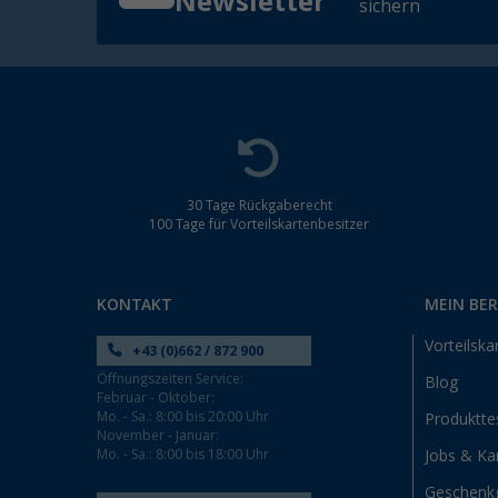
Newsletter
sichern
30 Tage Rückgaberecht
100 Tage für Vorteilskartenbesitzer
KONTAKT
MEIN BE
Vorteilska
+43 (0)662 / 872 900
Öffnungszeiten Service:
Blog
Februar - Oktober:
Mo. - Sa.: 8:00 bis 20:00 Uhr
Produktte
November - Januar:
Mo. - Sa.: 8:00 bis 18:00 Uhr
Jobs & Kar
Geschenk