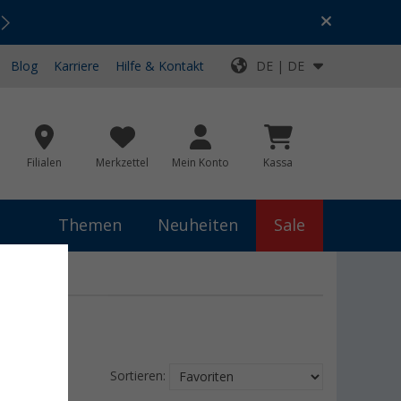
Urlaubs-SALE:
Top-Deals für dein Abenteuer!
Blog
Karriere
Hilfe & Kontakt
DE | DE
Filialen
Merkzettel
Mein Konto
Kassa
Themen
Neuheiten
Sale
Sortieren: