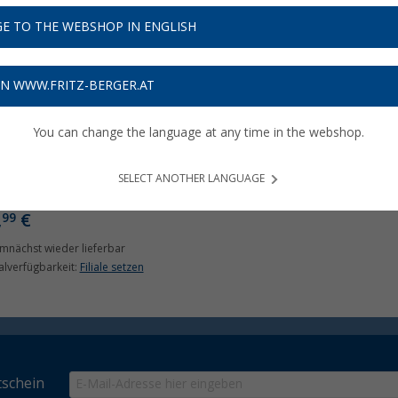
E TO THE WEBSHOP IN ENGLISH
ON WWW.FRITZ-BERGER.AT
You can change the language at any time in the webshop.
ga AC Anschlusskabel 230
ür Engel Kühlbox MT35F /
SELECT ANOTHER LANGUAGE
45F
,
€
99
mnächst wieder lieferbar
ialverfügbarkeit:
Filiale setzen
schein