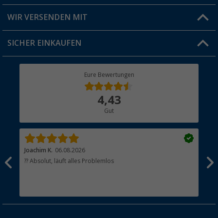
Produkttester
Versandinformationen
WIR VERSENDEN MIT
Jobs & Karriere
Click & Collect
SICHER EINKAUFEN
Geschenkgutschein
Rücksendung
Berger Bewusst
Eure Bewertungen
Bestellstatus
Über uns
4,43
Hauptkatalog
Gut
Händler werden
Joachim K.
06.08.2026
And
l
?? Absolut, läuft alles Problemlos
Sch
he
esen