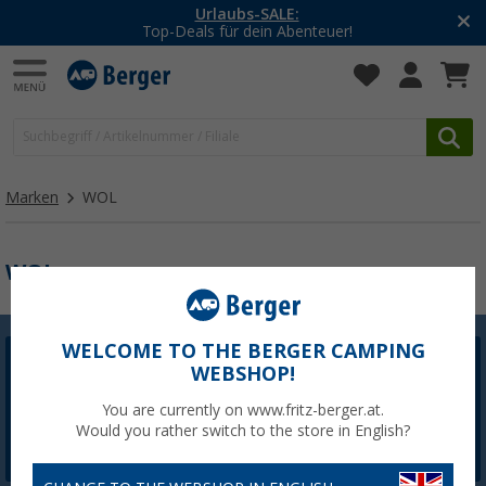
Urlaubs-SALE:
Top-Deals für dein Abenteuer!
Marken
WOL
WOL
WELCOME TO THE BERGER CAMPING
WEBSHOP!
Berger Newsletter
5,- € Willkommensgutschein sichern
You are currently on www.fritz-berger.at.
Would you rather switch to the store in English?