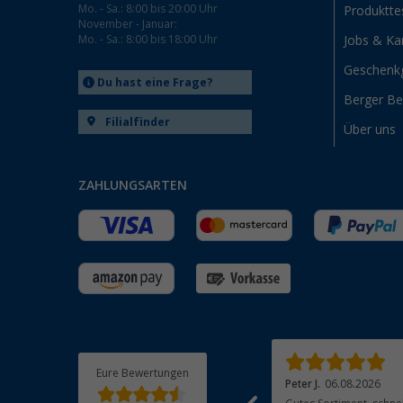
Mo. - Sa.: 8:00 bis 20:00 Uhr
Produktte
November - Januar:
Mo. - Sa.: 8:00 bis 18:00 Uhr
Jobs & Kar
Geschenk
Du hast eine Frage?
Berger B
Filialfinder
Über uns
ZAHLUNGSARTEN
Eure Bewertungen
Andre T.
05.08.2026
Peter J.
06.08.2026