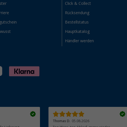
ster
Click & Collect
riere
Rücksendung
gutschein
Bestellstatus
ewusst
Hauptkatalog
Händler werden
Thomas D.
05.08.2026