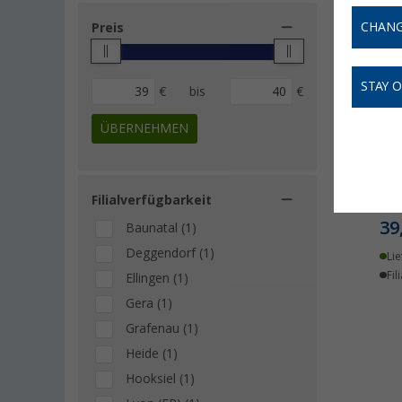
CHANG
Preis
STAY 
€
bis
€
ÜBERNEHMEN
Ove
Iso
Filialverfügbarkeit
39
Baunatal (1)
Deggendorf (1)
Lie
Fil
Ellingen (1)
Gera (1)
Grafenau (1)
Heide (1)
Hooksiel (1)