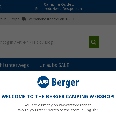
Camping Outlet:
Stark reduzierte Restposten!
e in Europa
Versandkostenfrei ab 100 €
hl unterwegs
Urlaubs SALE
WELCOME TO THE BERGER CAMPING WEBSHOP!
ATH
You are currently on www.fritz-berger.at.
Would you rather switch to the store in English?