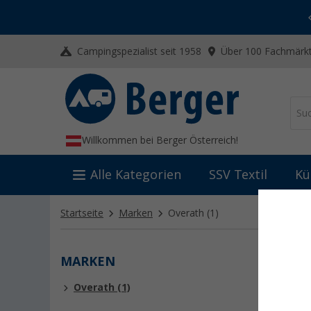
-20% auf Kleidung und Schuhe
Mit dem Aktionscode
20SSV
Campingspezialist seit 1958
Über 100 Fachmärkt
Willkommen bei Berger Österreich!
Alle Kategorien
SSV Textil
Kü
Startseite
Marken
Overath
(1)
MARKEN
OVER
Overath (1)