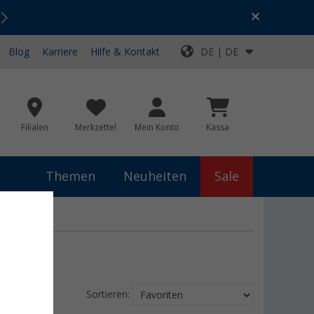
Urlaubs-SALE:
Top-Deals für dein Abenteuer!
Blog
Karriere
Hilfe & Kontakt
DE | DE
Filialen
Merkzettel
Mein Konto
Kassa
Themen
Neuheiten
Sale
Sortieren: