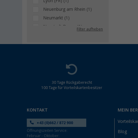
Lyon (FR) (1)
Neuenburg am Rhein (1)
Neumarkt (1)
Neustadt Dosse (1)
Filter aufheben
Neustrelitz (1)
Nieuwegein (NL) (1)
Rennes (FR) (1)
Schwelm (1)
Siegen (1)
Trier (1)
30 Tage Rückgaberecht
100 Tage für Vorteilskartenbesitzer
KONTAKT
MEIN BE
Vorteilska
+43 (0)662 / 872 900
Öffnungszeiten Service:
Blog
Februar - Oktober: