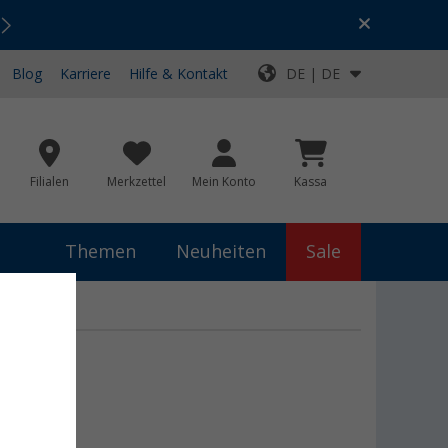
Urlaubs-SALE:
Top-Deals für dein Abenteuer!
Blog
Karriere
Hilfe & Kontakt
DE | DE
Filialen
Merkzettel
Mein Konto
Kassa
Themen
Neuheiten
Sale