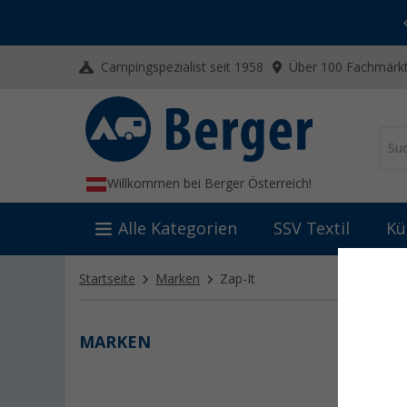
-20% auf Kleidung und Schuhe
Mit dem Aktionscode
20SSV
Campingspezialist seit 1958
Über 100 Fachmärkt
Willkommen bei Berger Österreich!
Alle Kategorien
SSV Textil
Kü
Startseite
Marken
Zap-It
MARKEN
ZAP-I