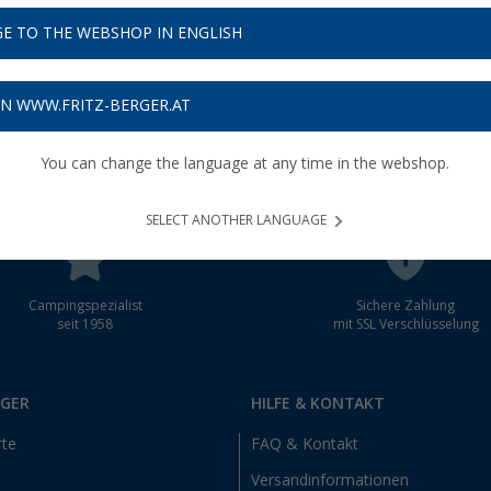
E TO THE WEBSHOP IN ENGLISH
schein
ON WWW.FRITZ-BERGER.AT
You can change the language at any time in the webshop.
SELECT ANOTHER LANGUAGE
Campingspezialist
Sichere Zahlung
seit 1958
mit SSL Verschlüsselung
RGER
HILFE & KONTAKT
rte
FAQ & Kontakt
Versandinformationen