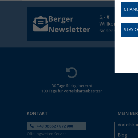
CHANG
5,- €
Berger
Willkommensgut
Newsletter
STAY 
sichern
30 Tage Rückgaberecht
100 Tage für Vorteilskartenbesitzer
KONTAKT
MEIN BE
Vorteilska
+43 (0)662 / 872 900
Öffnungszeiten Service:
Blog