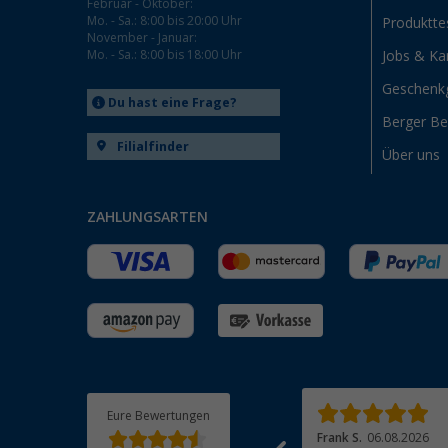
Februar - Oktober:
Mo. - Sa.: 8:00 bis 20:00 Uhr
Produktte
November - Januar:
Mo. - Sa.: 8:00 bis 18:00 Uhr
Jobs & Kar
Geschenk
Du hast eine Frage?
Berger B
Filialfinder
Über uns
ZAHLUNGSARTEN
Eure Bewertungen
Michael A.
05.08.2026
Frank S.
06.08.2026