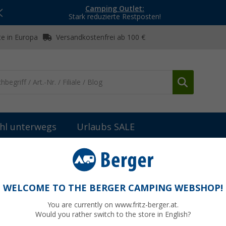
Camping Outlet:
Stark reduzierte Restposten!
e in Europa
Versandkostenfrei ab 100 €
hl unterwegs
Urlaubs SALE
WELCOME TO THE BERGER CAMPING WEBSHOP!
T
You are currently on www.fritz-berger.at.
Would you rather switch to the store in English?