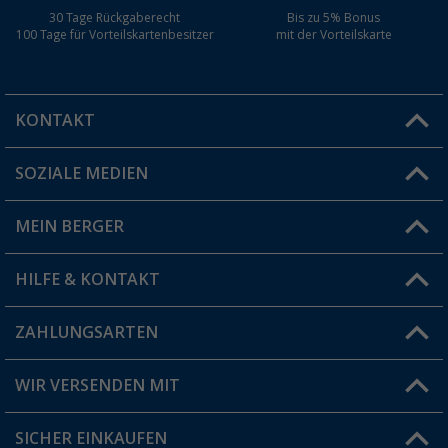
30 Tage Rückgaberecht
Bis zu 5% Bonus
100 Tage für Vorteilskartenbesitzer
mit der Vorteilskarte
KONTAKT
SOZIALE MEDIEN
Du hast eine Frage?
MEIN BERGER
Filiale finden
HILFE & KONTAKT
Vorteilskarte
Blog
ZAHLUNGSARTEN
FAQ & Kontakt
Produkttester
Versandinformationen
WIR VERSENDEN MIT
Jobs & Karriere
Click & Collect
SICHER EINKAUFEN