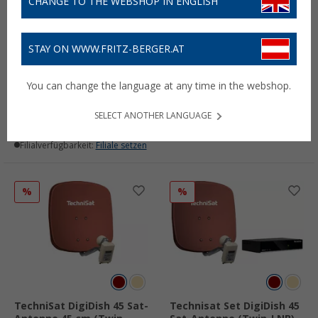
CHANGE TO THE WEBSHOP IN ENGLISH
STAY ON WWW.FRITZ-BERGER.AT
Technisat Mini-Koaxial-
Technisat digitales
Satellitenkabel 115 dB 100
Levelmeter
You can change the language at any time in the webshop.
m
13,
€
50
UVP
16,- €
99,
€
99
UVP
159,- €
(1,25 € / m)
SELECT ANOTHER LANGUAGE
Lieferbar
Lieferbar
Filialverfügbarkeit:
Filiale setzen
Filialverfügbarkeit:
Filiale setzen
%
%
TechniSat DigiDish 45 Sat-
Technisat Set DigiDish 45