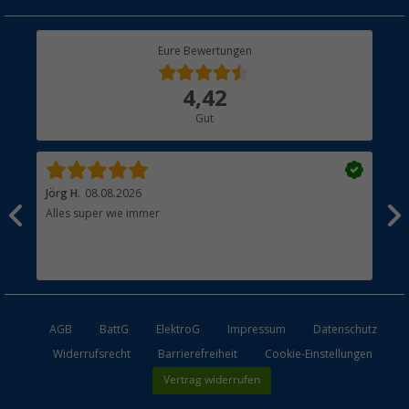
Geschenkgutschein
Rücksendung
Berger Bewusst
Eure Bewertungen
Bestellstatus
Über uns
4,42
Hauptkatalog
Gut
Händler werden
Jörg H.
08.08.2026
Kla
Alles super wie immer
Ein
und
Lei
Max
unk
AGB
BattG
ElektroG
Impressum
Datenschutz
Widerrufsrecht
Barrierefreiheit
Cookie-Einstellungen
Vertrag widerrufen