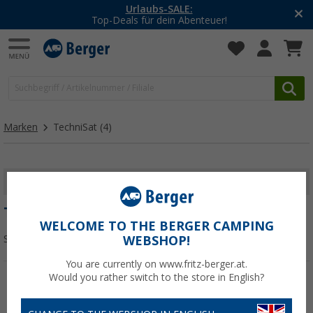
Urlaubs-SALE:
Top-Deals für dein Abenteuer!
Marken
TechniSat
(4)
FILTER ANZEIGEN
TECHNISAT
WELCOME TO THE BERGER CAMPING
Sortieren:
WEBSHOP!
You are currently on www.fritz-berger.at.
Would you rather switch to the store in English?
%
%