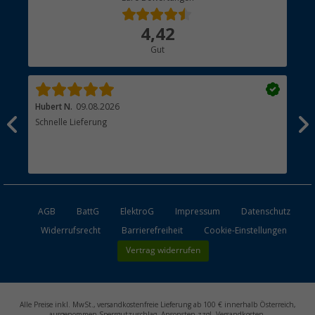
Über uns
4,42
Hauptkatalog
Gut
Händler werden
Hubert N.
09.08.2026
Kai 
Schnelle Lieferung
Seh
AGB
BattG
ElektroG
Impressum
Datenschutz
Widerrufsrecht
Barrierefreiheit
Cookie-Einstellungen
Vertrag widerrufen
Alle Preise inkl. MwSt., versandkostenfreie Lieferung ab 100 € innerhalb Österreich,
ausgenommen Sperrgutzuschlag. Ansonsten zzgl. Versandkosten.