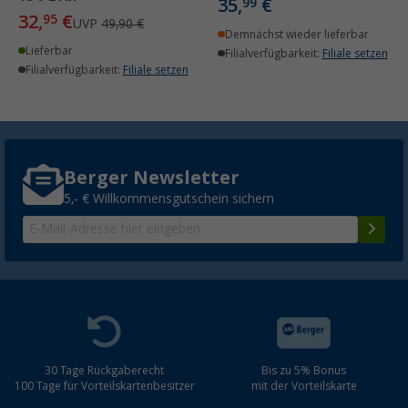
35,
€
99
32,
€
95
UVP
49,90 €
Demnächst wieder lieferbar
Lieferbar
Filialverfügbarkeit:
Filiale setzen
Filialverfügbarkeit:
Filiale setzen
Berger Newsletter
5,- € Willkommensgutschein sichern
30 Tage Rückgaberecht
Bis zu 5% Bonus
100 Tage für Vorteilskartenbesitzer
mit der Vorteilskarte