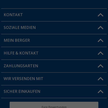
KONTAKT
SOZIALE MEDIEN
Du hast eine Frage?
MEIN BERGER
Filiale finden
HILFE & KONTAKT
Vorteilskarte
Blog
ZAHLUNGSARTEN
FAQ & Kontakt
Produkttester
Versandinformationen
WIR VERSENDEN MIT
Jobs & Karriere
Click & Collect
SICHER EINKAUFEN
Geschenkgutschein
Rücksendung
Berger Bewusst
Eure Bewertungen
Bestellstatus