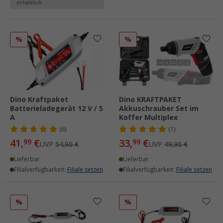
erhältlich
%
%
Dino Kraftpaket
Dino KRAFTPAKET
Batterieladegerät 12 V / 5
Akkuschrauber Set im
A
Koffer Multiplex
(6)
(1)
41,
€
33,
€
99
99
UVP
54,90 €
UVP
49,90 €
Lieferbar
Lieferbar
Filialverfügbarkeit:
Filiale setzen
Filialverfügbarkeit:
Filiale setzen
%
%