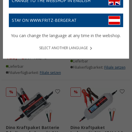
CHANGE TO THE WEBSHOP IN ENGLISH
STAY ON WWW.FRITZ-BERGER.AT
Dino Kraftpaket
Dino Kraftpaket
Starthilfegerät Inkl.
Starthilfegerät /
You can change the language at any time in the webshop.
Powerbank und
Powerbank 12 V 1500 A
Ladekabel 12 V / 600 A
(6)
SELECT ANOTHER LANGUAGE
(17)
119,- €
UVP
158,- €
135,- €
UVP
168,- €
Lieferbar
Lieferbar
Filialverfügbarkeit:
Filiale setzen
Filialverfügbarkeit:
Filiale setzen
%
%
Dino Kraftpaket Batterie
Dino Kraftpaket