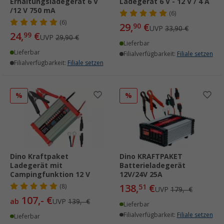
Erhaltungsladegerät 6 V
Ladegerät 6 V - 12 V / 4 A
/12 V 750 mA
(6)
(6)
29,
€
90
UVP
33,90 €
24,
€
99
UVP
29,90 €
Lieferbar
Lieferbar
Filialverfügbarkeit:
Filiale setzen
Filialverfügbarkeit:
Filiale setzen
%
%
Dino Kraftpaket
Dino KRAFTPAKET
Ladegerät mit
Batterieladegerät
Campingfunktion 12 V
12V/24V 25A
138,
€
(8)
51
UVP
179,- €
107,- €
ab
UVP
139,- €
Lieferbar
Filialverfügbarkeit:
Filiale setzen
Lieferbar