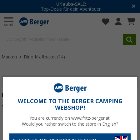
Urlaubs-SALE:
Top-Deals für dein Abenteuer!
Marken
Dino Kraftpaket
(14)
FILTER ANZEIGEN
DINO KRAFTPAKET
WELCOME TO THE BERGER CAMPING
Sortieren:
WEBSHOP!
You are currently on www.fritz-berger.at.
Would you rather switch to the store in English?
%
%