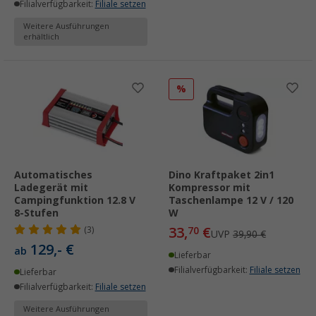
Filialverfügbarkeit:
Filiale setzen
Weitere Ausführungen
erhältlich
%
Automatisches
Dino Kraftpaket 2in1
Ladegerät mit
Kompressor mit
Campingfunktion 12.8 V
Taschenlampe 12 V / 120
8-Stufen
W
33,
€
(3)
70
UVP
39,90 €
129,- €
ab
Lieferbar
Filialverfügbarkeit:
Filiale setzen
Lieferbar
Filialverfügbarkeit:
Filiale setzen
Weitere Ausführungen