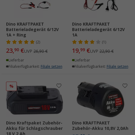
Dino KRAFTPAKET
Dino KRAFTPAKET
Batterieladegerät 6/12V
Batterieladegerät 6/12V
1A + Ring
1A
(2)
(1)
23,
€
19,
€
90
99
UVP
26,90 €
UVP
22,90 €
Lieferbar
Lieferbar
Filialverfügbarkeit:
Filiale setzen
Filialverfügbarkeit:
Filiale setzen
%
Dino Kraftpaket Zubehör-
Dino KRAFTPAKET
Akku für Schlagschrauber
Zubehör-Akku 10,8V 2,0Ah
18 V 2 Ah