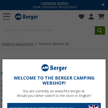
Camping Outlet:
Stark reduzierte Restposten!
Outdoor Ausrüstung
Outdoor Messer
(6)
FILTER ANZEIGEN
OUTDOOR MESSER
WELCOME TO THE BERGER CAMPING
Outdoor-Messer – Dein zuverlässiger Begleiter für jede Outdoor-
WEBSHOP!
Aktivität Ein Outdoor-Messer ist ein unverzichtbares Werkzeug für
jeden Camping- und Outdoor-Enthusiasten. Egal, ob Du in den
You are currently on www.fritz-berger.at.
Bergen wanderst, im Wald campst oder einfach
Jetzt mehr über
Would you rather switch to the store in English?
unsere Kategorie
Outdoor Messer
erfahren...
Sortieren: