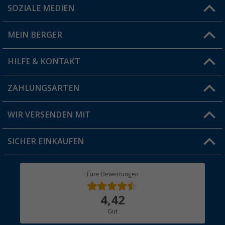
SOZIALE MEDIEN
Du hast eine Frage?
MEIN BERGER
Filiale finden
HILFE & KONTAKT
Vorteilskarte
Blog
ZAHLUNGSARTEN
FAQ & Kontakt
Produkttester
Versandinformationen
WIR VERSENDEN MIT
Jobs & Karriere
Click & Collect
SICHER EINKAUFEN
Geschenkgutschein
Rücksendung
Berger Bewusst
Eure Bewertungen
Bestellstatus
Über uns
4,42
Hauptkatalog
Gut
Händler werden