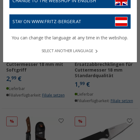
CHANGE TO THE WEBSHOP IN ENGLISH
STAY ON WWW.FRITZ-BERGER.AT
You can change the language at any time in the webshop.
SELECT ANOTHER LANGUAGE
Allcolor Profi
Allcolor
Cuttermesser 18 mm mit
Ersatzabbrechklingen für
Softgriff
Cuttermesser 18 mm
Standardqualität
2,
€
99
1,
€
99
Lieferbar
Lieferbar
Filialverfügbarkeit:
Filiale setzen
Filialverfügbarkeit:
Filiale setzen
%
%