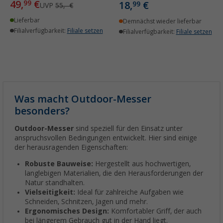
49,
€
99
18,
€
99
UVP
55,- €
Lieferbar
Demnächst wieder lieferbar
Filialverfügbarkeit:
Filiale setzen
Filialverfügbarkeit:
Filiale setzen
Was macht Outdoor-Messer
besonders?
Outdoor-Messer
sind speziell für den Einsatz unter
anspruchsvollen Bedingungen entwickelt. Hier sind einige
der herausragenden Eigenschaften:
Robuste Bauweise:
Hergestellt aus hochwertigen,
langlebigen Materialien, die den Herausforderungen der
Natur standhalten.
Vielseitigkeit:
Ideal für zahlreiche Aufgaben wie
Schneiden, Schnitzen, Jagen und mehr.
Ergonomisches Design:
Komfortabler Griff, der auch
bei längerem Gebrauch gut in der Hand liegt.