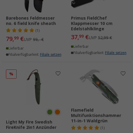
Barebones Feldmesser
Primus FieldChef
no. 6 field knife sheath
Klappmesser 10 cm
Edelstahlklinge
(1)
37,
€
99
79,
€
UVP
52,99 €
99
UVP
99,- €
Lieferbar
Lieferbar
Filialverfügbarkeit:
Filiale setzen
Filialverfügbarkeit:
Filiale setzen
%
Flamefield
Multifunktionshammer
11-in-1 Waldgrün
Light My Fire Swedish
FireKnife 2in1 Anzünder
(1)