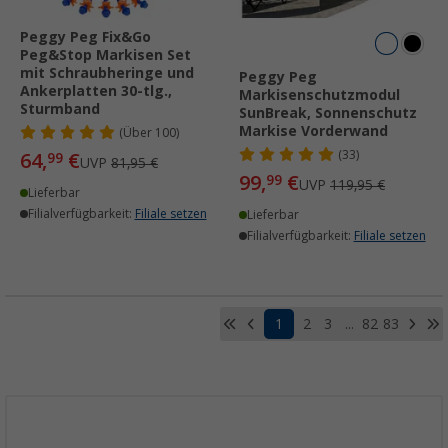
Peggy Peg Fix&Go
Peg&Stop Markisen Set
mit Schraubheringe und
Peggy Peg
Ankerplatten 30-tlg.,
Markisenschutzmodul
Sturmband
SunBreak, Sonnenschutz
Markise Vorderwand
(
Über
100)
(33)
64,
€
99
UVP
81,95 €
99,
€
99
UVP
119,95 €
Lieferbar
Filialverfügbarkeit:
Filiale setzen
Lieferbar
Filialverfügbarkeit:
Filiale setzen
1
2
3
...
82
83