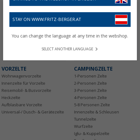
STAY ON WWW.FRITZ-BERGER.AT
You can change the language at any time in the webshop.
SELECT ANOTHER LANGUAGE
VORZELTE
CAMPINGZELTE
Wohnwagenvorzelte
1-Personen Zelte
Innenzelte für Vorzelte
2-Personen Zelte
Reisemobil- & Busvorzelte
3-Personen Zelte
Heckzelte
4-Personen Zelte
Aufblasbare Vorzelte
5-8 Personen Zelte
Universal-/ Dusch- & Gerätezelte
Innenzelte & Schleusen
Tunnelzelte
Wurfzelte
Iglu- & Kuppelzelte