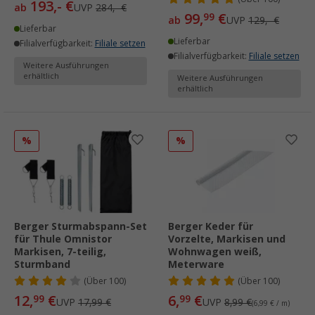
193,- €
ab
UVP
284,- €
99,
€
99
ab
UVP
129,- €
Lieferbar
Lieferbar
Filialverfügbarkeit:
Filiale setzen
Filialverfügbarkeit:
Filiale setzen
Weitere Ausführungen
erhältlich
Weitere Ausführungen
erhältlich
%
%
Berger Sturmabspann-Set
Berger Keder für
für Thule Omnistor
Vorzelte, Markisen und
Markisen, 7-teilig,
Wohnwagen weiß,
Sturmband
Meterware
(
Über
100)
(
Über
100)
12,
€
6,
€
99
99
UVP
17,99 €
UVP
8,99 €
(6,99 € / m)