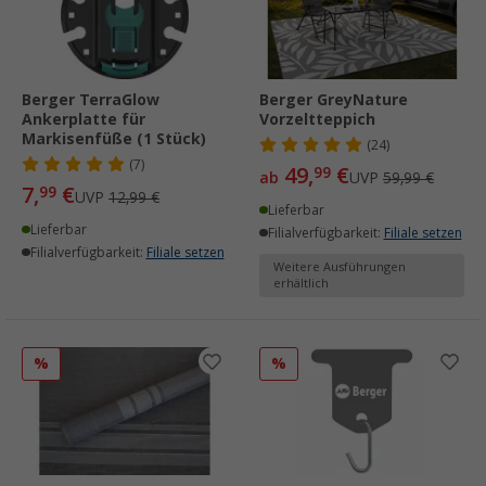
Berger TerraGlow
Berger GreyNature
Ankerplatte für
Vorzeltteppich
Markisenfüße (1 Stück)
(24)
(7)
49,
€
99
ab
UVP
59,99 €
7,
€
99
UVP
12,99 €
Lieferbar
Lieferbar
Filialverfügbarkeit:
Filiale setzen
Filialverfügbarkeit:
Filiale setzen
Weitere Ausführungen
erhältlich
%
%