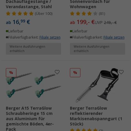
Dachauflagestange /
Sonnenvordach für
Verandastange, Stahl
Wohnwagen
(
Über
100)
(81)
16,
€
199,- €
99
ab
ab
UVP
249,- €
Lieferbar
Lieferbar
Filialverfügbarkeit:
Filiale setzen
Filialverfügbarkeit:
Filiale setzen
Weitere Ausführungen
Weitere Ausführungen
erhältlich
erhältlich
%
%
Berger A15 TerraGlow
Berger TerraGlow
Schraubheringe 15 cm
reflektierender
aus Aluminium für
Markisenabspanngurt (1
gemischte Böden, 4er-
Stück)
Pack
(2)