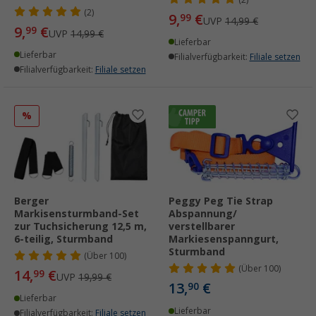
(2)
9,
€
99
UVP
14,99 €
9,
€
99
UVP
14,99 €
Lieferbar
Lieferbar
Filialverfügbarkeit:
Filiale setzen
Filialverfügbarkeit:
Filiale setzen
%
Berger
Peggy Peg Tie Strap
Markisensturmband-Set
Abspannung/
zur Tuchsicherung 12,5 m,
verstellbarer
6-teilig, Sturmband
Markiesenspanngurt,
Sturmband
(
Über
100)
(
Über
100)
14,
€
99
UVP
19,99 €
13,
€
90
Lieferbar
Lieferbar
Filialverfügbarkeit:
Filiale setzen