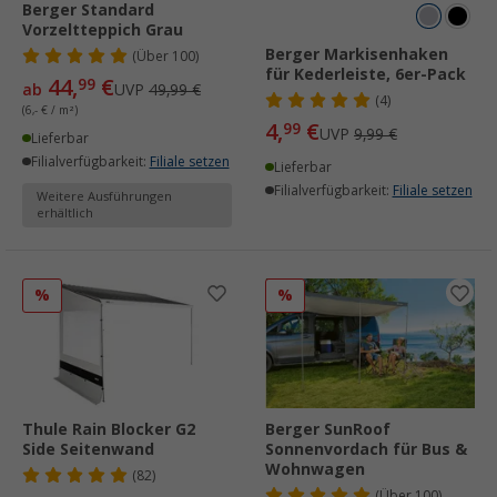
Berger Standard
Vorzeltteppich Grau
Berger Markisenhaken
(
Über
100)
für Kederleiste, 6er-Pack
44,
€
99
ab
UVP
49,99 €
(4)
(6,- € / m²)
4,
€
99
UVP
9,99 €
Lieferbar
Filialverfügbarkeit:
Filiale setzen
Lieferbar
Filialverfügbarkeit:
Filiale setzen
Weitere Ausführungen
erhältlich
%
%
Thule Rain Blocker G2
Berger SunRoof
Side Seitenwand
Sonnenvordach für Bus &
Wohnwagen
(82)
(
Über
100)