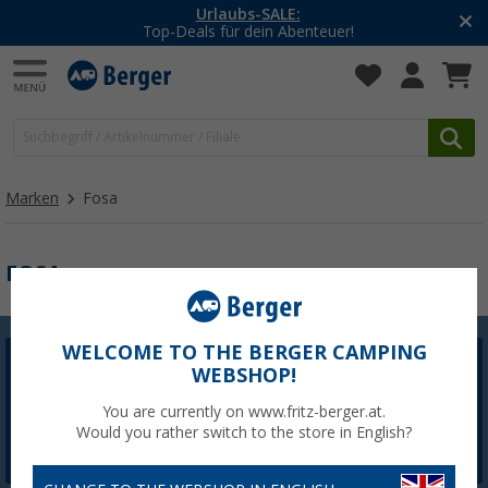
Urlaubs-SALE:
Top-Deals für dein Abenteuer!
Marken
Fosa
FOSA
WELCOME TO THE BERGER CAMPING
WEBSHOP!
Berger Newsletter
5,- € Willkommensgutschein sichern
You are currently on www.fritz-berger.at.
Would you rather switch to the store in English?