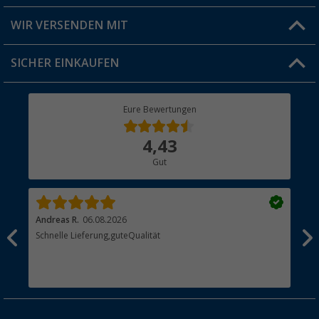
Produkttester
Versandinformationen
WIR VERSENDEN MIT
Jobs & Karriere
Click & Collect
SICHER EINKAUFEN
Geschenkgutschein
Rücksendung
Berger Bewusst
Eure Bewertungen
Bestellstatus
Über uns
4,43
Hauptkatalog
Gut
Händler werden
Andreas R.
06.08.2026
Dir
erne
Schnelle Lieferung,guteQualität
Die
Bes