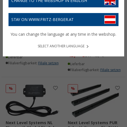
CHANGE TO THE WEBSHOP IN ENGLISH
STAY ON WWW.FRITZ-BERGER.AT
Next Level Systems NL
Next Level Systems NL
Dachdurchführung Set
Solar Werkzeugset MC4
You can change the language at any time in the webshop.
für Solarmodule mit MC4
mit Zange / Steckern /
Verbinder
Pins
SELECT ANOTHER LANGUAGE
37,
€
80
(1)
UVP
42,90 €
45,
€
05
UVP
49,- €
Lieferbar
Filialverfügbarkeit:
Filiale setzen
Lieferbar
Filialverfügbarkeit:
Filiale setzen
%
%
Next Level Systems NL
Next Level Systems PUR