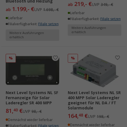
Bluetooth und Heizung
219,- €
ab
UVP
349,- €
1.199,- €
ab
UVP
1.698,- €
Lieferbar
Lieferbar
Filialverfügbarkeit:
Filiale setzen
Filialverfügbarkeit:
Filiale setzen
Weitere Ausführungen
erhältlich
Weitere Ausführungen
erhältlich
%
%
Next Level Systems NL SF
Next Level Systems NL SR
Fernanzeige für Solar
400 MPP Solar Laderegler
Laderegler SR 400 MPP
geeignet für NL DA / FT
Solarmodule
81,
€
40
UVP
98,- €
164,
€
48
UVP
198,- €
Demnächst wieder lieferbar
Demnächst wieder lieferbar
Filialverfügbarkeit:
Filiale setzen