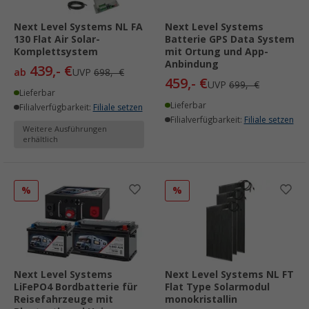
Next Level Systems NL FA
Next Level Systems
130 Flat Air Solar-
Batterie GPS Data System
Komplettsystem
mit Ortung und App-
Anbindung
439,- €
ab
UVP
698,- €
459,- €
UVP
699,- €
Lieferbar
Lieferbar
Filialverfügbarkeit:
Filiale setzen
Filialverfügbarkeit:
Filiale setzen
Weitere Ausführungen
erhältlich
%
%
Next Level Systems
Next Level Systems NL FT
LiFePO4 Bordbatterie für
Flat Type Solarmodul
Reisefahrzeuge mit
monokristallin