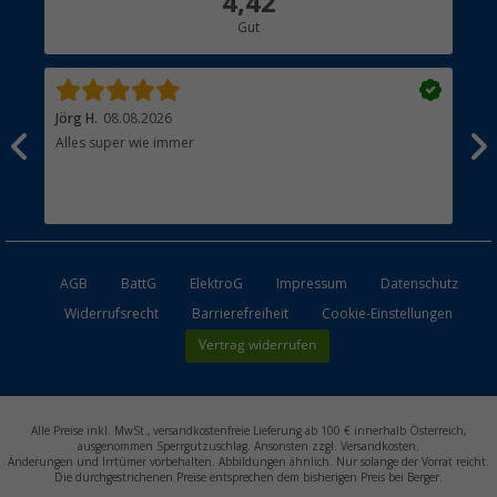
4,42
Gut
Händler werden
Jörg H.
08.08.2026
Kla
Alles super wie immer
Ein
und
Lei
Max
unk
AGB
BattG
ElektroG
Impressum
Datenschutz
Widerrufsrecht
Barrierefreiheit
Cookie-Einstellungen
Vertrag widerrufen
Alle Preise inkl. MwSt., versandkostenfreie Lieferung ab 100 € innerhalb Österreich,
ausgenommen Sperrgutzuschlag. Ansonsten zzgl. Versandkosten.
Änderungen und Irrtümer vorbehalten. Abbildungen ähnlich. Nur solange der Vorrat reicht.
Die durchgestrichenen Preise entsprechen dem bisherigen Preis bei Berger.