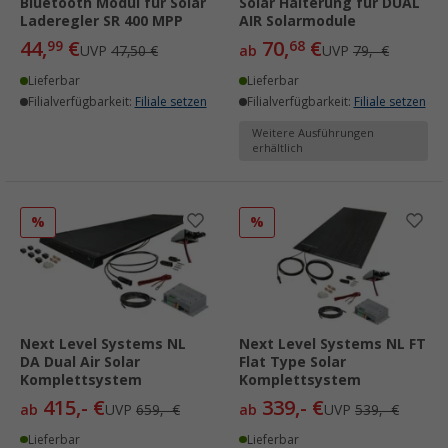
Bluetooth Modul für Solar
Solar Halterung für DUAL
Laderegler SR 400 MPP
AIR Solarmodule
44,
€
70,
€
99
68
UVP
47,50 €
ab
UVP
79,- €
Lieferbar
Lieferbar
Filialverfügbarkeit:
Filiale setzen
Filialverfügbarkeit:
Filiale setzen
Weitere Ausführungen
erhältlich
%
%
Next Level Systems NL
Next Level Systems NL FT
DA Dual Air Solar
Flat Type Solar
Komplettsystem
Komplettsystem
415,- €
339,- €
ab
UVP
659,- €
ab
UVP
539,- €
Lieferbar
Lieferbar