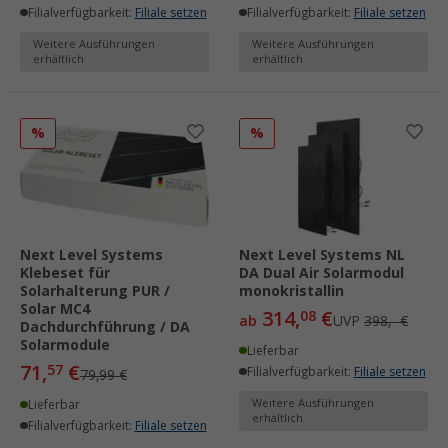
Filialverfügbarkeit:
Filiale setzen
Filialverfügbarkeit:
Filiale setzen
Weitere Ausführungen
Weitere Ausführungen
erhältlich
erhältlich
%
%
Next Level Systems
Next Level Systems NL
Klebeset für
DA Dual Air Solarmodul
Solarhalterung PUR /
monokristallin
Solar MC4
314,
€
08
ab
UVP
398,- €
Dachdurchführung / DA
Solarmodule
Lieferbar
71,
€
57
Filialverfügbarkeit:
Filiale setzen
79,99 €
Weitere Ausführungen
Lieferbar
erhältlich
Filialverfügbarkeit:
Filiale setzen