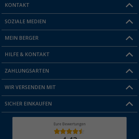
KONTAKT
SOZIALE MEDIEN
Du hast eine Frage?
MEIN BERGER
Filiale finden
HILFE & KONTAKT
Vorteilskarte
Blog
ZAHLUNGSARTEN
FAQ & Kontakt
Produkttester
Versandinformationen
WIR VERSENDEN MIT
Jobs & Karriere
Click & Collect
SICHER EINKAUFEN
Geschenkgutschein
Rücksendung
Berger Bewusst
Eure Bewertungen
Bestellstatus
Über uns
Hauptkatalog