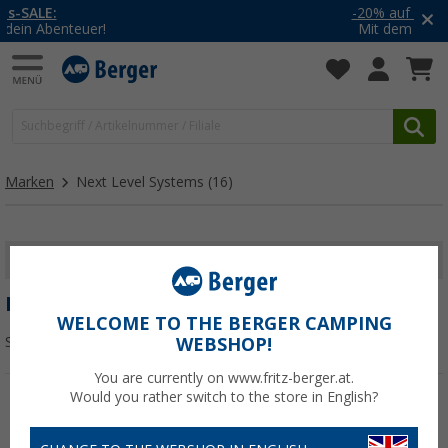
-20% auf Kleidung und Schuhe
Mit dem Aktionscode
20SSV
Marken
Next Level Systems
(16)
FILTER ANZEIGEN
NEXT LEVEL SYSTEMS
WELCOME TO THE BERGER CAMPING
Sortieren:
WEBSHOP!
You are currently on www.fritz-berger.at.
Would you rather switch to the store in English?
%
%