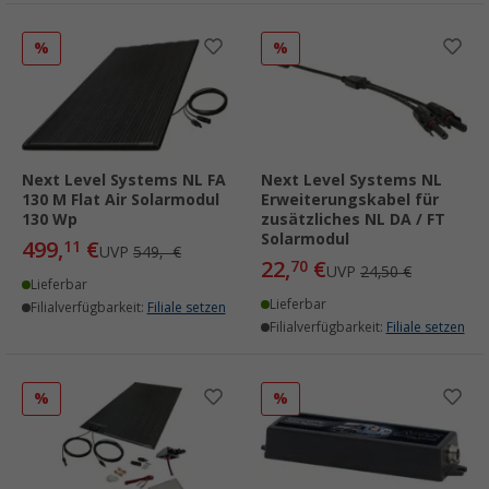
%
%
Next Level Systems NL FA
Next Level Systems NL
130 M Flat Air Solarmodul
Erweiterungskabel für
130 Wp
zusätzliches NL DA / FT
Solarmodul
499,
€
11
UVP
549,- €
22,
€
70
UVP
24,50 €
Lieferbar
Lieferbar
Filialverfügbarkeit:
Filiale setzen
Filialverfügbarkeit:
Filiale setzen
%
%