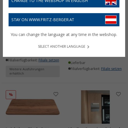
CHANGE TO THE WEBSHOP IN ENGLISH
STAY ON WWW.FRITZ-BERGER.AT
Leichtbau-Tischplatte
VierTec Tisch-
Beton-Optik
Komplettsystem mit
You can change the language at any time in the webshop.
Tischplatte /
(1)
Ausdrehplatte und
168,- €
ab
UVP
249,- €
Tischgestell
SELECT ANOTHER LANGUAGE
489,- €
Lieferbar
Filialverfügbarkeit:
Filiale setzen
Lieferbar
Filialverfügbarkeit:
Filiale setzen
Weitere Ausführungen
erhältlich
%