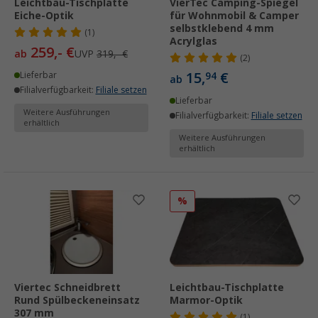
Leichtbau-Tischplatte
VierTec Camping-Spiegel
Eiche-Optik
für Wohnmobil & Camper
selbstklebend 4 mm
(1)
Acrylglas
259,- €
ab
UVP
319,- €
(2)
15,
€
Lieferbar
94
ab
Filialverfügbarkeit:
Filiale setzen
Lieferbar
Weitere Ausführungen
Filialverfügbarkeit:
Filiale setzen
erhältlich
Weitere Ausführungen
erhältlich
%
Viertec Schneidbrett
Leichtbau-Tischplatte
Rund Spülbeckeneinsatz
Marmor-Optik
307 mm
(1)