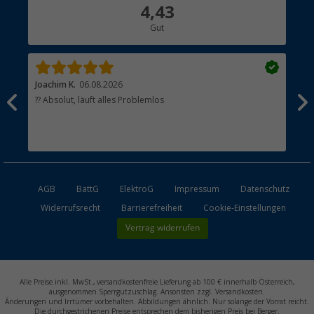
Über uns
4,43
Hauptkatalog
Gut
Händler werden
Joachim K.
06.08.2026
And
l
?? Absolut, läuft alles Problemlos
Sch
he
esen
AGB
BattG
ElektroG
Impressum
Datenschutz
Widerrufsrecht
Barrierefreiheit
Cookie-Einstellungen
Vertrag widerrufen
Alle Preise inkl. MwSt., versandkostenfreie Lieferung ab 100 € innerhalb Österreich,
ausgenommen Sperrgutzuschlag. Ansonsten zzgl. Versandkosten.
Änderungen und Irrtümer vorbehalten. Abbildungen ähnlich. Nur solange der Vorrat reicht.
Die durchgestrichenen Preise entsprechen dem bisherigen Preis bei Berger.