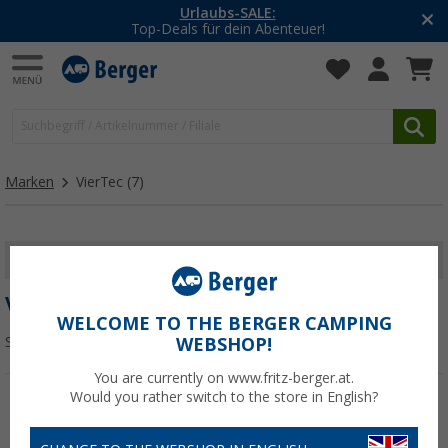
Urlaubs-SALE:
Top-Deals für dein Abenteuer!
Marken
VierTec
(7)
FILTER ANZEIGEN
VIERTEC
WELCOME TO THE BERGER CAMPING
Sortieren:
WEBSHOP!
You are currently on www.fritz-berger.at.
Would you rather switch to the store in English?
%