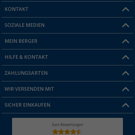
KONTAKT
SOZIALE MEDIEN
Du hast eine Frage?
MEIN BERGER
Filiale finden
HILFE & KONTAKT
Vorteilskarte
Blog
ZAHLUNGSARTEN
FAQ & Kontakt
Produkttester
Versandinformationen
WIR VERSENDEN MIT
Jobs & Karriere
Click & Collect
SICHER EINKAUFEN
Geschenkgutschein
Rücksendung
Berger Bewusst
Eure Bewertungen
Bestellstatus