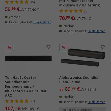
mit Klinkenstecker
(45)
inklusive TV Halterung
59,
€
99
UVP
79,90 €
(6)
70,
€
Lieferbar
99
UVP
79,- €
Filialverfügbarkeit:
Filiale setzen
Lieferbar
Filialverfügbarkeit:
Filiale setzen
%
%
Ten Haaft Oyster
Alphatronics Soundbar
Soundbar mit
Clear Sound
Fernbedienung /
89,
€
99
ab
UVP
99,- €
Bluetooth / AUX / HDMI
ARC
Lieferbar
(27)
Filialverfügbarkeit:
Filiale setzen
167,- €
UVP
185,- €
Weitere Ausführungen