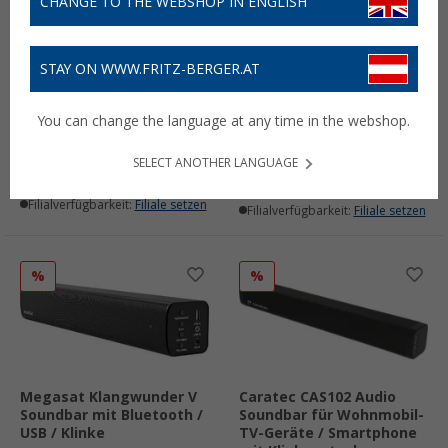
CHANGE TO THE WEBSHOP IN ENGLISH
STAY ON WWW.FRITZ-BERGER.AT
Berger TravelTune
Megasat Soundbar I 5 V
Soundbar 30 W mit DSP
You can change the language at any time in the webshop.
und Fernbedienung
(73)
39,
€
99
UVP
69,99 €
39,
€
99
UVP
49,90 €
SELECT ANOTHER LANGUAGE
Lieferbar
Lieferbar
Filialverfügbarkeit:
Filiale setzen
Filialverfügbarkeit:
Filiale setzen
%
%
Megasat Klangwunder V
Caratec CAS102 Audio
Soundbar mit Bluetooth /
Soundbar für Wohnmobil-
USB / Klinke
TV-Geräte / Smartphone