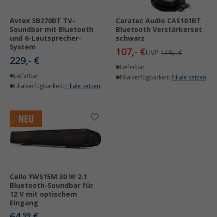
Avtex SB270BT TV-
Caratec Audio CAS101BT
Soundbar mit Bluetooth
Bluetooth Verstärkerset
und 6-Lautsprecher-
schwarz
System
107,- €
UVP
119,- €
229,- €
Lieferbar
Lieferbar
Filialverfügbarkeit:
Filiale setzen
Filialverfügbarkeit:
Filiale setzen
Cello YWS15M 30 W 2.1
Bluetooth-Soundbar für
12 V mit optischem
Eingang
64,
€
99