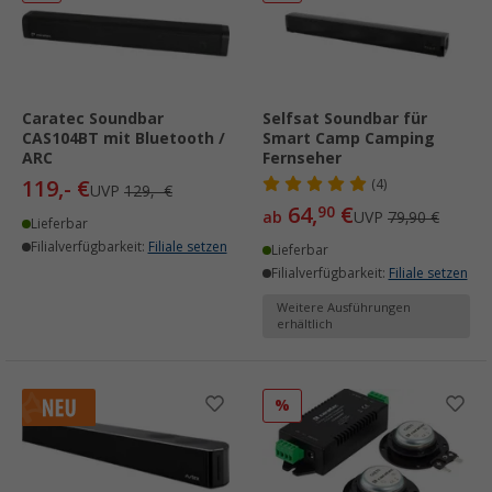
Caratec Soundbar
Selfsat Soundbar für
CAS104BT mit Bluetooth /
Smart Camp Camping
ARC
Fernseher
119,- €
(4)
UVP
129,- €
64,
€
90
ab
UVP
79,90 €
Lieferbar
Filialverfügbarkeit:
Filiale setzen
Lieferbar
Filialverfügbarkeit:
Filiale setzen
Weitere Ausführungen
erhältlich
%