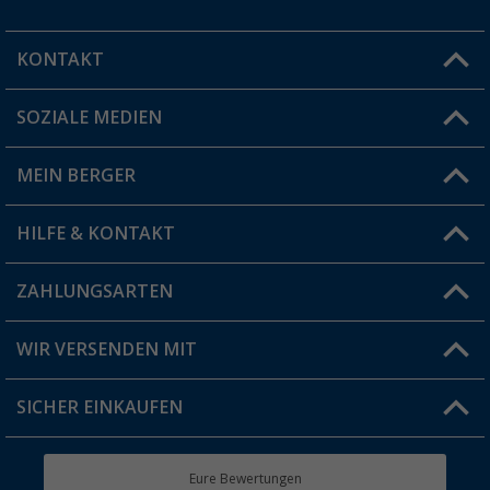
KONTAKT
SOZIALE MEDIEN
Du hast eine Frage?
MEIN BERGER
Filiale finden
HILFE & KONTAKT
Vorteilskarte
Blog
ZAHLUNGSARTEN
FAQ & Kontakt
Produkttester
Versandinformationen
WIR VERSENDEN MIT
Jobs & Karriere
Click & Collect
SICHER EINKAUFEN
Geschenkgutschein
Rücksendung
Berger Bewusst
Eure Bewertungen
Bestellstatus