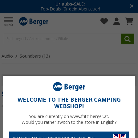
Urlaubs-SALE:
Top-Deals für dein Abenteuer!
Audio
Soundbars
(13)
FILTER ANZEIGEN
SOUNDBARS
WELCOME TO THE BERGER CAMPING
Sortieren:
WEBSHOP!
You are currently on www.fritz-berger.at.
Would you rather switch to the store in English?
%
%