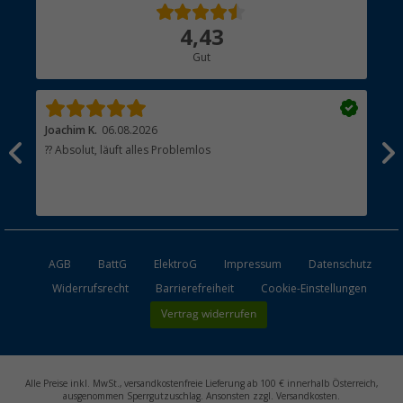
Über uns
4,43
Hauptkatalog
Gut
Händler werden
Joachim K.
06.08.2026
And
l
?? Absolut, läuft alles Problemlos
Sch
he
esen
AGB
BattG
ElektroG
Impressum
Datenschutz
Widerrufsrecht
Barrierefreiheit
Cookie-Einstellungen
Vertrag widerrufen
Alle Preise inkl. MwSt., versandkostenfreie Lieferung ab 100 € innerhalb Österreich,
ausgenommen Sperrgutzuschlag. Ansonsten zzgl. Versandkosten.