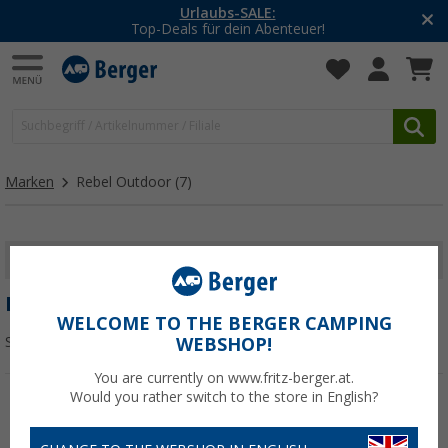
Urlaubs-SALE:
Top-Deals für dein Abenteuer!
Marken
Rebel Outdoor
(7)
FILTER ANZEIGEN
REBEL OUTDOOR
WELCOME TO THE BERGER CAMPING
Sortieren:
WEBSHOP!
You are currently on www.fritz-berger.at.
Would you rather switch to the store in English?
%