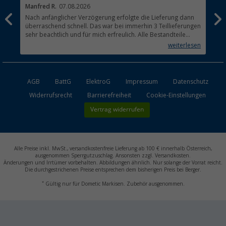
Manfred R.
07.08.2026
Han
Nach anfänglicher Verzögerung erfolgte die Lieferung dann
Sen
überraschend schnell. Das war bei immerhin 3 Teillieferungen
Lie
sehr beachtlich und für mich erfreulich. Alle Bestandteile
waren gut verpackt und in Ordnung. Das Gerät (Gasgrill)
weiterlesen
funktioniert bestens
AGB
BattG
ElektroG
Impressum
Datenschutz
Widerrufsrecht
Barrierefreiheit
Cookie-Einstellungen
Vertrag widerrufen
Alle Preise inkl. MwSt., versandkostenfreie Lieferung ab 100 € innerhalb Österreich,
ausgenommen Sperrgutzuschlag. Ansonsten zzgl. Versandkosten.
Änderungen und Irrtümer vorbehalten. Abbildungen ähnlich. Nur solange der Vorrat reicht.
Die durchgestrichenen Preise entsprechen dem bisherigen Preis bei Berger.
*
Gültig nur für Dometic Markisen. Zubehör ausgenommen.