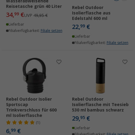
Wasserabweisende
Reisetasche grün 40 Liter
Rebel Outdoor
Isolierflasche aus
34,
€
99
UVP
49,95 €
Edelstahl 600 ml
Lieferbar
22,
€
99
Filialverfügbarkeit:
Filiale setzen
Lieferbar
Filialverfügbarkeit:
Filiale setzen
Rebel Outdoor Isolier
Rebel Outdoor
Sportscap
Isolierflasche mit Teesieb
Trinkverschluss für 600
530 ml bambus schwarz
ml Isolierflasche
29,
€
95
(1)
Lieferbar
6,
€
99
Filialverfügbarkeit:
Filiale setzen