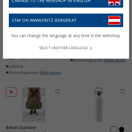
CHANGE TO THE WEBSHOP IN ENGLISH
STAY ON WWW.FRITZ-BERGER.AT
Rebel Outdoor Duffelbag
Rebel Outdoor
/ Wochenendtasche
Flaschenöffner aus
You can change the language at any time in the webshop.
wasserdicht mit Roll-Top
Edelstahl
Verschluss 40 Liter
8,
€
95
SELECT ANOTHER LANGUAGE
(2)
Lieferbar
48,
€
99
UVP
64,95 €
Filialverfügbarkeit:
Filiale setzen
Lieferbar
Filialverfügbarkeit:
Filiale setzen
%
Rebel Outdoor