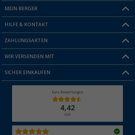
MEIN BERGER
Filiale finden
HILFE & KONTAKT
Vorteilskarte
Blog
ZAHLUNGSARTEN
FAQ & Kontakt
Produkttester
Versandinformationen
WIR VERSENDEN MIT
Jobs & Karriere
Click & Collect
SICHER EINKAUFEN
Geschenkgutschein
Rücksendung
Berger Bewusst
Eure Bewertungen
Bestellstatus
Über uns
4,42
Hauptkatalog
Gut
Händler werden