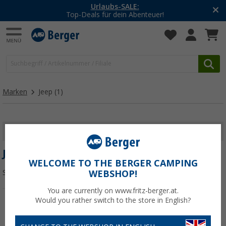
Urlaubs-SALE:
Top-Deals für dein Abenteuer!
Marken
Jeep
(1)
FILTER ANZEIGEN
JEEP
WELCOME TO THE BERGER CAMPING
Sortieren:
WEBSHOP!
You are currently on www.fritz-berger.at.
Would you rather switch to the store in English?
%