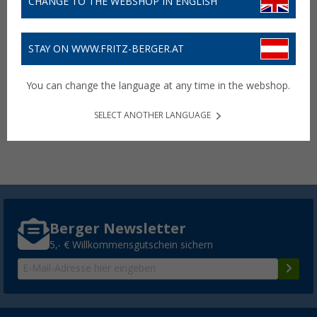
CHANGE TO THE WEBSHOP IN ENGLISH
STAY ON WWW.FRITZ-BERGER.AT
Jeep Hardtail E-Bike 27,5
Zoll 250W
You can change the language at any time in the webshop.
1.949,- €
UVP
2.299,- €
SELECT ANOTHER LANGUAGE
Online ausverkauft
Filialverfügbarkeit:
Filiale setzen
Berger Newsletter
5,- € Willkommensgutschein sichern