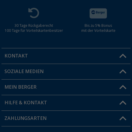
30 Tage Rückgaberecht
Bis zu 5% Bonus
100 Tage für Vorteilskartenbesitzer
mit der Vorteilskarte
KONTAKT
SOZIALE MEDIEN
Du hast eine Frage?
MEIN BERGER
Filiale finden
HILFE & KONTAKT
Vorteilskarte
Blog
ZAHLUNGSARTEN
FAQ & Kontakt
Produkttester
Versandinformationen