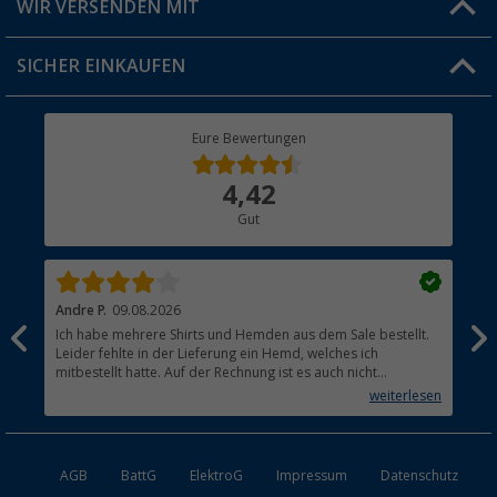
WIR VERSENDEN MIT
Jobs & Karriere
Click & Collect
SICHER EINKAUFEN
Geschenkgutschein
Rücksendung
Berger Bewusst
Eure Bewertungen
Bestellstatus
Über uns
4,42
Hauptkatalog
Gut
Händler werden
Andre P.
09.08.2026
Tho
Ich habe mehrere Shirts und Hemden aus dem Sale bestellt.
Per
Leider fehlte in der Lieferung ein Hemd, welches ich
mitbestellt hatte. Auf der Rechnung ist es auch nicht
aufgetaucht, aber es gab keinen einzigen Hinweis, dass die
weiterlesen
Lieferung nicht komplett ist.
AGB
BattG
ElektroG
Impressum
Datenschutz