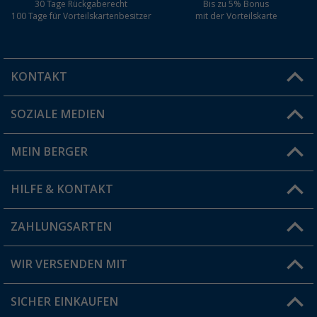
30 Tage Rückgaberecht
Bis zu 5% Bonus
100 Tage für Vorteilskartenbesitzer
mit der Vorteilskarte
KONTAKT
SOZIALE MEDIEN
Du hast eine Frage?
MEIN BERGER
Filiale finden
HILFE & KONTAKT
Vorteilskarte
Blog
ZAHLUNGSARTEN
FAQ & Kontakt
Produkttester
Versandinformationen
WIR VERSENDEN MIT
Jobs & Karriere
Click & Collect
SICHER EINKAUFEN
Geschenkgutschein