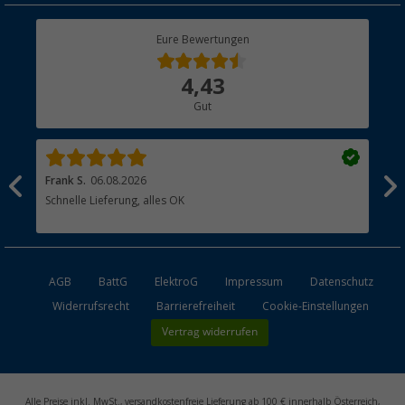
Rücksendung
Berger Bewusst
Eure Bewertungen
Bestellstatus
Über uns
4,43
Hauptkatalog
Gut
Händler werden
Frank S.
06.08.2026
Rai
Schnelle Lieferung, alles OK
Gut
AGB
BattG
ElektroG
Impressum
Datenschutz
Widerrufsrecht
Barrierefreiheit
Cookie-Einstellungen
Vertrag widerrufen
Alle Preise inkl. MwSt., versandkostenfreie Lieferung ab 100 € innerhalb Österreich,