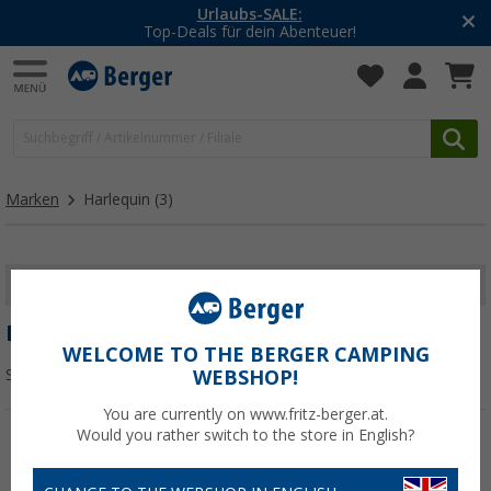
Urlaubs-SALE:
Top-Deals für dein Abenteuer!
Marken
Harlequin
(3)
FILTER ANZEIGEN
HARLEQUIN
WELCOME TO THE BERGER CAMPING
Sortieren:
WEBSHOP!
You are currently on www.fritz-berger.at.
Would you rather switch to the store in English?
%
%