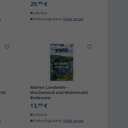
29,
€
99
Lieferbar
n
Filialverfügbarkeit:
Filiale setzen
Marion Landwehr -
itt
Wochenend und Wohnmobil -
Bodensee
13,
€
99
Lieferbar
n
Filialverfügbarkeit:
Filiale setzen