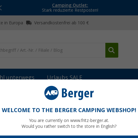
Camping Outlet:
Stark reduzierte Restposten!
e in Europa
Versandkostenfrei ab 100 €
hl unterwegs
Urlaubs SALE
WELCOME TO THE BERGER CAMPING WEBSHOP!
CKMANN
You are currently on www.fritz-berger.at.
Would you rather switch to the store in English?