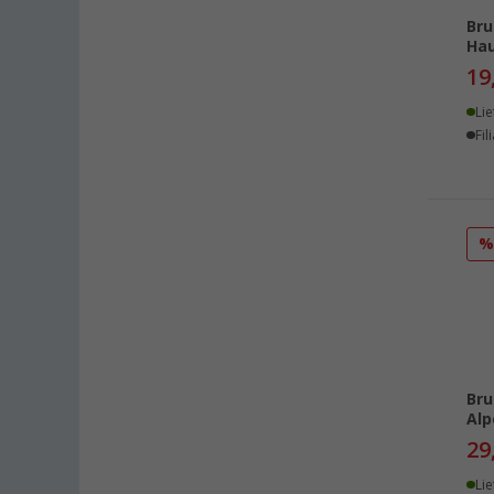
Waldstetten (5)
Bru
Warendorf (7)
Ha
Wesenberg (Reinfeld) (4)
19
Wesseling (5)
Lie
Wien (AT) (4)
Fil
Winsen (4)
Witten (4)
Wolfsburg (4)
Wörth am Rhein (5)
Bru
Alp
29
Lie