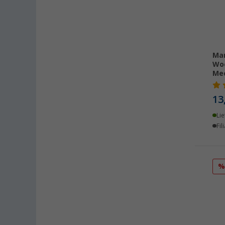
Paderborn (4)
Pfullingen (5)
Quickborn (4)
Rheinbach (6)
Mar
Saarbrücken (4)
Wo
Salzburg (AT) (4)
Mec
Schongau (4)
13
Schwelm (4)
Siegen (5)
Lie
Fil
Stuhr / Groß-Mackenstedt (5)
Stuttgart (5)
Trier (3)
Unterhaching (5)
Upgant-Schott (6)
Viernheim (4)
Waiblingen (5)