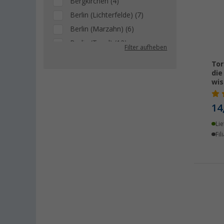
Bergkirchen (4)
Berlin (Lichterfelde) (7)
Berlin (Marzahn) (6)
Berlin (Tegel) (12)
Filter aufheben
Bielefeld (4)
Tor
Bindlach (4)
die
wi
Bischofsheim (5)
Bocholt (4)
14
Braunschweig (4)
Lie
Buchholz (5)
Fil
Coburg / Dörfles-Esbach (4)
Cottbus (5)
Cuxhaven (4)
Deggendorf (6)
Dettingen unter Teck (7)
Dornbirn (AT) (3)