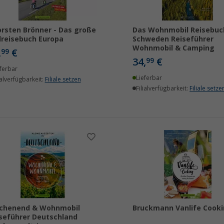
rsten Brönner - Das große
Das Wohnmobil Reisebuc
reisebuch Europa
Schweden Reiseführer
Wohnmobil & Camping
,
€
99
34,
€
99
ferbar
Lieferbar
ialverfügbarkeit:
Filiale setzen
Filialverfügbarkeit:
Filiale setze
chenend & Wohnmobil
Bruckmann Vanlife Cook
seführer Deutschland