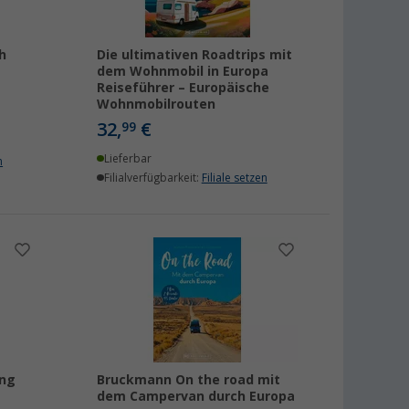
h
Die ultimativen Roadtrips mit
dem Wohnmobil in Europa
Reiseführer – Europäische
Wohnmobilrouten
32,
€
99
Lieferbar
n
Filialverfügbarkeit:
Filiale setzen
ing
Bruckmann On the road mit
dem Campervan durch Europa