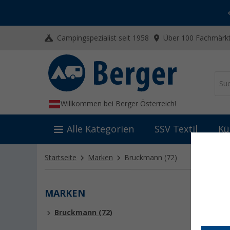
-20% auf Kleidung und Schuhe
Mit dem Aktionscode
20SSV
Campingspezialist seit 1958
Über 100 Fachmärkt
Willkommen bei Berger Österreich!
Alle Kategorien
SSV Textil
Kü
Startseite
Marken
Bruckmann
(72)
MARKEN
BRU
Bruckmann (72)