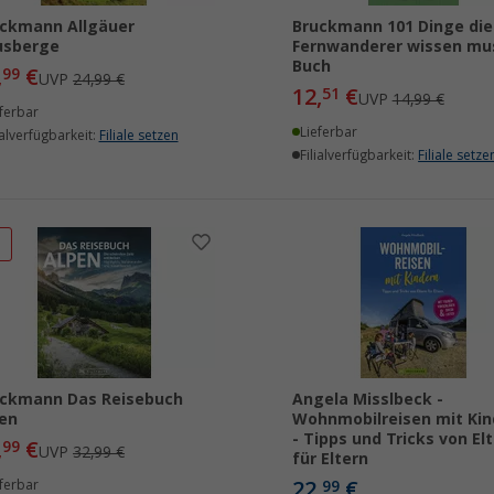
ckmann Allgäuer
Bruckmann 101 Dinge die
usberge
Fernwanderer wissen mu
Buch
,
€
99
UVP
24,99 €
12,
€
51
UVP
14,99 €
ferbar
Lieferbar
ialverfügbarkeit:
Filiale setzen
Filialverfügbarkeit:
Filiale setze
%
ckmann Das Reisebuch
Angela Misslbeck -
en
Wohnmobilreisen mit Kin
- Tipps und Tricks von El
,
€
99
UVP
32,99 €
für Eltern
22,
€
ferbar
99