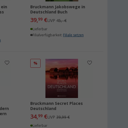
 ein
Bruckmann Jakobswege in
ss
Deutschland Buch
39,
€
99
UVP
45,- €
Lieferbar
Filialverfügbarkeit:
Filiale setzen
n
%
Bruckmann Secret Places
dern
Deutschland
tern
34,
€
99
UVP
39,99 €
Lieferbar