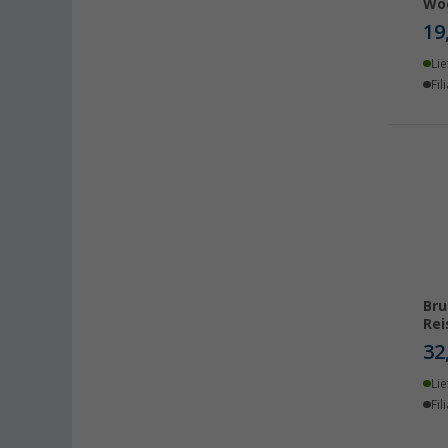
Heiligenhafen (4)
Wo
19
Heiligenzimmern (3)
Herten (4)
Lie
Hooksiel (4)
Fil
Isny im Allgäu (4)
Kaiserslautern (5)
Kerpen (3)
Kesselsdorf (5)
Kiel (5)
Klagenfurt (4)
Klettgau / Erzingen (4)
Br
Kolbermoor (5)
Rei
Leipzig - Wiedemar (6)
32
Leverkusen (5)
Lie
Linz/Traun (AT) (8)
Fil
Losheim (7)