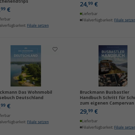
chenendtrips
24,
€
99
,
€
99
Lieferbar
ferbar
Filialverfügbarkeit:
Filiale setze
ialverfügbarkeit:
Filiale setzen
uckmann Das Wohnmobil
Bruckmann Busbastler
sebuch Deutschland
Handbuch Schritt für Schr
zum eigenen Campervan
,
€
99
29,
€
99
ferbar
Lieferbar
ialverfügbarkeit:
Filiale setzen
Filialverfügbarkeit:
Filiale setze