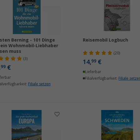
sten Berning - 101 Dinge
Reisemobil Logbuch
 ein Wohnmobil-Liebhaber
ssen muss
(20)
(3)
14,
€
99
,
€
99
Lieferbar
ferbar
Filialverfügbarkeit:
Filiale setze
ialverfügbarkeit:
Filiale setzen