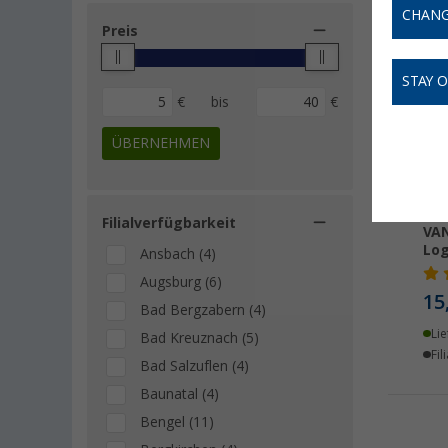
CHANG
Preis
STAY 
€
bis
€
ÜBERNEHMEN
Mar
Filialverfügbarkeit
VAN
Lo
Ansbach (4)
Augsburg (6)
15
Bad Bergzabern (4)
Lie
Bad Kreuznach (5)
Fil
Bad Salzuflen (4)
Baunatal (4)
Bengel (11)