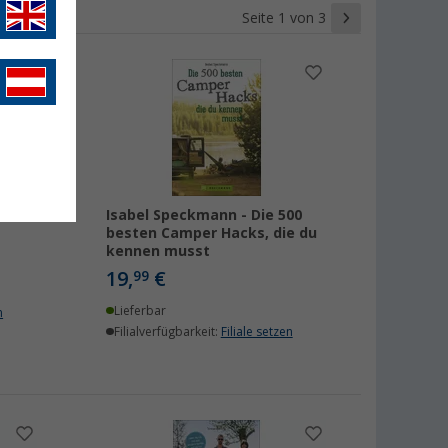
Seite 1 von 3
Isabel Speckmann - Die 500
besten Camper Hacks, die du
kennen musst
19,
€
99
Lieferbar
n
Filialverfügbarkeit:
Filiale setzen