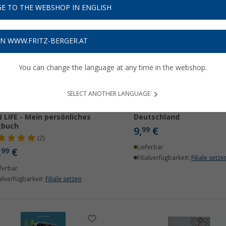
E TO THE WEBSHOP IN ENGLISH
ON WWW.FRITZ-BERGER.AT
You can change the language at any time in the webshop.
SELECT ANOTHER LANGUAGE
ie-Christine Hollerith -
Buch WM Stellplätze
 LIFE - Mein persönliches
Deutschland
gbuch
9,
€
99
(2)
Lieferbar
,
€
99
Filialverfügbarkeit:
Filiale setze
ferbar
ialverfügbarkeit:
Filiale setzen