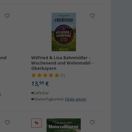
end
Wilfried & Lisa Bahnmüller -
Wochenend und Wohnmobil -
Oberbayern
(1)
13,
€
99
Lieferbar
n
Filialverfügbarkeit:
Filiale setzen
%