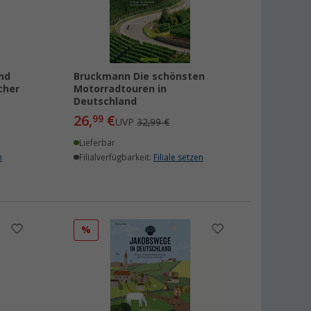
nd
Bruckmann Die schönsten
cher
Motorradtouren in
Deutschland
26,
€
99
UVP
32,99 €
Lieferbar
n
Filialverfügbarkeit:
Filiale setzen
%