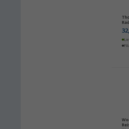
Eisenach (5)
Ellingen (3)
Erfurt (6)
Tho
Rad
Eriskirch (5)
32
Frankfurt am Main (5)
Lie
Freiburg (5)
Fil
Fulda (3)
Gera (10)
Gießen (4)
Grafenau (3)
Göttingen (4)
Gütersloh (6)
Hamburg (4)
Hannover (5)
Heide (5)
Wo
Heidelberg (4)
Rei