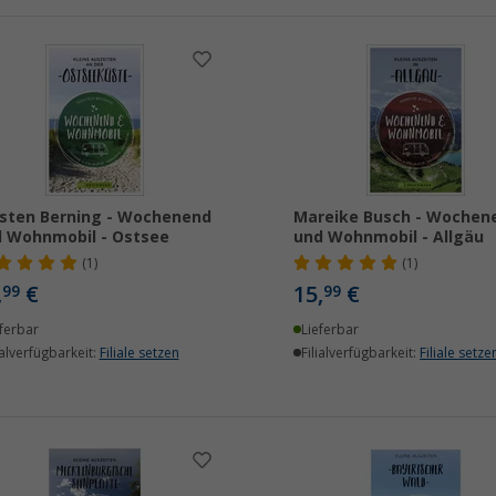
sten Berning - Wochenend
Mareike Busch - Wochen
 Wohnmobil - Ostsee
und Wohnmobil - Allgäu
(1)
(1)
,
€
15,
€
99
99
ferbar
Lieferbar
ialverfügbarkeit:
Filiale setzen
Filialverfügbarkeit:
Filiale setze