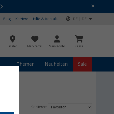
Urlaubs-SALE:
Top-Deals für dein Abenteuer!
Blog
Karriere
Hilfe & Kontakt
DE | DE
Filialen
Merkzettel
Mein Konto
Kassa
Themen
Neuheiten
Sale
Sortieren: