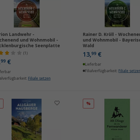
ion Landwehr -
Rainer D. Kröll - Wochene
chenend und Wohnmobil -
und Wohnmobil - Bayeris
klenburgische Seenplatte
Wald
13,
€
(1)
99
,
€
99
Lieferbar
Filialverfügbarkeit:
Filiale setze
ferbar
ialverfügbarkeit:
Filiale setzen
%
%