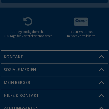
30 Tage Rückgaberecht
Bis zu 5% Bonus
100 Tage für Vorteilskartenbesitzer
mit der Vorteilskarte
KONTAKT
SOZIALE MEDIEN
Du hast eine Frage?
MEIN BERGER
Filiale finden
HILFE & KONTAKT
Vorteilskarte
Blog
ZAHLUNGSARTEN
FAQ & Kontakt