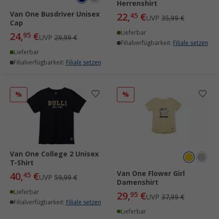
Herrenshirt
Van One Busdriver Unisex
22,
€
45
UVP
35,99 €
Cap
Lieferbar
24,
€
95
UVP
29,99 €
Filialverfügbarkeit:
Filiale setzen
Lieferbar
Filialverfügbarkeit:
Filiale setzen
%
%
Van One College 2 Unisex
T-Shirt
Van One Flower Girl
40,
€
45
UVP
59,99 €
Damenshirt
Lieferbar
29,
€
95
UVP
37,99 €
Filialverfügbarkeit:
Filiale setzen
Lieferbar