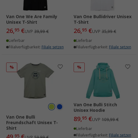
Van One We Are Family
Van One Bullidriver Unisex
Unisex T-Shirt
T-Shirt
26,
€
26,
€
95
95
UVP
39,99 €
UVP
35,99 €
Lieferbar
Lieferbar
Filialverfügbarkeit:
Filiale setzen
Filialverfügbarkeit:
Filiale setzen
%
%
Van One Bulli Stitch
Unisex Hoodie
Van One Bulli
89,
€
95
UVP
109,99 €
Freundschaft Unisex T-
Shirt
Lieferbar
49,
€
Filialverfügbarkeit:
Filiale setzen
95
UVP
59,99 €