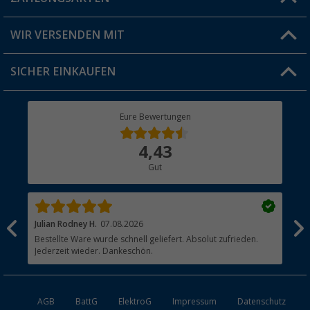
Produkttester
Versandinformationen
WIR VERSENDEN MIT
Jobs & Karriere
Click & Collect
SICHER EINKAUFEN
Geschenkgutschein
Rücksendung
Berger Bewusst
Eure Bewertungen
Bestellstatus
Über uns
4,43
Hauptkatalog
Gut
Händler werden
Julian Rodney H.
07.08.2026
Joa
Bestellte Ware wurde schnell geliefert. Absolut zufrieden.
?? 
Jederzeit wieder. Dankeschön.
AGB
BattG
ElektroG
Impressum
Datenschutz