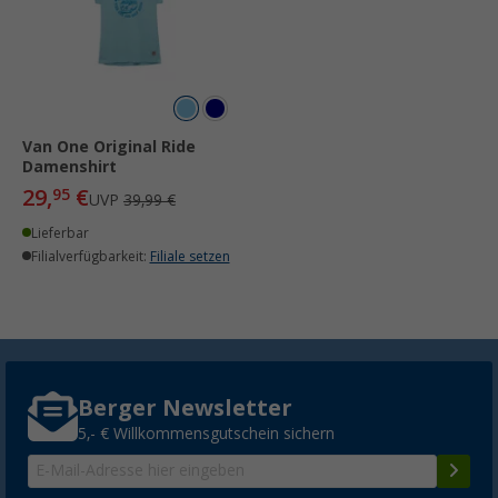
Van One Original Ride
Damenshirt
29,
€
95
UVP
39,99 €
Lieferbar
Filialverfügbarkeit:
Filiale setzen
Berger Newsletter
5,- € Willkommensgutschein sichern