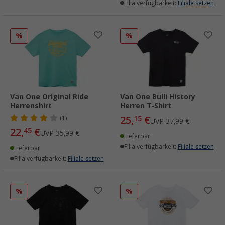
Filialverfügbarkeit:
Filiale setzen
%
%
Van One Original Ride
Van One Bulli History
Herrenshirt
Herren T-Shirt
25,
€
(1)
15
UVP
37,99 €
22,
€
45
UVP
35,99 €
Lieferbar
Filialverfügbarkeit:
Filiale setzen
Lieferbar
Filialverfügbarkeit:
Filiale setzen
%
%