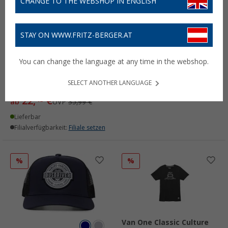
CHANGE TO THE WEBSHOP IN ENGLISH
STAY ON WWW.FRITZ-BERGER.AT
Van One Classic Culture
Damen T-Shirt
You can change the language at any time in the webshop.
Van One Busdriver Herren
19,
€
95
UVP
35,99 €
T-Shirt
SELECT ANOTHER LANGUAGE
Lieferbar
(1)
Filialverfügbarkeit:
Filiale setzen
22,
€
45
ab
UVP
35,99 €
Lieferbar
Filialverfügbarkeit:
Filiale setzen
%
%
Van One Classic Culture