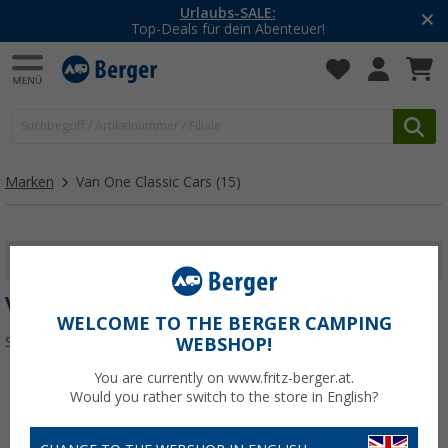
Urlaubs-SALE:
Top-Deals für dein Abenteuer!
Marken
Van One Classic Cars
(15)
FILTER ANZEIGEN
VAN ONE CLASSIC CARS
WELCOME TO THE BERGER CAMPING
Sortieren:
WEBSHOP!
You are currently on www.fritz-berger.at.
Would you rather switch to the store in English?
%
%