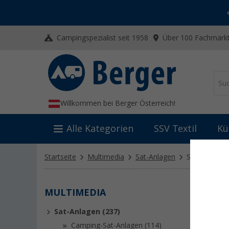
-20% auf Kleidung und Schuhe
Mit dem Aktionscode
20SSV
Campingspezialist seit 1958
Über 100 Fachmärkt
Willkommen bei Berger Österreich!
Alle Kategorien
SSV Textil
Kü
Startseite
Multimedia
Sat-Anlagen
Sat-Finder
(4
MULTIMEDIA
SAT-
Sat-Anlagen (237)
Wenn du 
guten Fla
Camping-Sat-Anlagen (114)