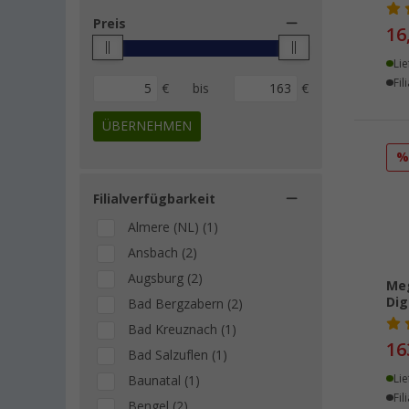
Preis
16
Lie
Fil
€
bis
€
ÜBERNEHMEN
Filialverfügbarkeit
Almere (NL) (1)
Ansbach (2)
Augsburg (2)
Me
Dig
Bad Bergzabern (2)
Bad Kreuznach (1)
16
Bad Salzuflen (1)
Lie
Baunatal (1)
Fil
Bengel (2)