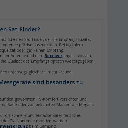
en Sat-Finder?
st du einen Sat-Finder, der die Empfangsqualität
ie Antenne präzise auszurichten. Bei digitalem
dqualität oder gar keinen Empfang.
hen der Antenne und dem
Receiver
angeschlossen,
d die Qualität des Empfangs optisch wiedergegeben,
en unterwegs gleich viel mehr Freude.
-Messgeräte sind besonders zu
t auf den gewohnten TV-Komfort verzichten und
est du Sat-Finder von bekannten Marken wie Megasat
ür die schnelle und einfache Satellitensuche.
an der Flachantenne montiert werden.
omversorgung
beim Camping.