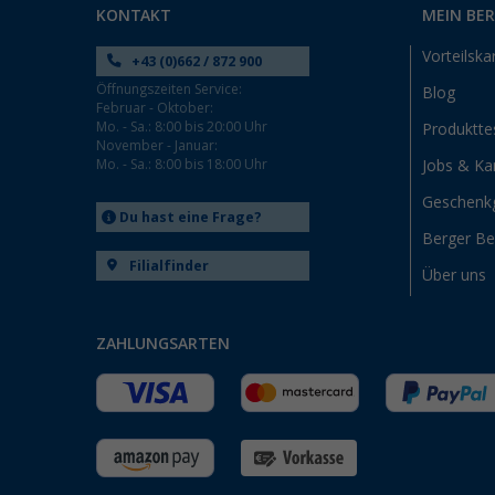
KONTAKT
MEIN BE
Heidelberg (2)
Vorteilska
Heiligenzimmern (2)
+43 (0)662 / 872 900
Herten (3)
Öffnungszeiten Service:
Blog
Februar - Oktober:
Hooksiel (2)
Mo. - Sa.: 8:00 bis 20:00 Uhr
Produktte
November - Januar:
Isny im Allgäu (1)
Mo. - Sa.: 8:00 bis 18:00 Uhr
Jobs & Kar
Kaiserslautern (1)
Geschenk
Kerpen (2)
Du hast eine Frage?
Berger B
Kesselsdorf (1)
Filialfinder
Kiel (1)
Über uns
Klagenfurt (1)
Klettgau / Erzingen (1)
ZAHLUNGSARTEN
Kolbermoor (1)
Leipzig - Wiedemar (1)
Leverkusen (1)
Linz/Traun (AT) (1)
Losheim (1)