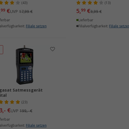
(43)
(13)
,
€
5,
€
99
99
UVP
17,99 €
9,99 €
ferbar
Lieferbar
ialverfügbarkeit:
Filiale setzen
Filialverfügbarkeit:
Filiale setze
%
gasat Satmessgerät
ital
(23)
3,- €
UVP
199,- €
ferbar
ialverfügbarkeit:
Filiale setzen