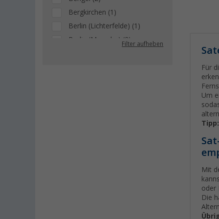
Bergkirchen (1)
Berlin (Lichterfelde) (1)
Berlin (Marzahn) (2)
Filter aufheben
Sat
Berlin (Tegel) (1)
Bielefeld (1)
Für d
erken
Bindlach (2)
Ferns
Bischofsheim (2)
Um ei
sodas
Bocholt (2)
alter
Bordeaux (FR) (2)
Tipp
Braunschweig (1)
Sat
Buchholz (2)
emp
Coburg / Dörfles-Esbach (1)
Mit d
Cottbus (1)
kanns
oder
Cuxhaven (1)
Die h
Deggendorf (2)
Alter
Übri
Dettingen unter Teck (1)