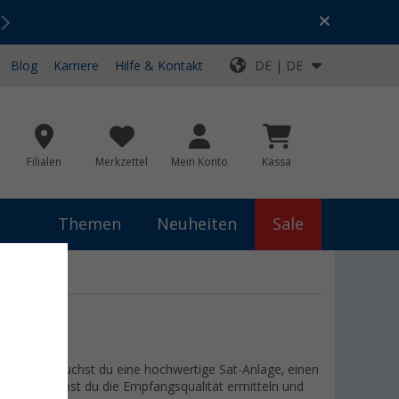
Urlaubs-SALE:
Top-Deals für dein Abenteuer!
Blog
Karriere
Hilfe & Kontakt
DE | DE
Filialen
Merkzettel
Mein Konto
Kassa
Themen
Neuheiten
Sale
llst, brauchst du eine hochwertige Sat-Anlage, einen
lfsmittel kannst du die Empfangsqualität ermitteln und