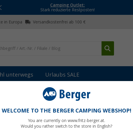
Camping Outlet:
Stark reduzierte Restposten!
e in Europa
Versandkostenfrei ab 100 €
hl unterwegs
Urlaubs SALE
)
WELCOME TO THE BERGER CAMPING WEBSHOP!
FINDER
You are currently on www.fritz-berger.at.
auch auf Reisen mit dem Wohnmobil das Fernsehprogramm genießen wi
Would you rather switch to the store in English?
chbildfernseher und einen Satellitenfinder. Mit diesem praktischen Hi