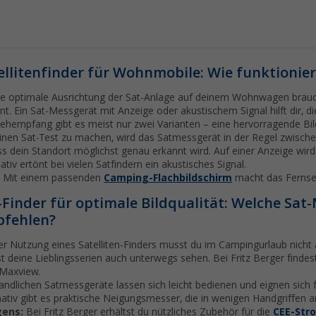
ellitenfinder für Wohnmobile: Wie funktionier
ie optimale Ausrichtung der Sat-Anlage auf deinem Wohnwagen brauch
nt. Ein Sat-Messgerät mit Anzeige oder akustischem Signal hilft dir, d
ehempfang gibt es meist nur zwei Varianten – eine hervorragende Bil
nen Sat-Test zu machen, wird das Satmessgerät in der Regel zwisc
s dein Standort möglichst genau erkannt wird. Auf einer Anzeige wir
nativ ertönt bei vielen Satfindern ein akustisches Signal.
:
Mit einem passenden
Camping-Flachbildschirm
macht das Fernseh
-Finder für optimale Bildqualität: Welche Sat
fehlen?
er Nutzung eines Satelliten-Finders musst du im Campingurlaub nich
t deine Lieblingsserien auch unterwegs sehen. Bei Fritz Berger find
 Maxview.
andlichen Satmessgeräte lassen sich leicht bedienen und eignen sich f
nativ gibt es praktische Neigungsmesser, die in wenigen Handgriffen 
gens:
Bei Fritz Berger erhältst du nützliches Zubehör für die
CEE-Str