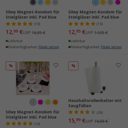
Silwy Magnet-Kondom für
Silwy Magnet-Kondom für
Stielgläser inkl. Pad blue
Stielgläser inkl. Pad blue
(10)
(10)
12,
€
12,
€
99
95
UVP
16,95 €
UVP
14,95 €
Lieferbar
Lieferbar
Filialverfügbarkeit:
Filiale setzen
Filialverfügbarkeit:
Filiale setzen
%
%
Haushaltsrollenhalter mit
Saugfüßen
Silwy Magnet-Kondom für
(26)
Stielgläser inkl. Pad blue
15,
€
99
UVP
19,99 €
(10)