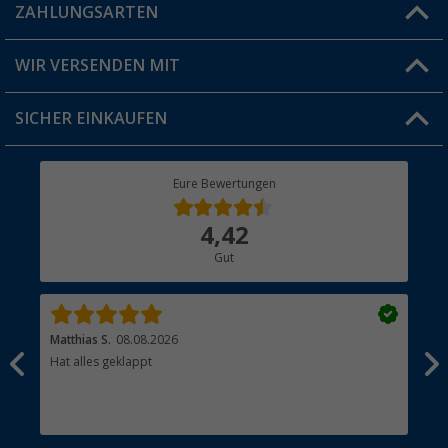
Blog
ZAHLUNGSARTEN
FAQ & Kontakt
Produkttester
Versandinformationen
WIR VERSENDEN MIT
Jobs & Karriere
Click & Collect
SICHER EINKAUFEN
Geschenkgutschein
Rücksendung
Berger Bewusst
Eure Bewertungen
Bestellstatus
Über uns
4,42
Hauptkatalog
Gut
Händler werden
Matthias S.
08.08.2026
Kat
Hat alles geklappt
Sch
Bez