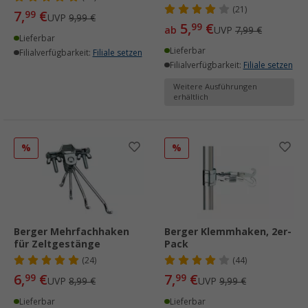
(21)
7,
€
99
UVP
9,99 €
5,
€
99
ab
UVP
7,99 €
Lieferbar
Lieferbar
Filialverfügbarkeit:
Filiale setzen
Filialverfügbarkeit:
Filiale setzen
Weitere Ausführungen
erhältlich
%
%
Berger Mehrfachhaken
Berger Klemmhaken, 2er-
für Zeltgestänge
Pack
(24)
(44)
6,
€
7,
€
99
99
UVP
8,99 €
UVP
9,99 €
Lieferbar
Lieferbar