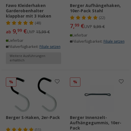
Fawo Kleiderhaken
Berger Aufhängehaken,
Garderobenhalter
10er-Pack Stahl
klappbar mit 3 Haken
(22)
(48)
7,
€
99
UVP
9,99 €
9,
€
99
ab
UVP
15,99 €
Lieferbar
Lieferbar
Filialverfügbarkeit:
Filiale setzen
Filialverfügbarkeit:
Filiale setzen
Weitere Ausführungen
erhältlich
%
%
Berger S-Haken, 2er-Pack
Berger Innenzelt-
Aufhängegummis, 10er-
Pack
(11)