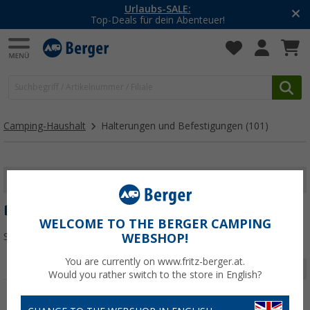
Urlaubs-SALE:
Top-Deals für dein Abenteuer!
Camping-Haushalt
Halterungen und Befestigungen
(101)
FILTER ANZEIGEN
HALTERUNGEN UND BEFESTIGUNGEN
WELCOME TO THE BERGER CAMPING
Sortieren:
WEBSHOP!
You are currently on www.fritz-berger.at.
Seite 1 von 4
Would you rather switch to the store in English?