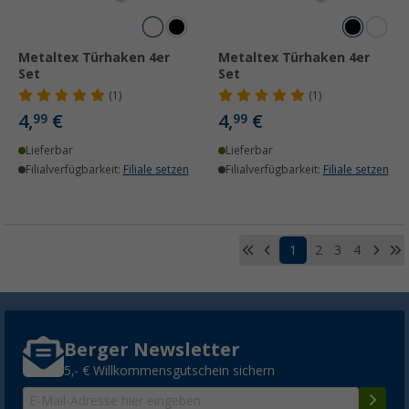
Metaltex Türhaken 4er
Metaltex Türhaken 4er
Set
Set
(1)
(1)
4,
€
4,
€
99
99
Lieferbar
Lieferbar
Filialverfügbarkeit:
Filiale setzen
Filialverfügbarkeit:
Filiale setzen
1
2
3
4
Berger Newsletter
5,- € Willkommensgutschein sichern