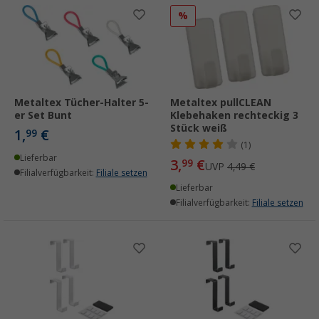
%
Metaltex Tücher-Halter 5-
Metaltex pullCLEAN
er Set Bunt
Klebehaken rechteckig 3
Stück weiß
1,
€
99
(1)
Lieferbar
3,
€
99
UVP
4,49 €
Filialverfügbarkeit:
Filiale setzen
Lieferbar
Filialverfügbarkeit:
Filiale setzen