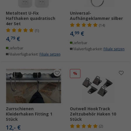
Metaltext U-Fix
Universal-
Hafthaken quadratisch
Aufhängeklammer silber
4er Set
(14)
(1)
4,
€
99
4,
€
79
Lieferbar
Lieferbar
Filialverfügbarkeit:
Filiale setzen
Filialverfügbarkeit:
Filiale setzen
%
Zurrschienen
Outwell HookTrack
Kleiderhaken Fitting 1
Zeltzubehör Haken 10
Stück
Stück
12,- €
(2)