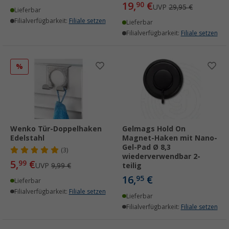
19,
€
90
UVP
29,95 €
Lieferbar
Filialverfügbarkeit:
Filiale setzen
Lieferbar
Filialverfügbarkeit:
Filiale setzen
%
Wenko Tür-Doppelhaken
Gelmags Hold On
Edelstahl
Magnet-Haken mit Nano-
Gel-Pad Ø 8,3
(3)
wiederverwendbar 2-
5,
€
99
UVP
9,99 €
teilig
16,
€
95
Lieferbar
Filialverfügbarkeit:
Filiale setzen
Lieferbar
Filialverfügbarkeit:
Filiale setzen