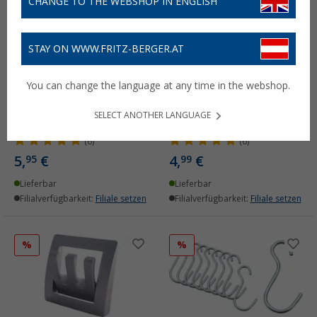
CHANGE TO THE WEBSHOP IN ENGLISH
STAY ON WWW.FRITZ-BERGER.AT
You can change the language at any time in the webshop.
Confurn Kleiderhaken
Confurn Kleiderhaken
SELECT ANOTHER LANGUAGE
komplett montiert
komplett montiert
(6)
(6)
5,
€
4,
€
95
99
Lieferbar
Lieferbar
Filialverfügbarkeit:
Filiale setzen
Filialverfügbarkeit:
Filiale setzen
%
%