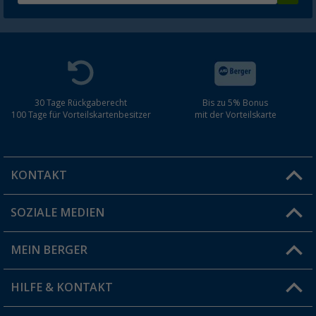
30 Tage Rückgaberecht
Bis zu 5% Bonus
100 Tage für Vorteilskartenbesitzer
mit der Vorteilskarte
KONTAKT
SOZIALE MEDIEN
Du hast eine Frage?
MEIN BERGER
Filiale finden
HILFE & KONTAKT
Vorteilskarte