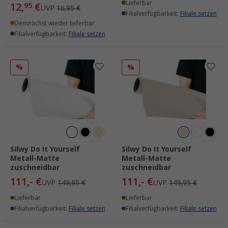
Lieferbar
12,
€
95
UVP
16,95 €
Filialverfügbarkeit:
Filiale setzen
Demnächst wieder lieferbar
Filialverfügbarkeit:
Filiale setzen
%
%
Silwy Do It Yourself
Silwy Do It Yourself
Metall-Matte
Metall-Matte
zuschneidbar
zuschneidbar
111,- €
111,- €
UVP
149,95 €
UVP
149,95 €
Lieferbar
Lieferbar
Filialverfügbarkeit:
Filiale setzen
Filialverfügbarkeit:
Filiale setzen