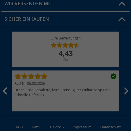
Versandinformationen
WIR VERSENDEN MIT
Jobs & Karriere
Click & Collect
SICHER EINKAUFEN
Geschenkgutschein
Rücksendung
Berger Bewusst
Eure Bewertungen
Bestellstatus
Über uns
4,43
Hauptkatalog
Gut
Händler werden
Ralf N.
06.08.2026
Hen
Breite Produktpalette, faire Preise, guter Online Shop und
?
schnelle Lieferung.
AGB
BattG
ElektroG
Impressum
Datenschutz