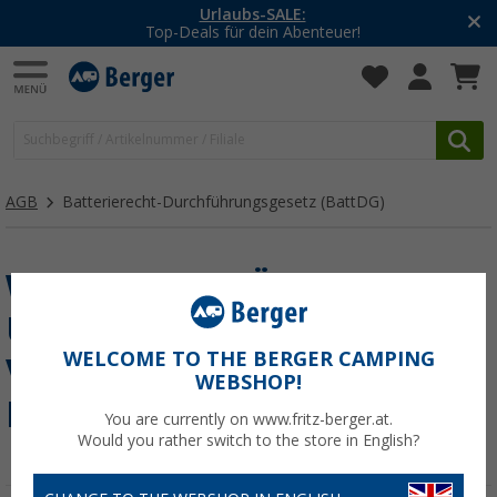
Urlaubs-SALE:
Top-Deals für dein Abenteuer!
AGB
Batterierecht-Durchführungsgesetz (BattDG)
WIR UNTERSTÜTZEN DEN
UMELTSCHUTZ
WELCOME TO THE BERGER CAMPING
VERANTWORTLICHE
WEBSHOP!
ENTSORGUNG
You are currently on www.fritz-berger.at.
Would you rather switch to the store in English?