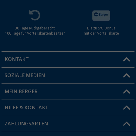
30 Tage Rückgaberecht
Bis zu 5% Bonus
100 Tage für Vorteilskartenbesitzer
mit der Vorteilskarte
KONTAKT
SOZIALE MEDIEN
Du hast eine Frage?
MEIN BERGER
Filiale finden
HILFE & KONTAKT
Vorteilskarte
Blog
ZAHLUNGSARTEN
FAQ & Kontakt
Produkttester