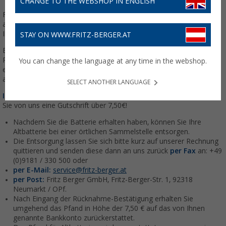
CHANGE TO THE WEBSHOP IN ENGLISH
Fritz Berger wählt gewissenhaft seine Lieferanten aus, nimmt aktiv
am Umweltschutz teil und beachtet die fachgerechte Entsorgung
Ihrer Altbatterie.
STAY ON WWW.FRITZ-BERGER.AT
Bei der Bestellung einer Solar- oder Fahrzeugbatterie wird die
Pfandgebühr in Höhe von 7,50 € zusätzlich erhoben; die
You can change the language at any time in the webshop.
entsprechende gesetzliche Grundlage haben wir Ihnen unten
angefügt.
SELECT ANOTHER LANGUAGE
Ihr Vorteil:
Nach erfolgter Entsorgung Ihrer alten Batterie erhalten
Sie von uns eine Gutschrift über 7,50€!
Nachdem Sie die Batterie erhalten haben, können Sie Ihre
Altbatterie bei einer örtlichen Sammelstelle entsorgen.
Die Entsorgung lassen Sie sich bitte kurz auf unserer Rechnung
quittieren und senden diese dann an uns zurück
per Fax
an: +49
(0)9181 / 330 500 oder
per E-Mail:
service@fritz-berger.at
per Post:
Fritz Berger GmbH, Fritz-Berger-Str. 1, 92318
Neumarkt / OPf.
Nach Eingang der Rücknahme-Bestätigung erhalten Sie
umgehend das Pfand in Höhe der 7,50 € auf das von Ihnen
genannte Bankkonto zurückerstattet.