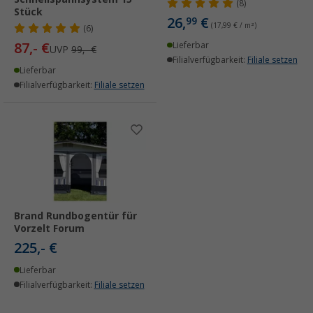
(8)
Stück
26,
€
99
(17,99 € / m²)
(6)
87,- €
Lieferbar
UVP
99,- €
Filialverfügbarkeit:
Filiale setzen
Lieferbar
Filialverfügbarkeit:
Filiale setzen
Brand Rundbogentür für
Vorzelt Forum
225,- €
Lieferbar
Filialverfügbarkeit:
Filiale setzen