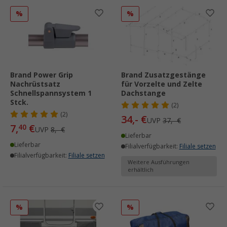
%
%
Brand Power Grip
Brand Zusatzgestänge
Nachrüstsatz
für Vorzelte und Zelte
Schnellspannsystem 1
Dachstange
Stck.
(2)
(2)
34,- €
UVP
37,- €
7,
€
40
UVP
8,- €
Lieferbar
Lieferbar
Filialverfügbarkeit:
Filiale setzen
Filialverfügbarkeit:
Filiale setzen
Weitere Ausführungen
erhältlich
%
%