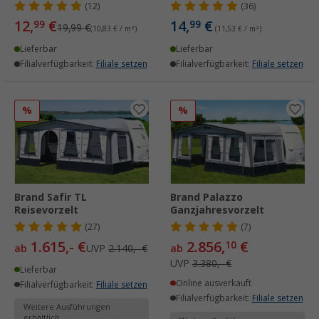
(12)
(36)
12,
€
14,
€
99
99
19,99 €
(10,83 € / m²)
(11,53 € / m²)
Lieferbar
Lieferbar
Filialverfügbarkeit:
Filiale setzen
Filialverfügbarkeit:
Filiale setzen
%
%
Brand Safir TL
Brand Palazzo
Reisevorzelt
Ganzjahresvorzelt
(27)
(7)
1.615,- €
2.856,
€
10
ab
UVP
2.140,- €
ab
UVP
3.380,- €
Lieferbar
Online ausverkauft
Filialverfügbarkeit:
Filiale setzen
Filialverfügbarkeit:
Filiale setzen
Weitere Ausführungen
erhältlich