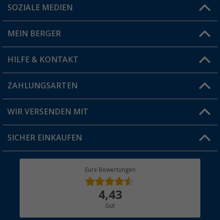
SOZIALE MEDIEN
Du hast eine Frage?
MEIN BERGER
Filiale finden
HILFE & KONTAKT
Vorteilskarte
Blog
ZAHLUNGSARTEN
FAQ & Kontakt
Produkttester
Versandinformationen
WIR VERSENDEN MIT
Jobs & Karriere
Click & Collect
SICHER EINKAUFEN
Geschenkgutschein
Rücksendung
Berger Bewusst
Eure Bewertungen
Bestellstatus
Über uns
4,43
Hauptkatalog
Gut
Händler werden