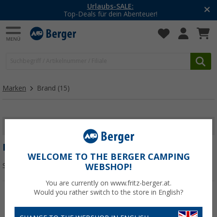
Urlaubs-SALE:
Top-Deals für dein Abenteuer!
Marken
Brand
(15)
FILTER ANZEIGEN
BRAND
WELCOME TO THE BERGER CAMPING
Sortieren:
WEBSHOP!
You are currently on www.fritz-berger.at.
Would you rather switch to the store in English?
%