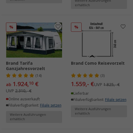
Weitere Ausführungen
erhältlich
%
%
Brand Tarifa
Brand Como Reisevorzelt
Ganzjahresvorzelt
(14)
(3)
1.924,
€
1.559,- €
10
ab
UVP
1.825,- €
UVP
2.310,- €
Lieferbar
Online ausverkauft
Filialverfügbarkeit:
Filiale setzen
Filialverfügbarkeit:
Filiale setzen
Weitere Ausführungen
erhältlich
Weitere Ausführungen
erhältlich