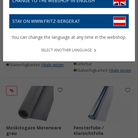
CHANGE TO THE WEBSHOP IN ENGLISH
STAY ON WWW.FRITZ-BERGER.AT
Brand Gestängedorne
Brand Mistral
inkl. Dichtring
Sturmsicherungsset 2
You can change the language at any time in the webshop.
teilig
(39)
(62)
11,
€
99
SELECT ANOTHER LANGUAGE
61,
€
99
UVP
68,- €
Lieferbar
Lieferbar
Filialverfügbarkeit:
Filiale setzen
Filialverfügbarkeit:
Filiale setzen
%
Moskitogaze Meterware
Fensterfolie /
grau
Klarsichtfolie