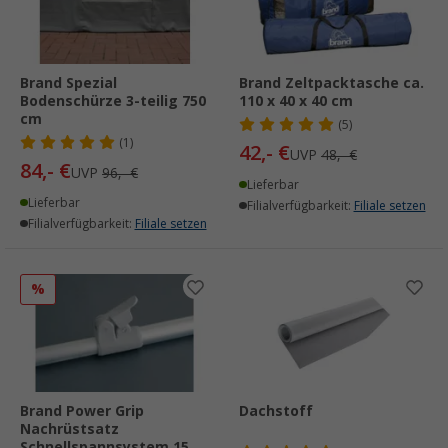
Brand Spezial
Brand Zeltpacktasche ca.
Bodenschürze 3-teilig 750
110 x 40 x 40 cm
cm
(5)
(1)
42,- €
UVP
48,- €
84,- €
UVP
96,- €
Lieferbar
Lieferbar
Filialverfügbarkeit:
Filiale setzen
Filialverfügbarkeit:
Filiale setzen
%
Brand Power Grip
Dachstoff
Nachrüstsatz
Schnellspannsystem 15