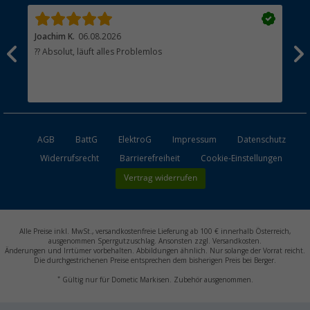
Joachim K.
06.08.2026
And
l
?? Absolut, läuft alles Problemlos
Sch
he
esen
AGB
BattG
ElektroG
Impressum
Datenschutz
Widerrufsrecht
Barrierefreiheit
Cookie-Einstellungen
Vertrag widerrufen
Alle Preise inkl. MwSt., versandkostenfreie Lieferung ab 100 € innerhalb Österreich,
ausgenommen Sperrgutzuschlag. Ansonsten zzgl. Versandkosten.
Änderungen und Irrtümer vorbehalten. Abbildungen ähnlich. Nur solange der Vorrat reicht.
Die durchgestrichenen Preise entsprechen dem bisherigen Preis bei Berger.
*
Gültig nur für Dometic Markisen. Zubehör ausgenommen.