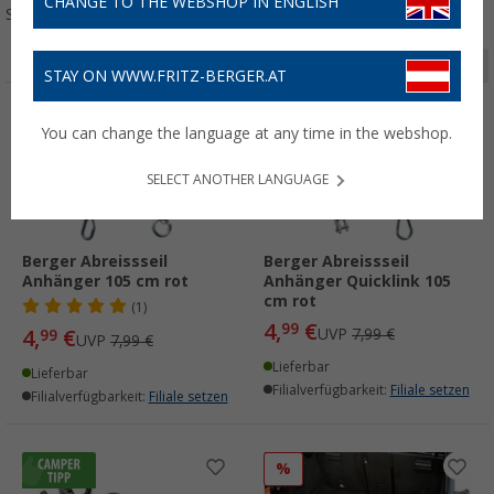
CHANGE TO THE WEBSHOP IN ENGLISH
Sortieren:
Seite 1 von 2
STAY ON WWW.FRITZ-BERGER.AT
%
%
You can change the language at any time in the webshop.
SELECT ANOTHER LANGUAGE
Berger Abreissseil
Berger Abreissseil
Anhänger 105 cm rot
Anhänger Quicklink 105
cm rot
(1)
4,
€
99
4,
€
UVP
7,99 €
99
UVP
7,99 €
Lieferbar
Lieferbar
Filialverfügbarkeit:
Filiale setzen
Filialverfügbarkeit:
Filiale setzen
%