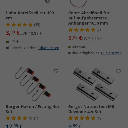
Haba Abreißseil rot 100
Knott Abreißseil für
cm
auflaufgebremste
Anhänger 1050 mm
(35)
(2)
3,
€
99
UVP
10,99 €
5,
€
99
UVP
7,90 €
Lieferbar
Lieferbar
Filialverfügbarkeit:
Filiale setzen
Filialverfügbarkeit:
Filiale setzen
Berger Haken / Fitting 4er
Berger Nutenstein M6
Set
Gewinde 4er Set
(1)
(1)
12,
€
9,
€
99
99