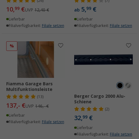
(26)
(7)
10,
€
5,
€
99
99
UVP
12,40 €
ab
Lieferbar
Lieferbar
Filialverfügbarkeit:
Filiale setzen
Filialverfügbarkeit:
Filiale setzen
%
Fiamma Garage Bars
Multifunktionsleiste
Berger Cargo 2000 Alu-
(13)
Schiene
137,- €
UVP
146,- €
(2)
Lieferbar
32,
€
99
Filialverfügbarkeit:
Filiale setzen
Lieferbar
Filialverfügbarkeit:
Filiale setzen