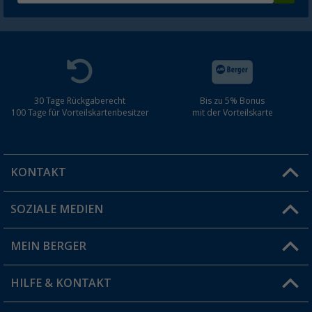
30 Tage Rückgaberecht
Bis zu 5% Bonus
100 Tage für Vorteilskartenbesitzer
mit der Vorteilskarte
KONTAKT
SOZIALE MEDIEN
Du hast eine Frage?
MEIN BERGER
Filiale finden
HILFE & KONTAKT
Vorteilskarte