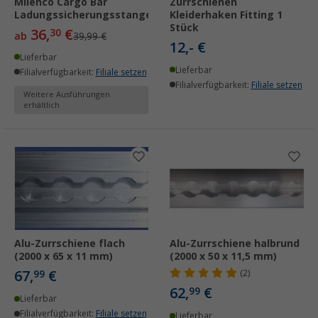
Milenco Cargo Bar
Zurrschienen
Ladungssicherungsstange
Kleiderhaken Fitting 1
Stück
36,
€
30
ab
39,99 €
12,- €
Lieferbar
Lieferbar
Filialverfügbarkeit:
Filiale setzen
Filialverfügbarkeit:
Filiale setzen
Weitere Ausführungen
erhältlich
Alu-Zurrschiene flach
Alu-Zurrschiene halbrund
(2000 x 65 x 11 mm)
(2000 x 50 x 11,5 mm)
67,
€
99
(2)
62,
€
99
Lieferbar
Filialverfügbarkeit:
Filiale setzen
Lieferbar