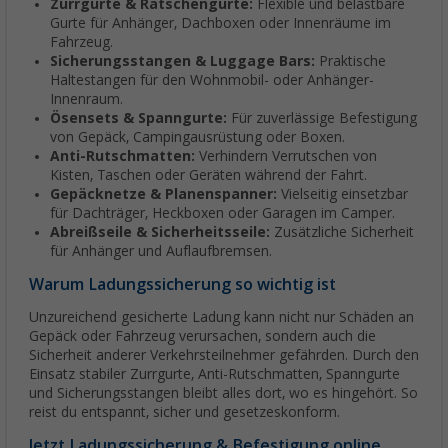
Zurrgurte & Ratschengurte:
Flexible und belastbare
Gurte für Anhänger, Dachboxen oder Innenräume im
Fahrzeug.
Sicherungsstangen & Luggage Bars:
Praktische
Haltestangen für den Wohnmobil- oder Anhänger-
Innenraum.
Ösensets & Spanngurte:
Für zuverlässige Befestigung
von Gepäck, Campingausrüstung oder Boxen.
Anti-Rutschmatten:
Verhindern Verrutschen von
Kisten, Taschen oder Geräten während der Fahrt.
Gepäcknetze & Planenspanner:
Vielseitig einsetzbar
für Dachträger, Heckboxen oder Garagen im Camper.
Abreißseile & Sicherheitsseile:
Zusätzliche Sicherheit
für Anhänger und Auflaufbremsen.
Warum Ladungssicherung so wichtig ist
Unzureichend gesicherte Ladung kann nicht nur Schäden an
Gepäck oder Fahrzeug verursachen, sondern auch die
Sicherheit anderer Verkehrsteilnehmer gefährden. Durch den
Einsatz stabiler Zurrgurte, Anti-Rutschmatten, Spanngurte
und Sicherungsstangen bleibt alles dort, wo es hingehört. So
reist du entspannt, sicher und gesetzeskonform.
Jetzt Ladungssicherung & Befestigung online