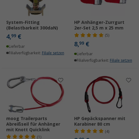
System-Fitting
HP Anhänger-Zurrgurt
(Belastbarkeit 300daN)
2er-Set 2,5 m x 25 mm
4,
€
99
(5)
8,
€
99
Lieferbar
Filialverfügbarkeit:
Filiale setzen
Lieferbar
Filialverfügbarkeit:
Filiale setzen
moog Trailerparts
HP Gepäckspanner mit
Abreißseil für Anhänger
Karabiner 80 cm
mit Knott Quicklink
(4)
(1)