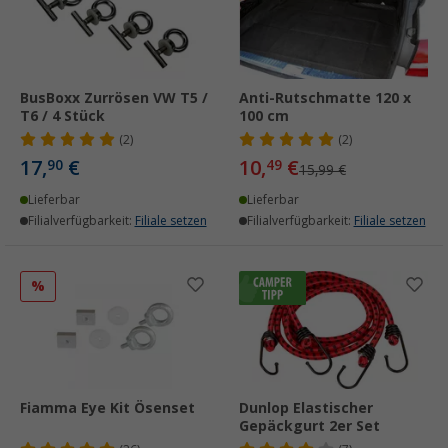
BusBoxx Zurrösen VW T5 /
Anti-Rutschmatte 120 x
T6 / 4 Stück
100 cm
(2)
(2)
17,
€
10,
€
90
49
15,99 €
Lieferbar
Lieferbar
Filialverfügbarkeit:
Filiale setzen
Filialverfügbarkeit:
Filiale setzen
%
Fiamma Eye Kit Ösenset
Dunlop Elastischer
Gepäckgurt 2er Set