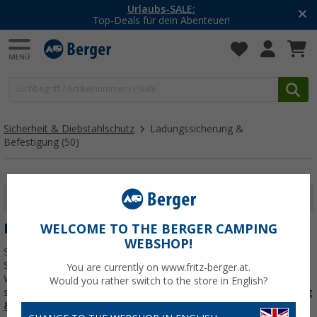
-20% auf Kleidung und Schuhe
Mit dem Aktionscode
20SSV
Sicherheit & Diebstahlschutz
Ladungssicherung &
Befestigung
(50)
FILTER ANZEIGEN
LADUNGSSICHERUNG & BEFESTIGUNG
WELCOME TO THE BERGER CAMPING
WEBSHOP!
Sichere deine Ladung zuverlässig auf jeder Fahrt – mit Zurrgurten,
Spanngurten, Anti-Rutschmatten und Sicherungsstangen für
You are currently on www.fritz-berger.at.
Wohnmobil, Wohnwagen oder Anhänger. So bleibt alles fest an
Would you rather switch to the store in English?
seinem Platz.
Jetzt mehr über unsere Kategorie
Ladungssicherung
& Befestigung
erfahren...