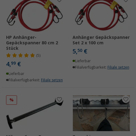
HP Anhänger-
Anhänger Gepäckspanner
Gepäckspanner 80 cm 2
Set 2 x 100 cm
Stück
5,
€
50
(5)
Lieferbar
4,
€
99
Filialverfügbarkeit:
Filiale setzen
Lieferbar
Filialverfügbarkeit:
Filiale setzen
%