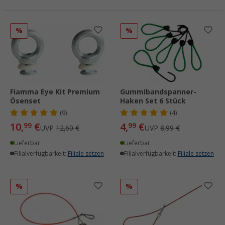
%
%
Fiamma Eye Kit Premium
Gummibandspanner-
Ösenset
Haken Set 6 Stück
(9)
(4)
10,
€
4,
€
99
99
UVP
12,60 €
UVP
8,99 €
Lieferbar
Lieferbar
Filialverfügbarkeit:
Filiale setzen
Filialverfügbarkeit:
Filiale setzen
%
%