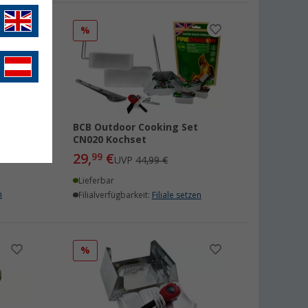
%
 Kit
BCB Outdoor Cooking Set
CN020 Kochset
29,
€
99
UVP
44,99 €
Lieferbar
n
Filialverfügbarkeit:
Filiale setzen
%