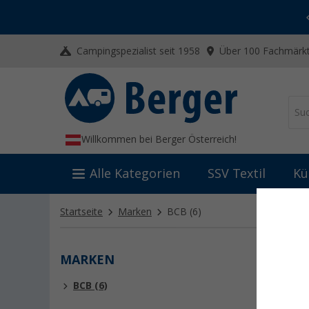
-20% auf Kleidung und Schuhe
Mit dem Aktionscode
20SSV
Campingspezialist seit 1958
Über 100 Fachmärkt
Willkommen bei Berger Österreich!
Alle Kategorien
SSV Textil
Kü
Startseite
Marken
BCB
(6)
MARKEN
BCB
BCB (6)