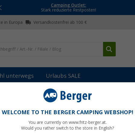
Camping Outlet:
Stark reduzierte Restposten!
e in Europa
Versandkostenfrei ab 100 €
hl unterwegs
Urlaubs SALE
WELCOME TO THE BERGER CAMPING WEBSHOP!
You are currently on www.fritz-berger.at.
Would you rather switch to the store in English?