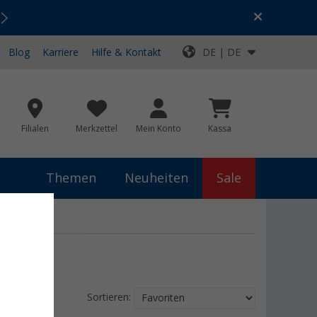
Urlaubs-SALE:
Top-Deals für dein Abenteuer!
Blog
Karriere
Hilfe & Kontakt
DE | DE
Filialen
Merkzettel
Mein Konto
Kassa
Themen
Neuheiten
Sale
Sortieren: