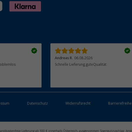
Andreas R.
06.08.2026
Problemlos
Schnelle Lieferung,guteQualität
essum
Datenschutz
Widerrufsrecht
Barrierefreihe
ersandkostenfreie Lieferung ab 100 € innerhalb Österreich, ausgenommen Sperrgutzuschlag. Ans