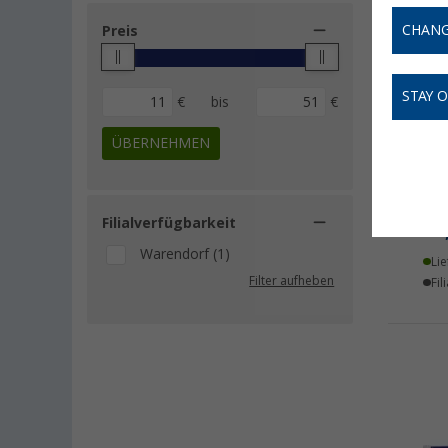
CHANG
Preis
STAY 
€
bis
€
ÜBERNEHMEN
BCB
Übe
Filialverfügbarkeit
50
Warendorf (1)
Lie
Filter aufheben
Fil