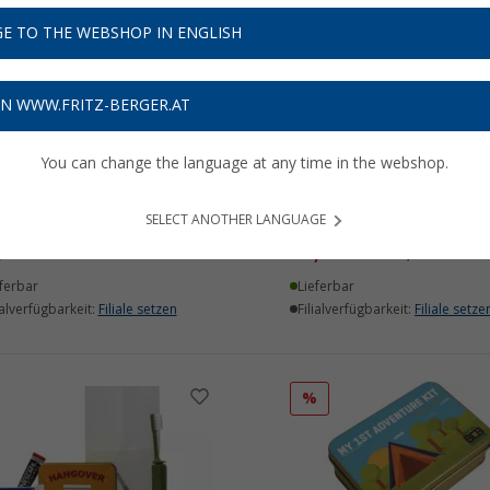
E TO THE WEBSHOP IN ENGLISH
%
ON WWW.FRITZ-BERGER.AT
You can change the language at any time in the webshop.
 Combat Survival Kit CK015
BCB Lightweight First Aid
rlebenskit
CK702 Erstehilfeset
SELECT ANOTHER LANGUAGE
,
€
21,
€
99
99
UVP
24,99 €
ferbar
Lieferbar
ialverfügbarkeit:
Filiale setzen
Filialverfügbarkeit:
Filiale setze
%