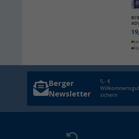
BCB
AD
19
Lie
Fil
5,- €
Berger
Willkommensgut
Newsletter
sichern