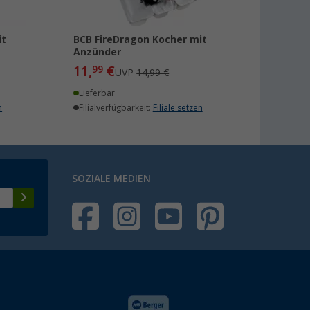
it
BCB FireDragon Kocher mit
Anzünder
11,
€
99
UVP
14,99 €
Lieferbar
n
Filialverfügbarkeit:
Filiale setzen
SOZIALE MEDIEN