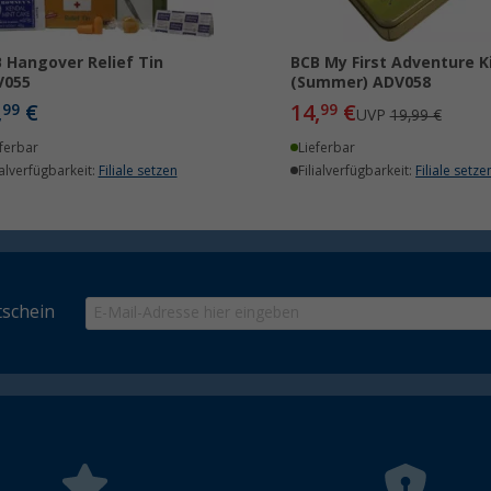
 Hangover Relief Tin
BCB My First Adventure K
V055
(Summer) ADV058
,
€
14,
€
99
99
UVP
19,99 €
ferbar
Lieferbar
ialverfügbarkeit:
Filiale setzen
Filialverfügbarkeit:
Filiale setze
schein