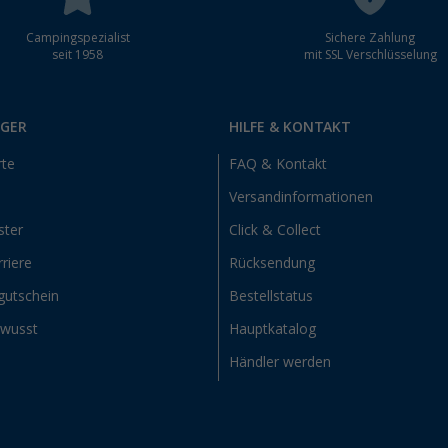
Campingspezialist
Sichere Zahlung
seit 1958
mit SSL Verschlüsselung
RGER
HILFE & KONTAKT
rte
FAQ & Kontakt
Versandinformationen
ster
Click & Collect
riere
Rücksendung
gutschein
Bestellstatus
ewusst
Hauptkatalog
Händler werden