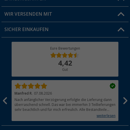
Produkttester
Versandinformationen
WIR VERSENDEN MIT
Jobs & Karriere
Click & Collect
SICHER EINKAUFEN
Geschenkgutschein
Rücksendung
Berger Bewusst
Eure Bewertungen
Bestellstatus
Über uns
4,42
Hauptkatalog
Gut
Händler werden
Manfred R.
07.08.2026
Han
Nach anfänglicher Verzögerung erfolgte die Lieferung dann
Sen
überraschend schnell. Das war bei immerhin 3 Teillieferungen
Lie
sehr beachtlich und für mich erfreulich. Alle Bestandteile
waren gut verpackt und in Ordnung. Das Gerät (Gasgrill)
weiterlesen
funktioniert bestens