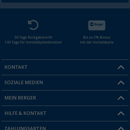
30 Tage Rückgaberecht
Bis zu 5% Bonus
100 Tage für Vorteilskartenbesitzer
mit der Vorteilskarte
KONTAKT
SOZIALE MEDIEN
Du hast eine Frage?
MEIN BERGER
Filiale finden
HILFE & KONTAKT
Vorteilskarte
Blog
ZAHLUNGSARTEN
FAQ & Kontakt