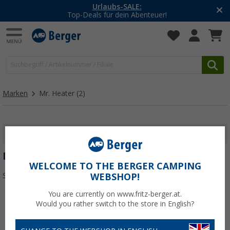
Urlaubs-SALE:
Top-Deals für dein Abenteuer!
Marken
Mr. Heater
(2)
FILTER ANZEIGEN
MR. HEATER
WELCOME TO THE BERGER CAMPING
Sortieren:
WEBSHOP!
You are currently on www.fritz-berger.at.
Would you rather switch to the store in English?
%
%