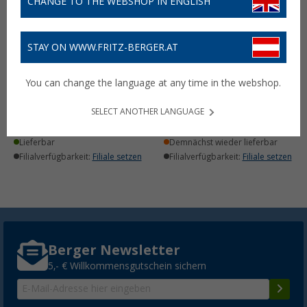
CHANGE TO THE WEBSHOP IN ENGLISH
STAY ON WWW.FRITZ-BERGER.AT
Mr. Heater Gasschlauch
Mr. Heater Portable
für Gasheizstrahler
Buddy Gasheizstrahler 1,2
You can change the language at any time in the webshop.
Portable Buddy
bis 2,4 kW
(13)
(28)
SELECT ANOTHER LANGUAGE
44,
€
139,- €
99
52,99 €
UVP
219,90 €
Lieferbar
Demnächst wieder lieferbar
Filialverfügbarkeit:
Filiale setzen
Filialverfügbarkeit:
Filiale setzen
Berger Newsletter
5,- € Willkommensgutschein sichern