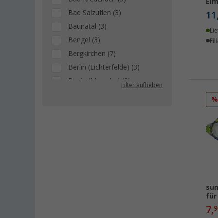
Eim
Bad Salzuflen (3)
11
Baunatal (3)
Lie
Bengel (3)
Fil
Bergkirchen (7)
Berlin (Lichterfelde) (3)
Berlin (Marzahn) (8)
Filter aufheben
Berlin (Tegel) (12)
Bielefeld (3)
Bindlach (4)
Bischofsheim (5)
Bocholt (3)
Bordeaux (FR) (1)
Braunschweig (5)
sun
Buchholz (5)
für
Coburg / Dörfles-Esbach (1)
7,
9
Cottbus (3)