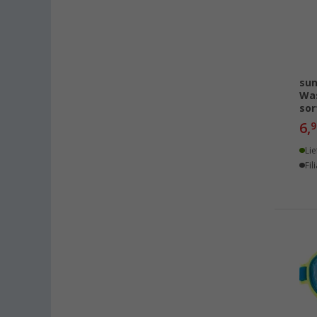
Leipzig - Wiedemar (10)
Leverkusen (4)
Linz/Traun (AT) (5)
Losheim (2)
sun
Was
Lyon (FR) (1)
sor
Magdeburg (7)
6,
9
Moormerland (3)
Lie
Möser (7)
Fil
Mülheim an der Ruhr (3)
Mülheim-Kärlich (6)
Neu-Ulm (3)
Neuenburg am Rhein (4)
Neumarkt (4)
Neustadt Dosse (2)
Neustrelitz (3)
Nieuwegein (NL) (2)