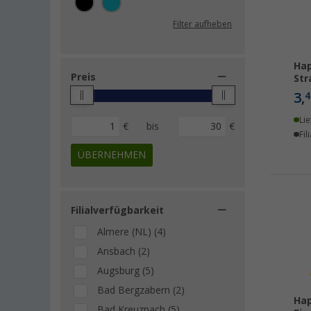
Filter aufheben
Hap
Preis
Str
3,
4
Lie
€
bis
€
Fil
ÜBERNEHMEN
Filialverfügbarkeit
Almere (NL) (4)
Ansbach (2)
Augsburg (5)
Bad Bergzabern (2)
Hap
Bad Kreuznach (5)