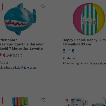
%
flex sport
Happy People Happy Su
serspritzpistole Hai oder
Strandball 33 cm
kodil 7 Meter Spritzweite
3,
€
99
€
9
UVP
5,99 €
Lieferbar
ferbar
Filialverfügbarkeit:
Filiale setze
ialverfügbarkeit:
Filiale setzen
%
%