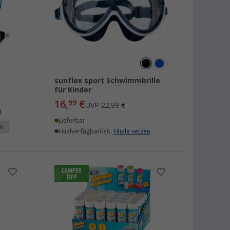
sunflex sport Schwimmbrille
für Kinder
16,
€
99
UVP
22,99 €
n
Lieferbar
h
Filialverfügbarkeit:
Filiale setzen