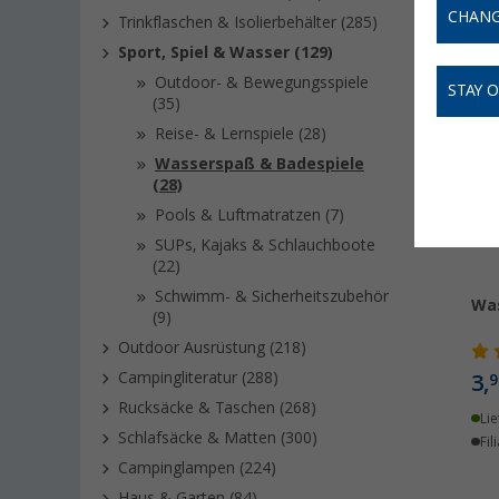
mehr übe
CHANG
Trinkflaschen & Isolierbehälter (285)
Sport, Spiel & Wasser (129)
Outdoor- & Bewegungsspiele
STAY 
(35)
Reise- & Lernspiele (28)
Wasserspaß & Badespiele
(28)
Pools & Luftmatratzen (7)
SUPs, Kajaks & Schlauchboote
(22)
Schwimm- & Sicherheitszubehör
Was
(9)
Outdoor Ausrüstung (218)
Campingliteratur (288)
3,
9
Rucksäcke & Taschen (268)
Lie
Schlafsäcke & Matten (300)
Fil
Campinglampen (224)
Haus & Garten (84)