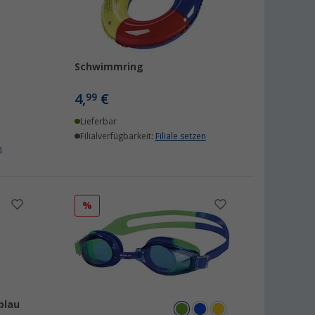
Schwimmring
4,
€
99
Lieferbar
Filialverfügbarkeit:
Filiale setzen
n
%
blau