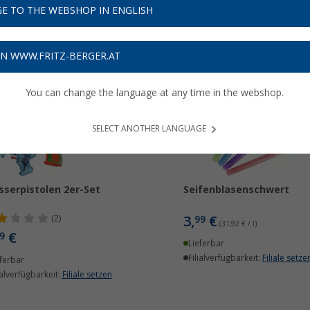
r unsere Kategorie
Wasserspaß & Badespiele
erfahren...
E TO THE WEBSHOP IN ENGLISH
ON WWW.FRITZ-BERGER.AT
You can change the language at any time in the webshop.
SELECT ANOTHER LANGUAGE
serpistolen 2er-Set
Seifenblasenschwert
3,
€
(2)
99
(31,92 € / l)
€
9
Lieferbar
Filialverfügbarkeit:
Filiale setze
ferbar
ialverfügbarkeit:
Filiale setzen