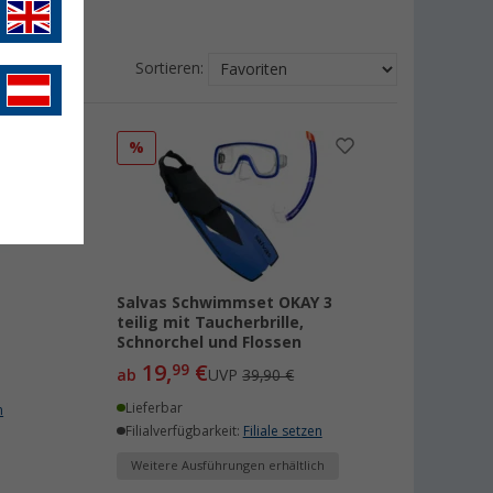
Sortieren:
%
Salvas Schwimmset OKAY 3
teilig mit Taucherbrille,
Schnorchel und Flossen
19,
€
99
ab
UVP
39,90 €
Lieferbar
n
Filialverfügbarkeit:
Filiale setzen
Weitere Ausführungen erhältlich