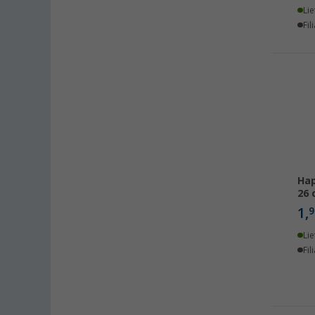
Lie
Cuxhaven (4)
Fil
Deggendorf (4)
Dettingen unter Teck (2)
Dornbirn (AT) (1)
Eisenach (1)
Ellingen (2)
Erfurt (5)
Eriskirch (3)
Frankfurt am Main (8)
Hap
26 
Freiburg (5)
1,
9
Fulda (3)
Gera (6)
Lie
Fil
Gießen (4)
Grafenau (2)
Göttingen (4)
Gütersloh (2)