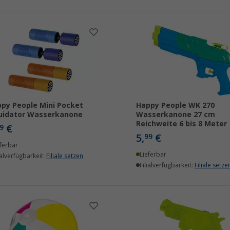
py People Mini Pocket
Happy People WK 270
uidator Wasserkanone
Wasserkanone 27 cm
Reichweite 6 bis 8 Meter
€
9
5,
€
99
ferbar
Lieferbar
ialverfügbarkeit:
Filiale setzen
Filialverfügbarkeit:
Filiale setze