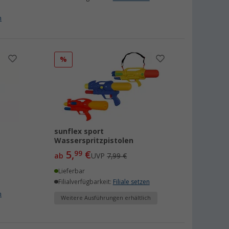
n
%
sunflex sport
Wasserspritzpistolen
5,
€
99
ab
UVP
7,99 €
Lieferbar
Filialverfügbarkeit:
Filiale setzen
n
Weitere Ausführungen erhältlich