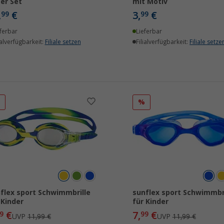
er Set
mit Motiv
,
€
3,
€
99
99
ferbar
Lieferbar
ialverfügbarkeit:
Filiale setzen
Filialverfügbarkeit:
Filiale setze
%
%
flex sport Schwimmbrille
sunflex sport Schwimmbri
 Kinder
für Kinder
€
7,
€
9
99
UVP
11,99 €
UVP
11,99 €