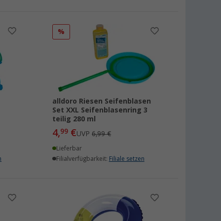
%
alldoro Riesen Seifenblasen
Set XXL Seifenblasenring 3
teilig 280 ml
4,
€
99
UVP
6,99 €
Lieferbar
n
Filialverfügbarkeit:
Filiale setzen