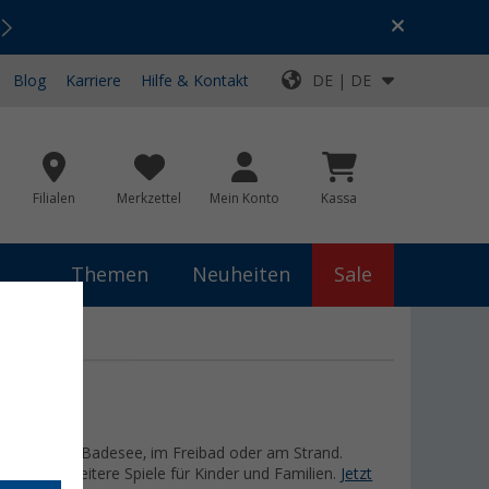
Urlaubs-SALE:
Top-Deals für dein Abenteuer!
Blog
Karriere
Hilfe & Kontakt
DE | DE
Filialen
Merkzettel
Mein Konto
Kassa
Themen
Neuheiten
Sale
Garten, am Badesee, im Freibad oder am Strand.
e viele weitere Spiele für Kinder und Familien.
Jetzt