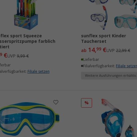
flex sport Squeeze
sunflex sport Kinder
serspritzpumpe farblich
Taucherset
tiert
14,
€
99
ab
UVP
22,99 €
€
9
UVP
9,99 €
Lieferbar
ferbar
Filialverfügbarkeit:
Filiale setze
ialverfügbarkeit:
Filiale setzen
Weitere Ausführungen erhältlic
%