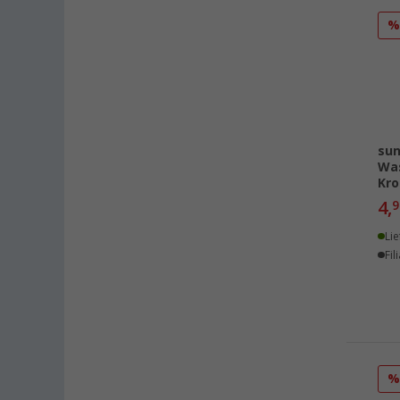
Hamburg (5)
Hannover (12)
Heide (4)
Heidelberg (4)
Heiligenhafen (10)
Heiligenzimmern (2)
sun
Was
Herten (2)
Kro
Hooksiel (1)
4,
9
Isny im Allgäu (3)
Lie
Kaiserslautern (15)
Fil
Kerpen (4)
Kesselsdorf (2)
Kiel (7)
Klagenfurt (5)
Klettgau / Erzingen (6)
Kolbermoor (3)