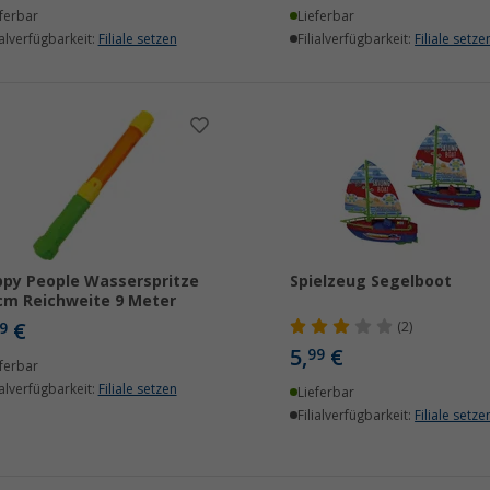
ferbar
Lieferbar
ialverfügbarkeit:
Filiale setzen
Filialverfügbarkeit:
Filiale setze
py People Wasserspritze
Spielzeug Segelboot
cm Reichweite 9 Meter
€
9
(2)
5,
€
99
ferbar
ialverfügbarkeit:
Filiale setzen
Lieferbar
Filialverfügbarkeit:
Filiale setze