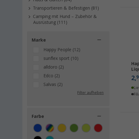
Transportieren & Befestigen (81)
Camping mit Hund – Zubehör &
Ausrüstung (111)
Marke
Happy People (12)
sunflex sport (10)
Hap
alldoro (2)
Liq
Edco (2)
2,
9
Salvas (2)
Lie
Filter aufheben
Fil
Farbe