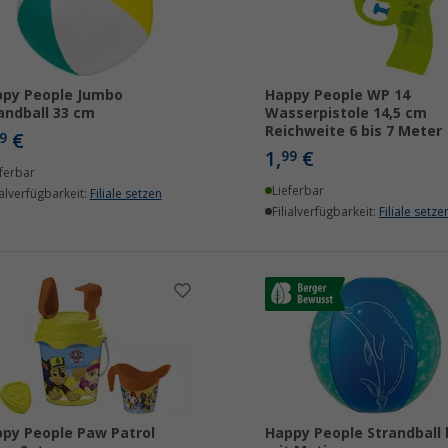
py People Jumbo
Happy People WP 14
andball 33 cm
Wasserpistole 14,5 cm
Reichweite 6 bis 7 Meter
€
9
1,
€
99
ferbar
Lieferbar
ialverfügbarkeit:
Filiale setzen
Filialverfügbarkeit:
Filiale setze
py People Paw Patrol
Happy People Strandball 