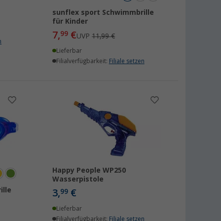
sunflex sport Schwimmbrille
für Kinder
7,
€
99
UVP
11,99 €
n
Lieferbar
Filialverfügbarkeit:
Filiale setzen
Happy People WP250
Wasserpistole
lle
3,
€
99
Lieferbar
Filialverfügbarkeit:
Filiale setzen