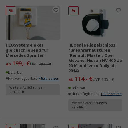
%
%
HEOSystem-Paket
HEOsafe Riegelschloss
gleichschließend für
für Fahrerhaustüren
Mercedes Sprinter
(Renault Master, Opel
Movano, Nissan NV 400 ab
199,- €
ab
UVP
264,- €
2010 und Iveco Daily ab
2014)
Lieferbar
114,- €
Filialverfügbarkeit:
Filiale setzen
ab
UVP
135,- €
Weitere Ausführungen
Lieferbar
erhältlich
Filialverfügbarkeit:
Filiale setzen
Weitere Ausführungen
erhältlich