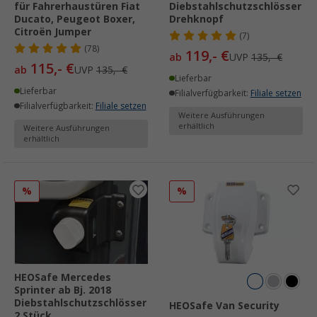
für Fahrerhaustüren Fiat
Diebstahlschutzschlösser
Ducato, Peugeot Boxer,
Drehknopf
Citroën Jumper
(7)
(78)
119,- €
ab
UVP
135,- €
115,- €
ab
UVP
135,- €
Lieferbar
Lieferbar
Filialverfügbarkeit:
Filiale setzen
Filialverfügbarkeit:
Filiale setzen
Weitere Ausführungen
erhältlich
Weitere Ausführungen
erhältlich
%
%
HEOSafe Mercedes
Sprinter ab Bj. 2018
Diebstahlschutzschlösser
HEOSafe Van Security
2 Stück