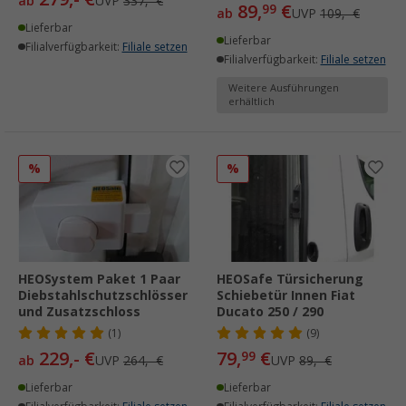
ab
UVP
337,- €
89,
€
99
ab
UVP
109,- €
Lieferbar
Lieferbar
Filialverfügbarkeit:
Filiale setzen
Filialverfügbarkeit:
Filiale setzen
Weitere Ausführungen
erhältlich
%
%
HEOSystem Paket 1 Paar
HEOSafe Türsicherung
Diebstahlschutzschlösser
Schiebetür Innen Fiat
und Zusatzschloss
Ducato 250 / 290
(1)
(9)
229,- €
79,
€
99
ab
UVP
264,- €
UVP
89,- €
Lieferbar
Lieferbar