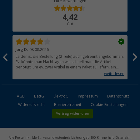
Eure Bewertungen
Bestellstatus
Über uns
4,42
Hauptkatalog
Gut
Händler werden
Jörg D.
08.08.2026
Uta
Leider ist die Bestellung (2 Teile) auch getrennt angekommen.
Ich
Ev. könnte man Nachfragen wie schnell man die Artikel
noc
benötigt, um ev. zwei Artikel in einem Paket zu liefern, ein
den
kleiner Beitrag um die Umwelt zu schonen.
weiterlesen
AGB
BattG
ElektroG
Impressum
Datenschutz
Widerrufsrecht
Barrierefreiheit
Cookie-Einstellungen
Vertrag widerrufen
Alle Preise inkl. MwSt., versandkostenfreie Lieferung ab 100 € innerhalb Österreich,