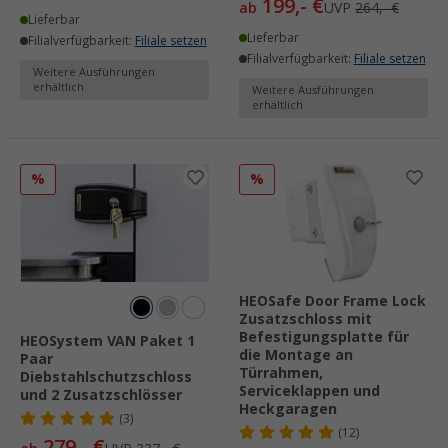
199,- €
ab
UVP
264,- €
Lieferbar
Lieferbar
Filialverfügbarkeit:
Filiale setzen
Filialverfügbarkeit:
Filiale setzen
Weitere Ausführungen
erhältlich
Weitere Ausführungen
erhältlich
%
%
HEOSafe Door Frame Lock
Zusatzschloss mit
Befestigungsplatte für
HEOSystem VAN Paket 1
die Montage an
Paar
Türrahmen,
Diebstahlschutzschloss
Serviceklappen und
und 2 Zusatzschlösser
Heckgaragen
(3)
(12)
279,- €