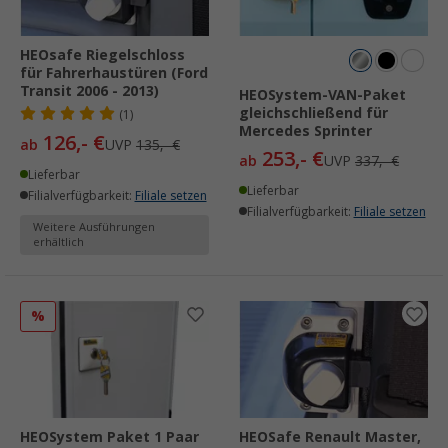
HEOsafe Riegelschloss
für Fahrerhaustüren (Ford
Transit 2006 - 2013)
HEOSystem-VAN-Paket
gleichschließend für
(1)
Mercedes Sprinter
126,- €
ab
UVP
135,- €
253,- €
ab
UVP
337,- €
Lieferbar
Lieferbar
Filialverfügbarkeit:
Filiale setzen
Filialverfügbarkeit:
Filiale setzen
Weitere Ausführungen
erhältlich
%
HEOSystem Paket 1 Paar
HEOSafe Renault Master,