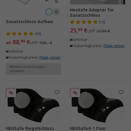
HeoSafe Adapter für
Zusatzschloss
Zusatzschloss Aufbau
(19)
25,
€
99
UVP
27,90 €
(69)
Lieferbar
88,
€
99
ab
UVP
109,- €
Filialverfügbarkeit:
Filiale setzen
Lieferbar
Filialverfügbarkeit:
Filiale setzen
Weitere Ausführungen
erhältlich
%
%
HEOSafe Riegelschloss
HEOSafe® 1 Paar