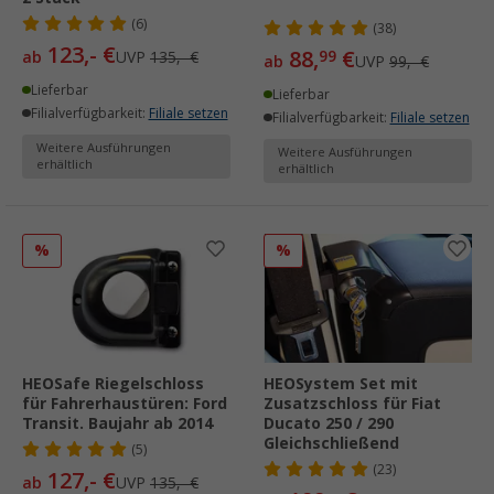
(6)
(38)
123,- €
88,
€
99
ab
UVP
135,- €
ab
UVP
99,- €
Lieferbar
Lieferbar
Filialverfügbarkeit:
Filiale setzen
Filialverfügbarkeit:
Filiale setzen
Weitere Ausführungen
Weitere Ausführungen
erhältlich
erhältlich
%
%
HEOSafe Riegelschloss
HEOSystem Set mit
für Fahrerhaustüren: Ford
Zusatzschloss für Fiat
Transit. Baujahr ab 2014
Ducato 250 / 290
Gleichschließend
(5)
(23)
127,- €
ab
UVP
135,- €