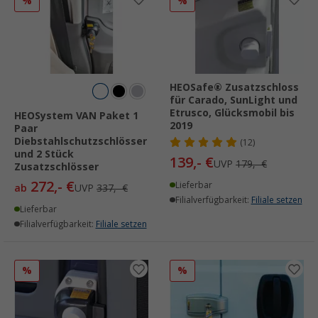
%
%
HEOSafe® Zusatzschloss
für Carado, SunLight und
Etrusco, Glücksmobil bis
HEOSystem VAN Paket 1
2019
Paar
Diebstahlschutzschlösser
(12)
und 2 Stück
139,- €
UVP
179,- €
Zusatzschlösser
272,- €
Lieferbar
ab
UVP
337,- €
Filialverfügbarkeit:
Filiale setzen
Lieferbar
Filialverfügbarkeit:
Filiale setzen
%
%