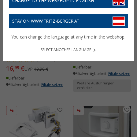
CHANGE TO THE WEBSHOP IN ENGLISH
STAY ON WWW.FRITZ-BERGER.AT
HeoSolution
HEOSdoor mat
You can change the language at any time in the webshop.
Wassertankdeckel
Einstiegmatte
universell für
(
Über
100)
SELECT ANOTHER LANGUAGE
Einfüllstutzen
24,
€
99
ab
UVP
29,- €
(
Über
100)
16,
€
99
Lieferbar
UVP
19,90 €
Filialverfügbarkeit:
Filiale setzen
Lieferbar
Weitere Ausführungen
Filialverfügbarkeit:
Filiale setzen
erhältlich
%
%