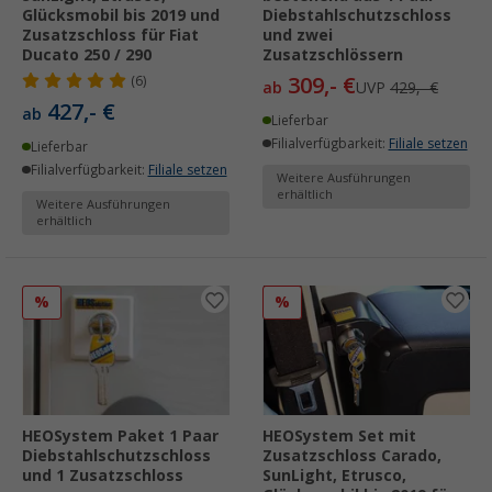
Glücksmobil bis 2019 und
Diebstahlschutzschloss
Zusatzschloss für Fiat
und zwei
Ducato 250 / 290
Zusatzschlössern
309,- €
(6)
ab
UVP
429,- €
427,- €
ab
Lieferbar
Filialverfügbarkeit:
Filiale setzen
Lieferbar
Filialverfügbarkeit:
Filiale setzen
Weitere Ausführungen
erhältlich
Weitere Ausführungen
erhältlich
%
%
HEOSystem Paket 1 Paar
HEOSystem Set mit
Diebstahlschutzschloss
Zusatzschloss Carado,
und 1 Zusatzschloss
SunLight, Etrusco,