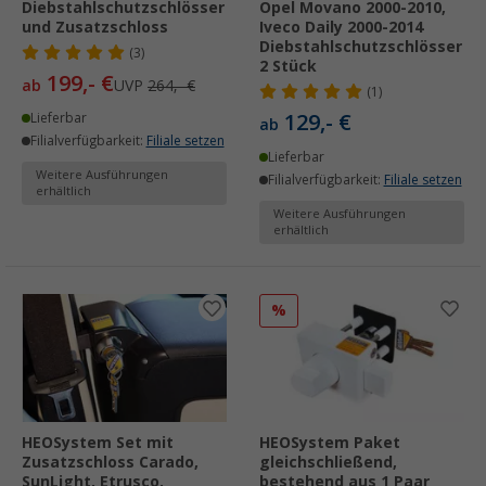
Diebstahlschutzschlösser
Opel Movano 2000-2010,
und Zusatzschloss
Iveco Daily 2000-2014
Diebstahlschutzschlösser
(3)
2 Stück
199,- €
ab
UVP
264,- €
(1)
129,- €
Lieferbar
ab
Filialverfügbarkeit:
Filiale setzen
Lieferbar
Weitere Ausführungen
Filialverfügbarkeit:
Filiale setzen
erhältlich
Weitere Ausführungen
erhältlich
%
HEOSystem Set mit
HEOSystem Paket
Zusatzschloss Carado,
gleichschließend,
SunLight, Etrusco,
bestehend aus 1 Paar