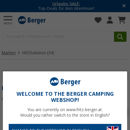
-20% auf Kleidung und Schuhe
Mit dem Aktionscode
20SSV
Marken
HEOSolution
(34)
FILTER ANZEIGEN
HEOSOLUTION
WELCOME TO THE BERGER CAMPING
Sortieren:
WEBSHOP!
You are currently on www.fritz-berger.at.
Seite 1 von 2
Would you rather switch to the store in English?
%
%