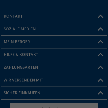
KONTAKT
SOZIALE MEDIEN
Du hast eine Frage?
MEIN BERGER
Filiale finden
HILFE & KONTAKT
Vorteilskarte
Blog
ZAHLUNGSARTEN
FAQ & Kontakt
Produkttester
Versandinformationen
WIR VERSENDEN MIT
Jobs & Karriere
Click & Collect
SICHER EINKAUFEN
Geschenkgutschein
Rücksendung
Berger Bewusst