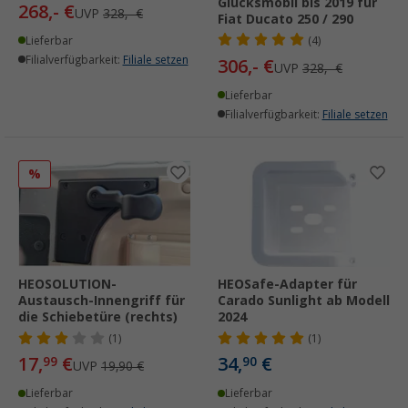
Glücksmobil bis 2019 für
268,- €
UVP
328,- €
Fiat Ducato 250 / 290
Lieferbar
(4)
Filialverfügbarkeit:
Filiale setzen
306,- €
UVP
328,- €
Lieferbar
Filialverfügbarkeit:
Filiale setzen
%
HEOSOLUTION-
HEOSafe-Adapter für
Austausch-Innengriff für
Carado Sunlight ab Modell
die Schiebetüre (rechts)
2024
(1)
(1)
17,
€
34,
€
99
90
UVP
19,90 €
Lieferbar
Lieferbar