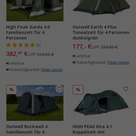
High Peak Garda 4.0
Outwell Earth 4 Plus
Familienzelt für 4
Tunnelzelt für 4 Personen
Personen
dunkelgrün
177,- €
(5)
UVP
259,95 €
382,
€
41
UVP
519,95 €
Lieferbar
Filialverfügbarkeit:
Filiale setzen
Lieferbar
Filialverfügbarkeit:
Filiale setzen
%
%
Outwell Rockwell 4
HIGH PEAK Kira 4.1
Familienzelt für 4
Kuppelzelt mit