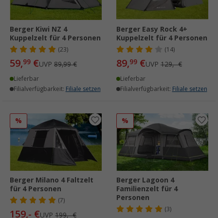
Berger Kiwi NZ 4
Berger Easy Rock 4+
Kuppelzelt für 4 Personen
Kuppelzelt für 4 Personen
(23)
(14)
59,
€
89,
€
99
99
UVP
89,99 €
UVP
129,- €
Lieferbar
Lieferbar
Filialverfügbarkeit:
Filiale setzen
Filialverfügbarkeit:
Filiale setzen
%
%
Berger Milano 4 Faltzelt
Berger Lagoon 4
für 4 Personen
Familienzelt für 4
Personen
(7)
(3)
159,- €
UVP
199,- €