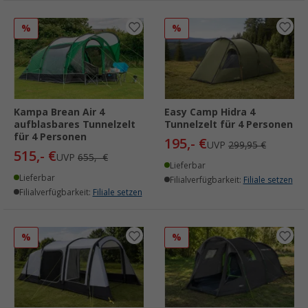
%
%
Kampa Brean Air 4
Easy Camp Hidra 4
aufblasbares Tunnelzelt
Tunnelzelt für 4 Personen
für 4 Personen
195,- €
UVP
299,95 €
515,- €
UVP
655,- €
Lieferbar
Lieferbar
Filialverfügbarkeit:
Filiale setzen
Filialverfügbarkeit:
Filiale setzen
%
%