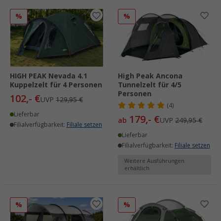
%
%
HIGH PEAK Nevada 4.1
High Peak Ancona
Kuppelzelt für 4 Personen
Tunnelzelt für 4/5
Personen
102,- €
UVP
129,95 €
(4)
Lieferbar
179,- €
ab
UVP
249,95 €
Filialverfügbarkeit:
Filiale setzen
Lieferbar
Filialverfügbarkeit:
Filiale setzen
Weitere Ausführungen
erhältlich
%
%