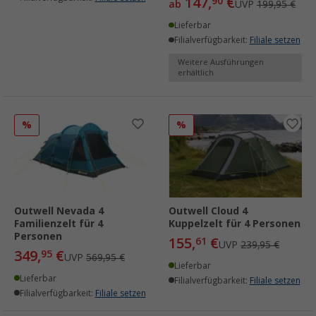
147,
€
90
ab
UVP
199,95 €
Lieferbar
Filialverfügbarkeit:
Filiale setzen
Weitere Ausführungen
erhältlich
%
%
Outwell Nevada 4
Outwell Cloud 4
Familienzelt für 4
Kuppelzelt für 4 Personen
Personen
155,
€
61
UVP
239,95 €
349,
€
95
UVP
569,95 €
Lieferbar
Lieferbar
Filialverfügbarkeit:
Filiale setzen
Filialverfügbarkeit:
Filiale setzen