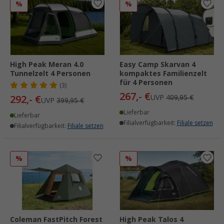
%
%
High Peak Meran 4.0
Easy Camp Skarvan 4
Tunnelzelt 4 Personen
kompaktes Familienzelt
für 4 Personen
(3)
267,- €
292,- €
UVP
409,95 €
UVP
399,95 €
Lieferbar
Lieferbar
Filialverfügbarkeit:
Filiale setzen
Filialverfügbarkeit:
Filiale setzen
%
%
Coleman FastPitch Forest
High Peak Talos 4