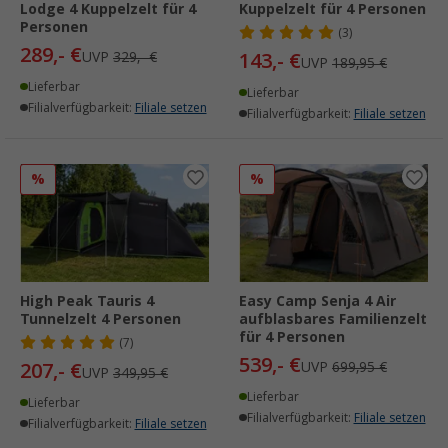
Lodge 4 Kuppelzelt für 4
Kuppelzelt für 4 Personen
Personen
(3)
289,- €
UVP
329,- €
143,- €
UVP
189,95 €
Lieferbar
Lieferbar
Filialverfügbarkeit:
Filiale setzen
Filialverfügbarkeit:
Filiale setzen
%
%
High Peak Tauris 4
Easy Camp Senja 4 Air
Tunnelzelt 4 Personen
aufblasbares Familienzelt
für 4 Personen
(7)
539,- €
207,- €
UVP
699,95 €
UVP
349,95 €
Lieferbar
Lieferbar
Filialverfügbarkeit:
Filiale setzen
Filialverfügbarkeit:
Filiale setzen