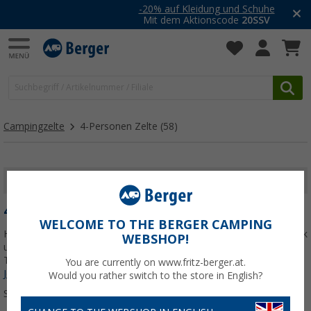
-20% auf Kleidung und Schuhe
Mit dem Aktionscode
20SSV
Campingzelte
4-Personen Zelte
(58)
FILTER ANZEIGEN
4-PERSONEN ZELTE
WELCOME TO THE BERGER CAMPING
Hier findest du 4-Personen-Zelte für Familien, Paare mit viel Gepäck
WEBSHOP!
und Campingausflüge mit Freunden – vom kompakten Kuppel- und
Trekkingzelt bis zum geräumigen Familienzelt mit Wohnbereich.
You are currently on www.fritz-berger.at.
Jetzt mehr über unsere Kategorie
4-Personen Zelte
erfahren...
Would you rather switch to the store in English?
Sortieren: