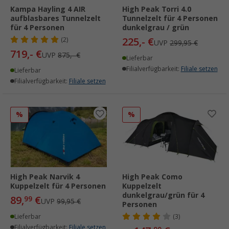
Kampa Hayling 4 AIR
High Peak Torri 4.0
aufblasbares Tunnelzelt
Tunnelzelt für 4 Personen
für 4 Personen
dunkelgrau / grün
225,- €
(2)
UVP
299,95 €
719,- €
UVP
875,- €
Lieferbar
Filialverfügbarkeit:
Filiale setzen
Lieferbar
Filialverfügbarkeit:
Filiale setzen
%
%
High Peak Narvik 4
High Peak Como
Kuppelzelt für 4 Personen
Kuppelzelt
dunkelgrau/grün für 4
89,
€
99
UVP
99,95 €
Personen
Lieferbar
(3)
Filialverfügbarkeit:
Filiale setzen