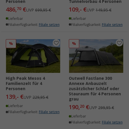
Personen
Tunnelvorbau 4 Personen
486,
€
109,- €
70
UVP
699,95 €
UVP
149,95 €
Lieferbar
Lieferbar
Filialverfügbarkeit:
Filiale setzen
Filialverfügbarkeit:
Filiale setzen
%
%
High Peak Mesos 4
Outwell Fastlane 300
Familienzelt für 4
Annexe Anbauzelt
Personen
zusätzlicher Schlaf oder
Stauraum für 4 Personen
139,- €
UVP
229,95 €
grau
190,
€
Lieferbar
20
UVP
299,95 €
Filialverfügbarkeit:
Filiale setzen
Lieferbar
Filialverfügbarkeit:
Filiale setzen