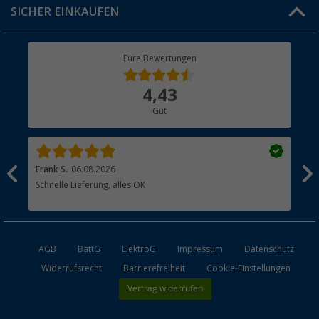
SICHER EINKAUFEN
Geschenkgutschein
Rücksendung
Berger Bewusst
Eure Bewertungen
Bestellstatus
Über uns
4,43
Hauptkatalog
Gut
Händler werden
Frank S.
06.08.2026
Rai
Schnelle Lieferung, alles OK
Gut
AGB
BattG
ElektroG
Impressum
Datenschutz
Widerrufsrecht
Barrierefreiheit
Cookie-Einstellungen
Vertrag widerrufen