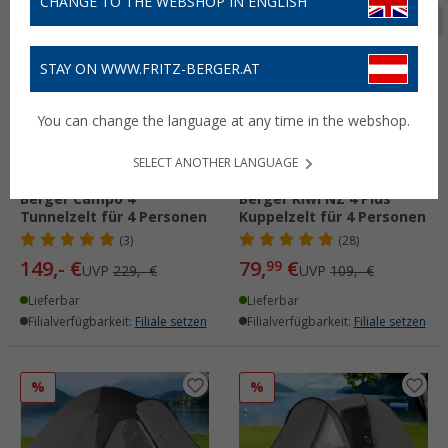
CHANGE TO THE WEBSHOP IN ENGLISH
Seite 1 von 2
STAY ON WWW.FRITZ-BERGER.AT
%
%
You can change the language at any time in the webshop.
SELECT ANOTHER LANGUAGE
Berger Campo 4
Berger Kiwi NZ 4 Plus
Tunnelzelt für 4 Personen
Kuppelzelt für 4 Personen
(3)
(28)
149,- €
79,
€
99
UVP
229,- €
UVP
109,- €
Lieferbar
Lieferbar
Filialverfügbarkeit:
Filiale setzen
Filialverfügbarkeit:
Filiale setzen
%
%