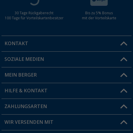
30 Tage Rückgaberecht
Bis zu 5% Bonus
100 Tage für Vorteilskartenbesitzer
mit der Vorteilskarte
KONTAKT
SOZIALE MEDIEN
Du hast eine Frage?
MEIN BERGER
Filiale finden
HILFE & KONTAKT
Vorteilskarte
Blog
ZAHLUNGSARTEN
FAQ & Kontakt
Produkttester
Versandinformationen
WIR VERSENDEN MIT
Jobs & Karriere
Click & Collect