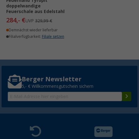
Feuerhand Tyropit
doppelwandige
Feuerschale aus Edelstahl
284,- €
UVP
329,99 €
Demnächst wieder lieferbar
Filialverfügbarkeit:
Filiale setzen
Berger Newsletter
5,- € Willkommensgutschein sichern