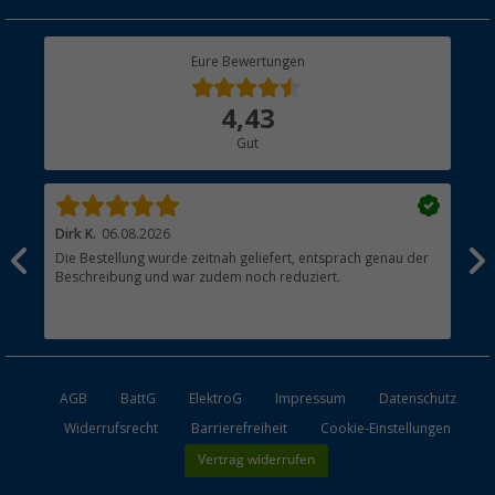
Geschenkgutschein
Rücksendung
Berger Bewusst
Eure Bewertungen
Bestellstatus
Über uns
4,43
Hauptkatalog
Gut
Händler werden
Dirk K.
06.08.2026
cuc
Die Bestellung wurde zeitnah geliefert, entsprach genau der
Sup
Beschreibung und war zudem noch reduziert.
AGB
BattG
ElektroG
Impressum
Datenschutz
Widerrufsrecht
Barrierefreiheit
Cookie-Einstellungen
Vertrag widerrufen