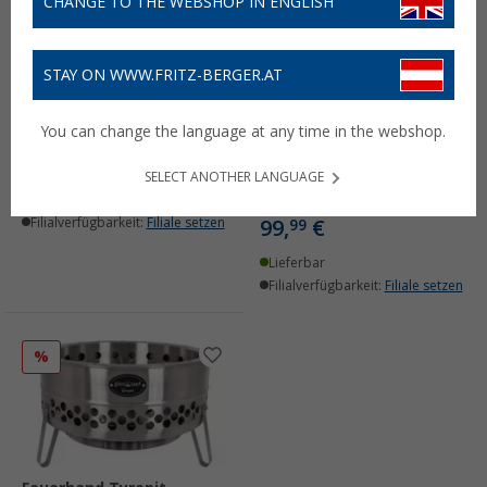
CHANGE TO THE WEBSHOP IN ENGLISH
STAY ON WWW.FRITZ-BERGER.AT
Feuerhand Tischgrill
Kohle 1 kg Nachfüllpack
You can change the language at any time in the webshop.
für Tamber Tischgrill
Feuerhand Tamber
Tischgrill Holzkohlegrill
9,
€
90
mit Deckel und
SELECT ANOTHER LANGUAGE
Starterkohle
Lieferbar
Filialverfügbarkeit:
Filiale setzen
99,
€
99
Lieferbar
Filialverfügbarkeit:
Filiale setzen
%