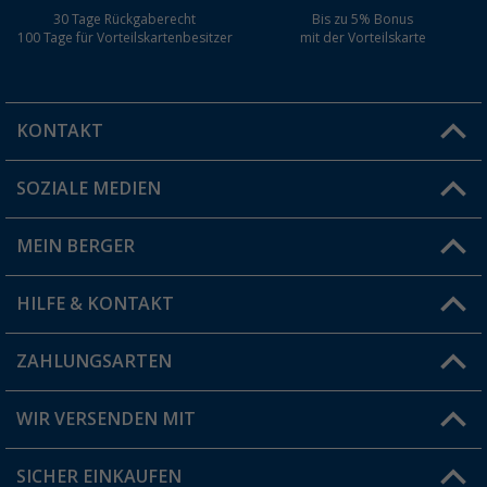
30 Tage Rückgaberecht
Bis zu 5% Bonus
100 Tage für Vorteilskartenbesitzer
mit der Vorteilskarte
KONTAKT
SOZIALE MEDIEN
Du hast eine Frage?
MEIN BERGER
Filiale finden
HILFE & KONTAKT
Vorteilskarte
Blog
ZAHLUNGSARTEN
FAQ & Kontakt
Produkttester
Versandinformationen
WIR VERSENDEN MIT
Jobs & Karriere
Click & Collect
SICHER EINKAUFEN