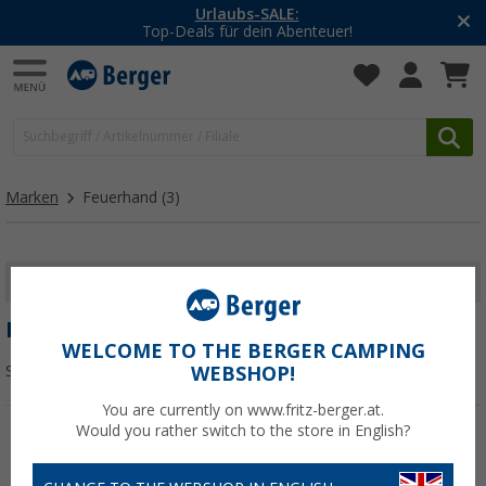
Urlaubs-SALE:
Top-Deals für dein Abenteuer!
Marken
Feuerhand
(3)
FILTER ANZEIGEN
FEUERHAND
WELCOME TO THE BERGER CAMPING
Sortieren:
WEBSHOP!
You are currently on www.fritz-berger.at.
Would you rather switch to the store in English?