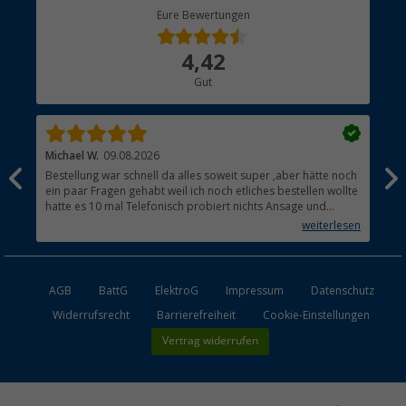
Berger Bewusst
Eure Bewertungen
Bestellstatus
Über uns
4,42
Hauptkatalog
Gut
Händler werden
Michael W.
09.08.2026
And
Bestellung war schnell da alles soweit super ,aber hätte noch
Ich
ein paar Fragen gehabt weil ich noch etliches bestellen wollte
Lei
hatte es 10 mal Telefonisch probiert nichts Ansage und
mit
auflegen fertig .
auf
weiterlesen
Lie
AGB
BattG
ElektroG
Impressum
Datenschutz
Widerrufsrecht
Barrierefreiheit
Cookie-Einstellungen
Vertrag widerrufen