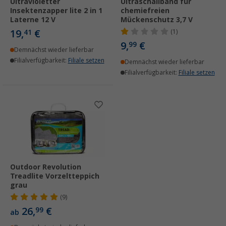
Ultravioletter
Ultraschallband für
Insektenzapper lite 2 in 1
chemiefreien
Laterne 12 V
Mückenschutz 3,7 V
19,
€
41
(1)
9,
€
99
Demnächst wieder lieferbar
Filialverfügbarkeit:
Filiale setzen
Demnächst wieder lieferbar
Filialverfügbarkeit:
Filiale setzen
Outdoor Revolution
Treadlite Vorzeltteppich
grau
(9)
26,
€
99
ab