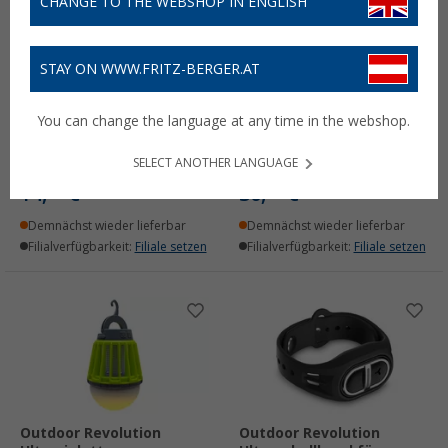
CHANGE TO THE WEBSHOP IN ENGLISH
STAY ON WWW.FRITZ-BERGER.AT
Outdoor Revolution
Outdoor Revolution
aufhängbare LED
Ultravioletter
You can change the language at any time in the webshop.
Campinglaterne 3,7 V
Insektenzapper 2 in 1
aufladbar
Laterne 3,7 V
SELECT ANOTHER LANGUAGE
(1)
(1)
14,
€
30,
€
95
99
Demnächst wieder lieferbar
Demnächst wieder lieferbar
Filialverfügbarkeit:
Filiale setzen
Filialverfügbarkeit:
Filiale setzen
Outdoor Revolution
Outdoor Revolution