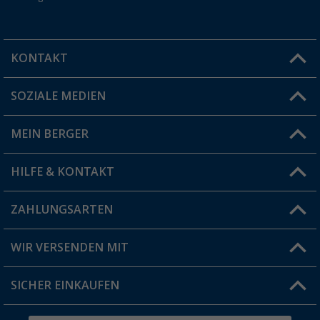
KONTAKT
SOZIALE MEDIEN
Du hast eine Frage?
MEIN BERGER
Filiale finden
HILFE & KONTAKT
Vorteilskarte
Blog
ZAHLUNGSARTEN
FAQ & Kontakt
Produkttester
Versandinformationen
WIR VERSENDEN MIT
Jobs & Karriere
Click & Collect
SICHER EINKAUFEN
Geschenkgutschein
Rücksendung