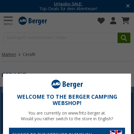
Urlaubs-SALE:
Top-Deals für dein Abenteuer!
Marken
Cerafit
CERAFIT
WELCOME TO THE BERGER CAMPING
WEBSHOP!
Berger Newsletter
5,- € Willkommensgutschein sichern
You are currently on www.fritz-berger.at.
Would you rather switch to the store in English?