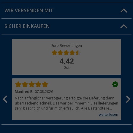
Produkttester
Versandinformationen
WIR VERSENDEN MIT
Jobs & Karriere
Click & Collect
SICHER EINKAUFEN
Geschenkgutschein
Rücksendung
Berger Bewusst
Eure Bewertungen
Bestellstatus
Über uns
4,42
Hauptkatalog
Gut
Händler werden
Manfred R.
07.08.2026
Han
Nach anfänglicher Verzögerung erfolgte die Lieferung dann
Sen
überraschend schnell. Das war bei immerhin 3 Teillieferungen
Lie
sehr beachtlich und für mich erfreulich. Alle Bestandteile
waren gut verpackt und in Ordnung. Das Gerät (Gasgrill)
weiterlesen
funktioniert bestens