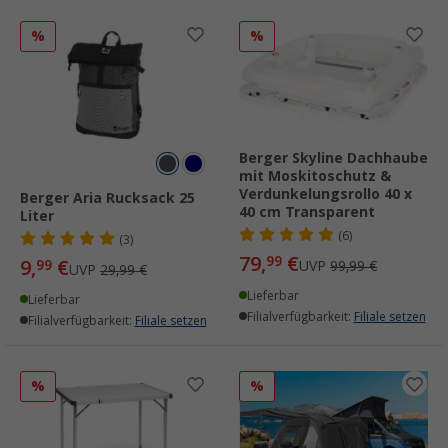
%
%
Berger Skyline Dachhaube
mit Moskitoschutz &
Verdunkelungsrollo 40 x
Berger Aria Rucksack 25
40 cm Transparent
Liter
(6)
(3)
79,
€
99
9,
€
99
UVP
99,99 €
UVP
29,99 €
Lieferbar
Lieferbar
Filialverfügbarkeit:
Filiale setzen
Filialverfügbarkeit:
Filiale setzen
%
%