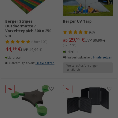
Berger Stripes
Berger UV Tarp
Outdoormatte /
Vorzeltteppich 300 x 250
(63)
cm
29,
€
99
ab
UVP
39,99 €
(
Über
100)
(5,- € / m²)
44,
€
99
UVP
49,99 €
Lieferbar
Filialverfügbarkeit:
Filiale setzen
Lieferbar
Filialverfügbarkeit:
Filiale setzen
Weitere Ausführungen
erhältlich
%
%