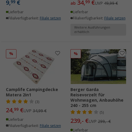
9,
€
34,
€
99
99
ab
UVP
49,99 €
Lieferbar
Lieferbar
Filialverfügbarkeit:
Filiale setzen
Filialverfügbarkeit:
Filiale setzen
Weitere Ausführungen
erhältlich
%
%
Camplife Campingdecke
Berger Garda
Matera 2in1
Reisevorzelt für
Wohnwagen, Anbauhöhe
(3)
240 - 255 cm
24,
€
99
UVP
34,99 €
(5)
239,- €
Lieferbar
UVP
299,- €
Filialverfügbarkeit:
Filiale setzen
Lieferbar