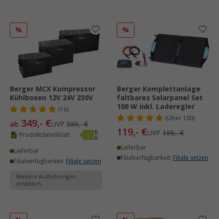
%
%
Berger MCX Kompressor
Berger Komplettanlage
Kühlboxen 12V 24V 230V
faltbares Solarpanel Set
100 W inkl. Laderegler
(16)
(
Über
100)
349,- €
ab
UVP
599,- €
119,- €
UVP
199,- €
Produktdatenblatt
Lieferbar
Lieferbar
Filialverfügbarkeit:
Filiale setzen
Filialverfügbarkeit:
Filiale setzen
Weitere Ausführungen
erhältlich