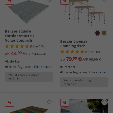
%
%
Berger Square
Outdoormatte /
Vorzeltteppich
Berger Livenza
Campingtisch
(
Über
100)
(
Über
100)
44,
€
99
ab
UVP
49,99 €
79,
€
99
ab
UVP
99,99 €
Lieferbar
Filialverfügbarkeit:
Filiale setzen
Lieferbar
Filialverfügbarkeit:
Filiale setzen
Weitere Ausführungen
erhältlich
Weitere Ausführungen
erhältlich
%
%