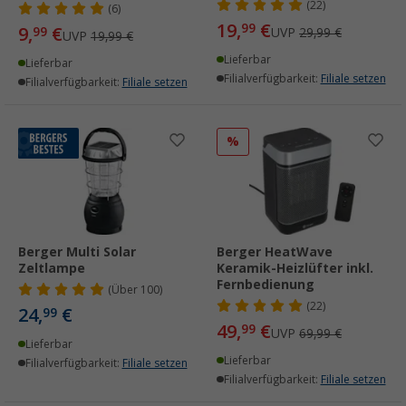
(22)
(6)
19,
€
99
9,
€
99
UVP
29,99 €
UVP
19,99 €
Lieferbar
Lieferbar
Filialverfügbarkeit:
Filiale setzen
Filialverfügbarkeit:
Filiale setzen
%
Berger Multi Solar
Berger HeatWave
Zeltlampe
Keramik-Heizlüfter inkl.
Fernbedienung
(
Über
100)
(22)
24,
€
99
49,
€
99
UVP
69,99 €
Lieferbar
Lieferbar
Filialverfügbarkeit:
Filiale setzen
Filialverfügbarkeit:
Filiale setzen