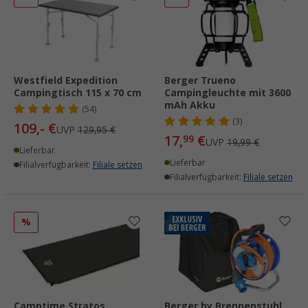
Westfield Expedition
Berger Trueno
Campingtisch 115 x 70 cm
Campingleuchte mit 3600
mAh Akku
(54)
(3)
109,- €
UVP
129,95 €
17,
€
99
UVP
19,99 €
Lieferbar
Lieferbar
Filialverfügbarkeit:
Filiale setzen
Filialverfügbarkeit:
Filiale setzen
%
Camptime Stratos
Berger by Brennenstuhl