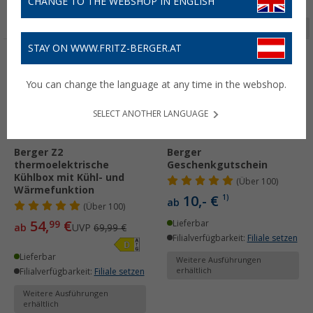
CHANGE TO THE WEBSHOP IN ENGLISH
Seite 1 von 2
STAY ON WWW.FRITZ-BERGER.AT
%
You can change the language at any time in the webshop.
SELECT ANOTHER LANGUAGE
Berger Z2
Berger
thermoelektrische
Geschenkgutschein
Kühlbox mit Kühl- und
(
Über
100)
Wärmefunktion
10,- €
1)
ab
(
Über
100)
54,
€
99
Lieferbar
ab
UVP
69,99 €
Filialverfügbarkeit:
Filiale setzen
Lieferbar
Weitere Ausführungen
erhältlich
Filialverfügbarkeit:
Filiale setzen
Weitere Ausführungen
erhältlich