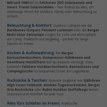
600 und 1000
bis zu
faltbaren 2GO Solarpanels und
Smart Travel Solarmodulen
– hier findest du alles, um
unterwegs Strom für Kühlbox, Handy oder Beleuchtung zu
sichern.
Beleuchtung & Komfort:
Outdoor-Lampen wie die
Barebones Outpost Pendant Laternen
oder die
Berger
Multi Solar Zeltlampe
sorgen für Licht und Atmosphäre
am Camp. Praktisch und langlebig – perfekt für lange
Nächte im Freien.
Kochen & Aufbewahrung:
Mit
Berger
Kartuschenkochern, Kompressor-Kühlboxen und
HeatWave Heizlüftern
bist du bestens versorgt. Dazu
kommen
faltbare Outdoortischsets, Bestecksets und
Campingtische
für bequemes Essen am Lagerfeuer.
Rucksäcke & Taschen:
Robuste Begleiter wie
Fjällräven
High Coast Foldsack, Kanken Tagesrucksäcke, Berger
Aria Rucksäcke
oder
Rebel Outdoor Duffelbags
bieten
Stauraum und Komfort für jede Tour.
Alles fürs Schlafen im Freien:
Praktische