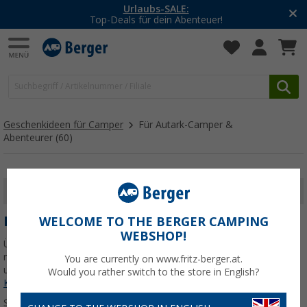
-20% auf Kleidung und Schuhe
Mit dem Aktionscode
20SSV
Geschenkideen für Camper
Für Autark-Camper &
Abenteurer
(60)
FILTER ANZEIGEN
FÜR AUTARK-CAMPER & ABENTEURER
WELCOME TO THE BERGER CAMPING
WEBSHOP!
Überrasche autarke Camper mit Geschenken, die Abenteuer
möglich machen: Energie, Licht, Wärme und clevere Helfer für
You are currently on www.fritz-berger.at.
unterwegs – für Freiheit abseits des Alltags.
Jetzt mehr über unsere
Would you rather switch to the store in English?
Kategorie
Für Autark-Camper & Abenteurer
erfahren...
Sortieren: