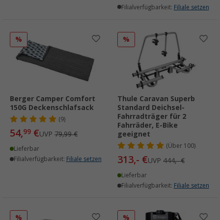
Filialverfügbarkeit:
Filiale setzen
%
%
Berger Camper Comfort
Thule Caravan Superb
150G Deckenschlafsack
Standard Deichsel-
Fahrradträger für 2
(9)
Fahrräder, E-Bike
54,
€
99
UVP
79,99 €
geeignet
(
Über
100)
Lieferbar
313,- €
Filialverfügbarkeit:
Filiale setzen
UVP
444,- €
Lieferbar
Filialverfügbarkeit:
Filiale setzen
%
%