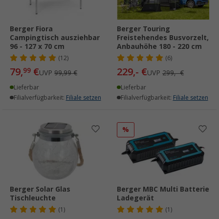
Berger Fiora
Berger Touring
Campingtisch ausziehbar
Freistehendes Busvorzelt,
96 - 127 x 70 cm
Anbauhöhe 180 - 220 cm
(12)
(6)
79,
€
229,- €
99
UVP
99,99 €
UVP
299,- €
Lieferbar
Lieferbar
Filialverfügbarkeit:
Filiale setzen
Filialverfügbarkeit:
Filiale setzen
%
Berger Solar Glas
Berger MBC Multi Batterie
Tischleuchte
Ladegerät
(1)
(1)