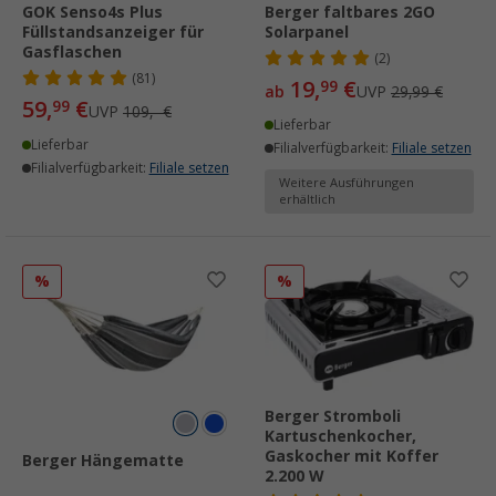
GOK Senso4s Plus
Berger faltbares 2GO
Füllstandsanzeiger für
Solarpanel
Gasflaschen
(2)
(81)
19,
€
99
ab
UVP
29,99 €
59,
€
99
UVP
109,- €
Lieferbar
Lieferbar
Filialverfügbarkeit:
Filiale setzen
Filialverfügbarkeit:
Filiale setzen
Weitere Ausführungen
erhältlich
%
%
Berger Stromboli
Kartuschenkocher,
Gaskocher mit Koffer
Berger Hängematte
2.200 W