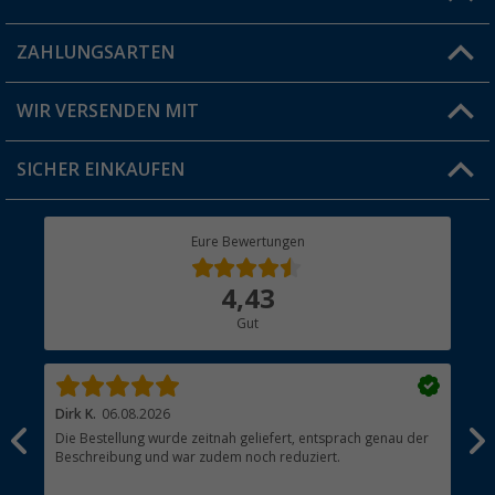
Blog
ZAHLUNGSARTEN
FAQ & Kontakt
Produkttester
Versandinformationen
WIR VERSENDEN MIT
Jobs & Karriere
Click & Collect
SICHER EINKAUFEN
Geschenkgutschein
Rücksendung
Berger Bewusst
Eure Bewertungen
Bestellstatus
Über uns
4,43
Hauptkatalog
Gut
Händler werden
Dirk K.
06.08.2026
cuc
Die Bestellung wurde zeitnah geliefert, entsprach genau der
Sup
Beschreibung und war zudem noch reduziert.