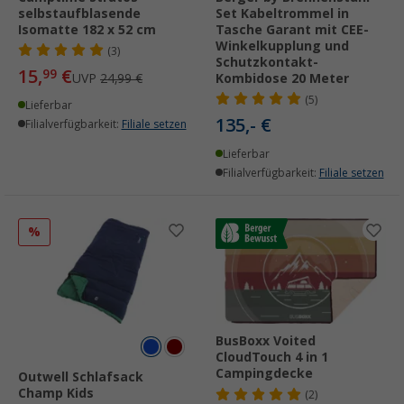
selbstaufblasende
Set Kabeltrommel in
Isomatte 182 x 52 cm
Tasche Garant mit CEE-
Winkelkupplung und
(3)
Schutzkontakt-
15,
€
99
UVP
24,99 €
Kombidose 20 Meter
(5)
Lieferbar
135,- €
Filialverfügbarkeit:
Filiale setzen
Lieferbar
Filialverfügbarkeit:
Filiale setzen
%
BusBoxx Voited
CloudTouch 4 in 1
Campingdecke
Outwell Schlafsack
Champ Kids
(2)