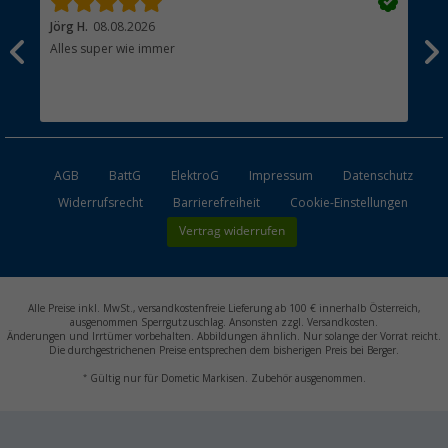
Jörg H.
08.08.2026
Kla
Alles super wie immer
Ein
und
Lei
Max
unk
AGB
BattG
ElektroG
Impressum
Datenschutz
Widerrufsrecht
Barrierefreiheit
Cookie-Einstellungen
Vertrag widerrufen
Alle Preise inkl. MwSt., versandkostenfreie Lieferung ab 100 € innerhalb Österreich,
ausgenommen Sperrgutzuschlag. Ansonsten zzgl. Versandkosten.
Änderungen und Irrtümer vorbehalten. Abbildungen ähnlich. Nur solange der Vorrat reicht.
Die durchgestrichenen Preise entsprechen dem bisherigen Preis bei Berger.
*
Gültig nur für Dometic Markisen. Zubehör ausgenommen.