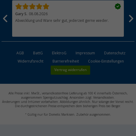
Gary S.
08.08.2026
Rol
Abwicklung und Ware sehr gut, jederzeit gerne wieder.
All
AGB
BattG
ElektroG
Impressum
Datenschutz
Widerrufsrecht
Barrierefreiheit
Cookie-Einstellungen
Vertrag widerrufen
Alle Preise inkl. MwSt., versandkostenfreie Lieferung ab 100 € innerhalb Österreich,
ausgenommen Sperrgutzuschlag. Ansonsten zzgl. Versandkosten.
Änderungen und Irrtümer vorbehalten. Abbildungen ähnlich. Nur solange der Vorrat reicht.
Die durchgestrichenen Preise entsprechen dem bisherigen Preis bei Berger.
*
Gültig nur für Dometic Markisen. Zubehör ausgenommen.