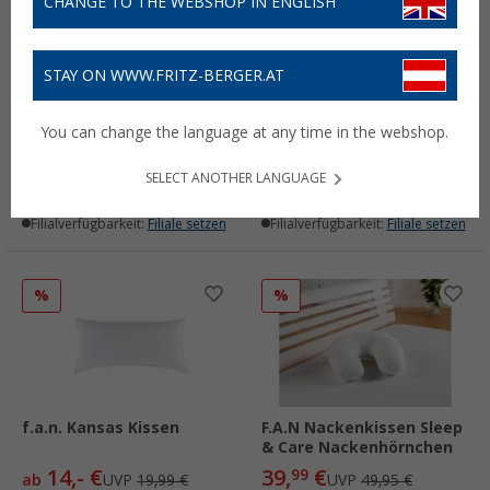
CHANGE TO THE WEBSHOP IN ENGLISH
STAY ON WWW.FRITZ-BERGER.AT
f.a.n. Frankenstolz Air
f.a.n. Flexible Comfort
Bubbles Bettdecke 135 x
Nackenstützkissen 40x80
You can change the language at any time in the webshop.
200 cm
cm
143,- €
44,
€
99
UVP
159,- €
SELECT ANOTHER LANGUAGE
Lieferbar
Lieferbar
Filialverfügbarkeit:
Filiale setzen
Filialverfügbarkeit:
Filiale setzen
%
%
f.a.n. Kansas Kissen
F.A.N Nackenkissen Sleep
& Care Nackenhörnchen
14,- €
39,
€
99
ab
UVP
19,99 €
UVP
49,95 €