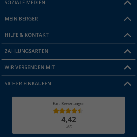
SOZIALE MEDIEN
Du hast eine Frage?
MEIN BERGER
Filiale finden
HILFE & KONTAKT
Vorteilskarte
Blog
ZAHLUNGSARTEN
FAQ & Kontakt
Produkttester
Versandinformationen
WIR VERSENDEN MIT
Jobs & Karriere
Click & Collect
SICHER EINKAUFEN
Geschenkgutschein
Rücksendung
Berger Bewusst
Eure Bewertungen
Bestellstatus
Über uns
4,42
Hauptkatalog
Gut
Händler werden