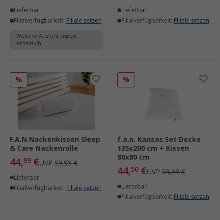
Lieferbar
Lieferbar
Filialverfügbarkeit:
Filiale setzen
Filialverfügbarkeit:
Filiale setzen
Weitere Ausführungen
erhältlich
%
%
F.A.N Nackenkissen Sleep
f.a.n. Kansas Set Decke
& Care Nackenrolle
135x200 cm + Kissen
80x80 cm
44,
€
99
UVP
59,95 €
44,
€
50
UVP
59,99 €
Lieferbar
Lieferbar
Filialverfügbarkeit:
Filiale setzen
Filialverfügbarkeit:
Filiale setzen