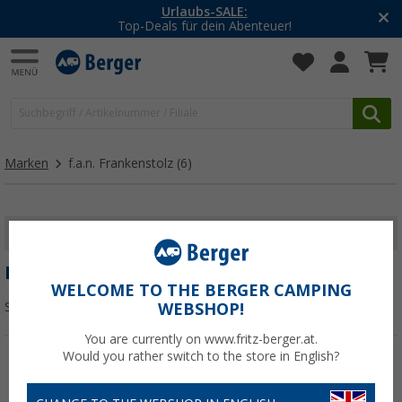
Urlaubs-SALE:
Top-Deals für dein Abenteuer!
Marken
f.a.n. Frankenstolz
(6)
FILTER ANZEIGEN
F.A.N. FRANKENSTOLZ
WELCOME TO THE BERGER CAMPING
Sortieren:
WEBSHOP!
You are currently on www.fritz-berger.at.
Would you rather switch to the store in English?
%