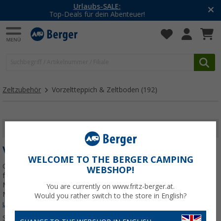
-20% auf Kleidung und Schuhe
Mit dem Aktionscode
20SSV
Zeltzubehör
Vorzeltteppich & Zeltboden
(192)
FILTER ANZEIGEN
VORZELTTEPPICH & ZELTBODEN
WELCOME TO THE BERGER CAMPING
Ob als Vorzeltteppich, Zeltboden oder Markisenteppich – hier
WEBSHOP!
findest du strapazierfähige Bodenbeläge fürs Camping. Unsere
Modelle sorgen für saubere, trockene Füße im Vorzelt, unter der
You are currently on www.fritz-berger.at.
Markise oder im Zelt. Wähl zwischen passgenauen
Jetzt mehr über
Would you rather switch to the store in English?
unsere Kategorie
Vorzeltteppich & Zeltboden
erfahren...
Sortieren: