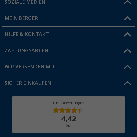
SOZIALE MEDIEN
Du hast eine Frage?
MEIN BERGER
Filiale finden
HILFE & KONTAKT
Vorteilskarte
Blog
ZAHLUNGSARTEN
FAQ & Kontakt
Produkttester
Versandinformationen
WIR VERSENDEN MIT
Jobs & Karriere
Click & Collect
SICHER EINKAUFEN
Geschenkgutschein
Rücksendung
Berger Bewusst
Eure Bewertungen
Bestellstatus
Über uns
4,42
Hauptkatalog
Gut
Händler werden