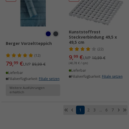
Kunststoffrost
Steckverbindung 49,5 x
49,5 cm
Berger Vorzeltteppich
(22)
(12)
9,
€
99
UVP
10,99 €
79,
€
99
(40,78 € / qm)
UVP
89,99 €
Lieferbar
Lieferbar
Filialverfügbarkeit:
Filiale setzen
Filialverfügbarkeit:
Filiale setzen
Weitere Ausführungen
erhältlich
1
2
3
...
6
7