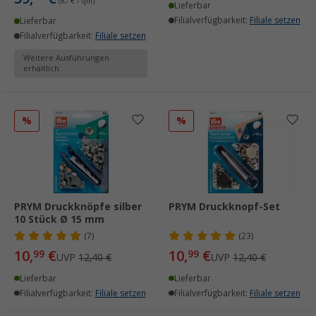
(8,- € / qm)
Lieferbar
Filialverfügbarkeit:
Filiale setzen
Lieferbar
Filialverfügbarkeit:
Filiale setzen
Weitere Ausführungen
erhältlich
%
%
PRYM Druckknöpfe silber
PRYM Druckknopf-Set
10 Stück Ø 15 mm
(7)
(23)
10,
€
10,
€
99
99
UVP
12,40 €
UVP
12,40 €
Lieferbar
Lieferbar
Filialverfügbarkeit:
Filiale setzen
Filialverfügbarkeit:
Filiale setzen