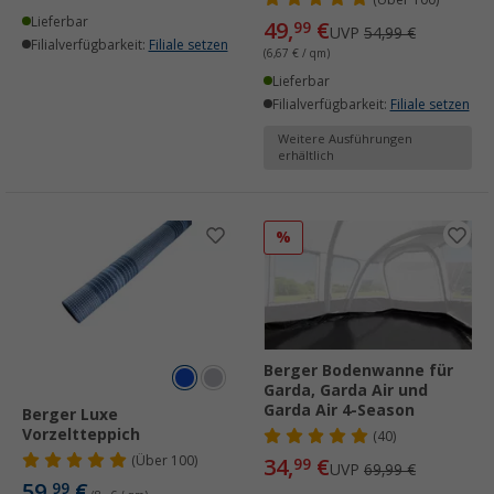
Lieferbar
49,
€
99
UVP
54,99 €
Filialverfügbarkeit:
Filiale setzen
(6,67 € / qm)
Lieferbar
Filialverfügbarkeit:
Filiale setzen
Weitere Ausführungen
erhältlich
%
Berger Bodenwanne für
Garda, Garda Air und
Garda Air 4-Season
Berger Luxe
Vorzeltteppich
(40)
(
Über
100)
34,
€
99
UVP
69,99 €
59,
€
99