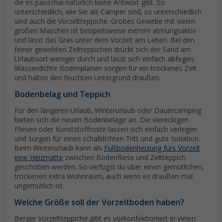
die es pauschal natürlich keine Antwort gibt. So
unterschiedlich, wie Sie als Camper sind, so unterschiedlich
sind auch die Vorzeltteppiche. Grobes Gewebe mit vielen
großen Maschen ist beispielsweise extrem atmungsaktiv
und lässt das Gras unter dem Vorzelt am Leben. Bei den
feiner gewebten Zeltteppichen drückt sich der Sand am
Urlaubsort weniger durch und lässt sich einfach abfegen.
Wasserdichte Bodenplanen sorgen für ein trockenes Zelt
und halten den feuchten Untergrund draußen.
Bodenbelag und Teppich
Für den längeren Urlaub, Winterurlaub oder Dauercamping
bieten sich die neuen Bodenbeläge an. Die viereckigen
Fliesen oder Kunststoffroste lassen sich einfach verlegen
und sorgen für einen schalldichten Tritt und gute Isolation.
Beim Winterurlaub kann als
Fußbodenheizung fürs Vorzelt
eine Heizmatte
zwischen Bodenfliese und Zeltteppich
geschoben werden. So verfügst du über einen gemütlichen,
trockenen extra Wohnraum, auch wenn es draußen mal
ungemütlich ist.
Welche Größe soll der Vorzeltboden haben?
Berger Vorzeltteppiche gibt es vorkonfektioniert in vielen