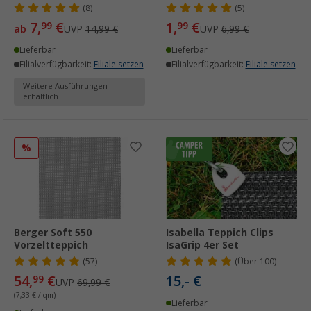
(8)
(5)
7,
€
1,
€
99
99
ab
UVP
14,99 €
UVP
6,99 €
Lieferbar
Lieferbar
Filialverfügbarkeit:
Filiale setzen
Filialverfügbarkeit:
Filiale setzen
Weitere Ausführungen
erhältlich
%
Berger Soft 550
Isabella Teppich Clips
Vorzeltteppich
IsaGrip 4er Set
(57)
(
Über
100)
54,
€
15,- €
99
UVP
69,99 €
(7,33 € / qm)
Lieferbar