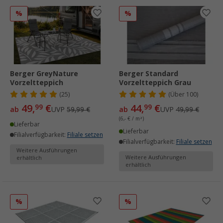
%
%
Berger GreyNature
Berger Standard
Vorzeltteppich
Vorzeltteppich Grau
(25)
(
Über
100)
49,
€
44,
€
99
99
ab
UVP
59,99 €
ab
UVP
49,99 €
(6,- € / m²)
Lieferbar
Lieferbar
Filialverfügbarkeit:
Filiale setzen
Filialverfügbarkeit:
Filiale setzen
Weitere Ausführungen
Weitere Ausführungen
erhältlich
erhältlich
%
%