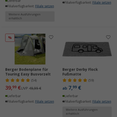
Lieferbar
Filialverfügbarkeit:
Filiale setzen
Filialverfügbarkeit:
Filiale setzen
Weitere Ausführungen
erhältlich
%
Berger Bodenplane für
Berger Derby Flock
Touring Easy Busvorzelt
Fußmatte
(54)
(59)
39,
€
7,
€
99
99
UVP
49,99 €
ab
Lieferbar
Lieferbar
Filialverfügbarkeit:
Filiale setzen
Filialverfügbarkeit:
Filiale setzen
Weitere Ausführungen
erhältlich