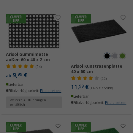
Arisol Gummimatte
außen 60 x 40 x 2 cm
Arisol Kunstrasenplatte
(24)
40 x 60 cm
9,
€
99
ab
(22)
Lieferbar
11,
€
99
(11,99 € / Stück)
Filialverfügbarkeit:
Filiale setzen
Lieferbar
Weitere Ausführungen
Filialverfügbarkeit:
Filiale setzen
erhältlich