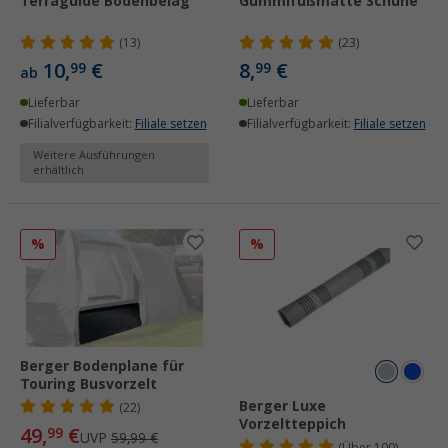
Terraguide Bodenbelag
Gummifußmatte Schuhe
(13)
(23)
10,
€
8,
€
99
99
ab
Lieferbar
Lieferbar
Filialverfügbarkeit:
Filiale setzen
Filialverfügbarkeit:
Filiale setzen
Weitere Ausführungen
erhältlich
%
%
Berger Bodenplane für
Touring Busvorzelt
Berger Luxe
(22)
Vorzeltteppich
49,
€
99
UVP
59,99 €
(
Über
100)