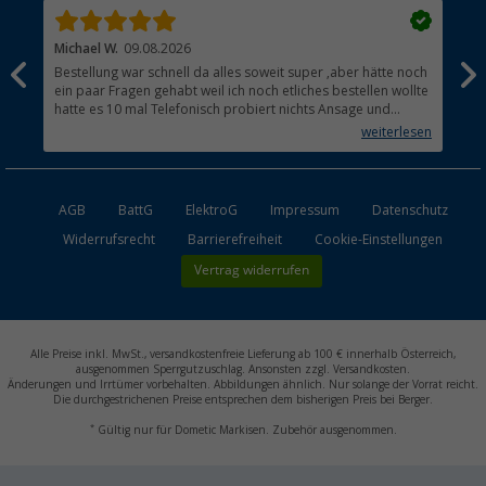
Michael W.
09.08.2026
And
Bestellung war schnell da alles soweit super ,aber hätte noch
Ich
ein paar Fragen gehabt weil ich noch etliches bestellen wollte
Lei
hatte es 10 mal Telefonisch probiert nichts Ansage und
mit
auflegen fertig .
auf
weiterlesen
Lie
AGB
BattG
ElektroG
Impressum
Datenschutz
Widerrufsrecht
Barrierefreiheit
Cookie-Einstellungen
Vertrag widerrufen
Alle Preise inkl. MwSt., versandkostenfreie Lieferung ab 100 € innerhalb Österreich,
ausgenommen Sperrgutzuschlag. Ansonsten zzgl. Versandkosten.
Änderungen und Irrtümer vorbehalten. Abbildungen ähnlich. Nur solange der Vorrat reicht.
Die durchgestrichenen Preise entsprechen dem bisherigen Preis bei Berger.
*
Gültig nur für Dometic Markisen. Zubehör ausgenommen.